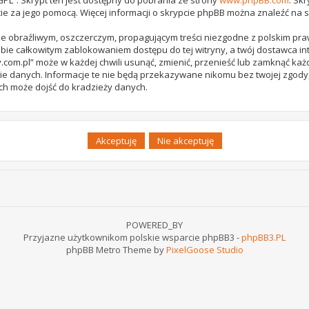
ie za jego pomocą. Więcej informacji o skrypcie phpBB można znaleźć na 
e obraźliwym, oszczerczym, propagującym treści niezgodne z polskim pr
bie całkowitym zablokowaniem dostępu do tej witryny, a twój dostawca 
com.pl” może w każdej chwili usunąć, zmienić, przenieść lub zamknąć każ
ie danych. Informacje te nie będą przekazywane nikomu bez twojej zgody,
ch może dojść do kradzieży danych.
POWERED_BY
Przyjazne użytkownikom polskie wsparcie phpBB3 -
phpBB3.PL
phpBB Metro Theme by
PixelGoose Studio