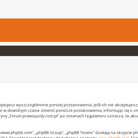
ptujesz wyszczególnione poniżej postanowienia. Jeśli ich nie akceptujesz, 
o w dowolnym czasie zmienić poniższe postanowienia, informując cię o z
witryny „Forum prawojazdy.com.pl” po zmianach regulaminu oznacza, że ak
, „www.phpbb.com”, „phpBB Group”, „phpBB Teams” działają na skrypcie phpB
GPL”. Skrypt ten jest dostępny do pobrania ze strony
www.phpBB.com
. Sk