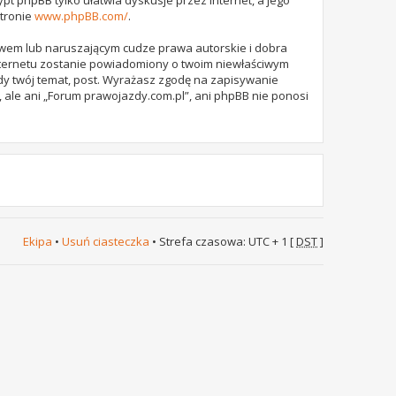
stronie
www.phpBB.com/
.
awem lub naruszającym cudze prawa autorskie i dobra
internetu zostanie powiadomiony o twoim niewłaściwym
dy twój temat, post. Wyrażasz zgodę na zapisywanie
 ale ani „Forum prawojazdy.com.pl”, ani phpBB nie ponosi
Ekipa
•
Usuń ciasteczka
• Strefa czasowa: UTC + 1 [
DST
]