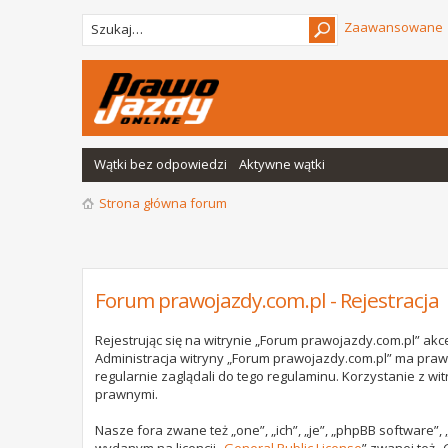
Zaawansowane
Wątki bez odpowiedzi
Aktywne wątki
Strona główna forum
Forum prawojazdy.com.pl - Rejestracja
Rejestrując się na witrynie „Forum prawojazdy.com.pl” akce
Administracja witryny „Forum prawojazdy.com.pl” ma praw
regularnie zaglądali do tego regulaminu. Korzystanie z 
prawnymi.
Nasze fora zwane też „one”, „ich”, „je”, „phpBB software”
wydanym na licencji „
General Public License
” zwanej też „