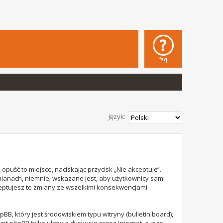
faq
Język:
opuść to miejsce, naciskając przycisk „Nie akceptuję”.
mianach, niemniej wskazane jest, aby użytkownicy sami
ceptujesz te zmiany ze wszelkimi konsekwencjami
B, który jest środowiskiem typu witryny (bulletin board),
rypt phpBB tylko ułatwia dyskusje przez internet, a jego