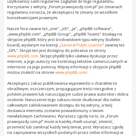
użytkownicy sami regularnie zaglądali do tego regulaminu.
Korzystanie z witryny „Forum prawojazdy.com.pl” po zmianach
regulaminu oznacza, że akceptujesz te zmiany ze wszelkimi
konsekwencjami prawnymi.
Nasze fora zwane też „one”, „ich”, „je”, „phpBB software”,
„www.phpbb.com”, „phpBB Group”, „phpBB Teams” działają na
skrypcie phpBB, który jest środowiskiem typu witryny (bulletin
board), wydanym na licencji „
General Public License
” zwanej też
„GPL”. Skrypt ten jest dostępny do pobrania ze strony
www.phpBB.com
. Skrypt phpBB tylko ułatwia dyskusje przez
internet, a jego autorzy nie kontrolują tekstów zamieszczanych w
internecie za jego pomocą. Więcej informacji o skrypcie phpBB
można znaleźć na stronie
www.phpBB.com/
.
Akceptujesz zakaz publikowania wypowiedzi o charakterze
obraźliwym, oszczerczym, propagującym treści niezgodne z
polskim prawem lub naruszającym cudze prawa autorskie i dobra
osobiste. Naruszenie tego zakazu może skutkować dla ciebie
całkowitym zablokowaniem dostępu do tej witryny, a twój
dostawca internetu zostanie powiadomiony o twoim
niewłaściwym zachowaniu. Wyrażasz zgodę na to, że „Forum
prawojazdy.com.pl” może w każdej chwili usunąć, zmienić,
przenieść lub zamknąć każdy twój temat, post. Wyrażasz zgodę
na zapisywanie wszystkich podanych przez ciebie informacji w