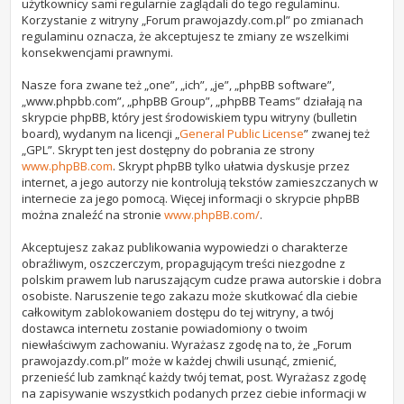
użytkownicy sami regularnie zaglądali do tego regulaminu.
Korzystanie z witryny „Forum prawojazdy.com.pl” po zmianach
regulaminu oznacza, że akceptujesz te zmiany ze wszelkimi
konsekwencjami prawnymi.
Nasze fora zwane też „one”, „ich”, „je”, „phpBB software”,
„www.phpbb.com”, „phpBB Group”, „phpBB Teams” działają na
skrypcie phpBB, który jest środowiskiem typu witryny (bulletin
board), wydanym na licencji „
General Public License
” zwanej też
„GPL”. Skrypt ten jest dostępny do pobrania ze strony
www.phpBB.com
. Skrypt phpBB tylko ułatwia dyskusje przez
internet, a jego autorzy nie kontrolują tekstów zamieszczanych w
internecie za jego pomocą. Więcej informacji o skrypcie phpBB
można znaleźć na stronie
www.phpBB.com/
.
Akceptujesz zakaz publikowania wypowiedzi o charakterze
obraźliwym, oszczerczym, propagującym treści niezgodne z
polskim prawem lub naruszającym cudze prawa autorskie i dobra
osobiste. Naruszenie tego zakazu może skutkować dla ciebie
całkowitym zablokowaniem dostępu do tej witryny, a twój
dostawca internetu zostanie powiadomiony o twoim
niewłaściwym zachowaniu. Wyrażasz zgodę na to, że „Forum
prawojazdy.com.pl” może w każdej chwili usunąć, zmienić,
przenieść lub zamknąć każdy twój temat, post. Wyrażasz zgodę
na zapisywanie wszystkich podanych przez ciebie informacji w