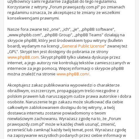
użytkownicy sami regularnie zaglądali do tego regulaminu.
Korzystanie z witryny „Forum prawojazdy.com.pl” po zmianach
regulaminu oznacza, że akceptujesz te zmiany ze wszelkimi
konsekwencjami prawnymi.
Nasze fora zwane też „one”, „ich”, „je”, „phpBB software”,
„www.phpbb.com”, „phpBB Group”, „phpBB Teams” działają na
skrypcie phpBB, który jest środowiskiem typu witryny (bulletin
board), wydanym na licencji „
General Public License
” zwanej też
„GPL”. Skrypt ten jest dostępny do pobrania ze strony
www.phpBB.com
. Skrypt phpBB tylko ułatwia dyskusje przez
internet, a jego autorzy nie kontrolują tekstów zamieszczanych w
internecie za jego pomocą. Więcej informacji o skrypcie phpBB
można znaleźć na stronie
www.phpBB.com/
.
Akceptujesz zakaz publikowania wypowiedzi o charakterze
obraźliwym, oszczerczym, propagującym treści niezgodne z
polskim prawem lub naruszającym cudze prawa autorskie i dobra
osobiste. Naruszenie tego zakazu może skutkować dla ciebie
całkowitym zablokowaniem dostępu do tej witryny, a twój
dostawca internetu zostanie powiadomiony o twoim
niewłaściwym zachowaniu. Wyrażasz zgodę na to, że „Forum
prawojazdy.com.pl” może w każdej chwili usunąć, zmienić,
przenieść lub zamknąć każdy twój temat, post. Wyrażasz zgodę
na zapisywanie wszystkich podanych przez ciebie informacji w