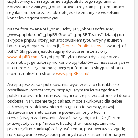
użytkownicy sami regularnie zaglądali do tego regulaminu.
Korzystanie z witryny „Forum prawojazdy.com.pl” po zmianach
regulaminu oznacza, że akceptujesz te zmiany ze wszelkimi
konsekwencjami prawnymi.
Nasze fora zwane też „one”, „ich”, „je”, „phpBB software”,
„www.phpbb.com”, „phpBB Group”, „phpBB Teams” działają na
skrypcie phpBB, który jest środowiskiem typu witryny (bulletin
board), wydanym na licencji „
General Public License
” zwanej też
„GPL”. Skrypt ten jest dostępny do pobrania ze strony
www.phpBB.com
. Skrypt phpBB tylko ułatwia dyskusje przez
internet, a jego autorzy nie kontrolują tekstów zamieszczanych w
internecie za jego pomocą. Więcej informacji o skrypcie phpBB
można znaleźć na stronie
www.phpBB.com/
.
Akceptujesz zakaz publikowania wypowiedzi o charakterze
obraźliwym, oszczerczym, propagującym treści niezgodne z
polskim prawem lub naruszającym cudze prawa autorskie i dobra
osobiste. Naruszenie tego zakazu może skutkować dla ciebie
całkowitym zablokowaniem dostępu do tej witryny, a twój
dostawca internetu zostanie powiadomiony o twoim
niewłaściwym zachowaniu. Wyrażasz zgodę na to, że „Forum
prawojazdy.com.pl” może w każdej chwili usunąć, zmienić,
przenieść lub zamknąć każdy twój temat, post. Wyrażasz zgodę
na zapisywanie wszystkich podanych przez ciebie informacji w