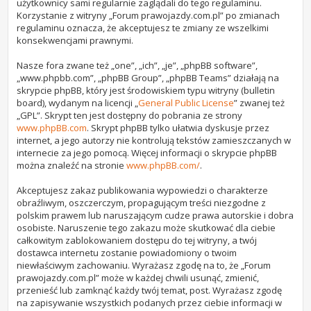
użytkownicy sami regularnie zaglądali do tego regulaminu.
Korzystanie z witryny „Forum prawojazdy.com.pl” po zmianach
regulaminu oznacza, że akceptujesz te zmiany ze wszelkimi
konsekwencjami prawnymi.
Nasze fora zwane też „one”, „ich”, „je”, „phpBB software”,
„www.phpbb.com”, „phpBB Group”, „phpBB Teams” działają na
skrypcie phpBB, który jest środowiskiem typu witryny (bulletin
board), wydanym na licencji „
General Public License
” zwanej też
„GPL”. Skrypt ten jest dostępny do pobrania ze strony
www.phpBB.com
. Skrypt phpBB tylko ułatwia dyskusje przez
internet, a jego autorzy nie kontrolują tekstów zamieszczanych w
internecie za jego pomocą. Więcej informacji o skrypcie phpBB
można znaleźć na stronie
www.phpBB.com/
.
Akceptujesz zakaz publikowania wypowiedzi o charakterze
obraźliwym, oszczerczym, propagującym treści niezgodne z
polskim prawem lub naruszającym cudze prawa autorskie i dobra
osobiste. Naruszenie tego zakazu może skutkować dla ciebie
całkowitym zablokowaniem dostępu do tej witryny, a twój
dostawca internetu zostanie powiadomiony o twoim
niewłaściwym zachowaniu. Wyrażasz zgodę na to, że „Forum
prawojazdy.com.pl” może w każdej chwili usunąć, zmienić,
przenieść lub zamknąć każdy twój temat, post. Wyrażasz zgodę
na zapisywanie wszystkich podanych przez ciebie informacji w