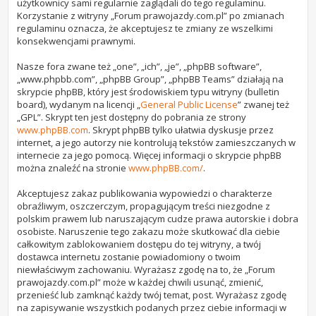
użytkownicy sami regularnie zaglądali do tego regulaminu.
Korzystanie z witryny „Forum prawojazdy.com.pl” po zmianach
regulaminu oznacza, że akceptujesz te zmiany ze wszelkimi
konsekwencjami prawnymi.
Nasze fora zwane też „one”, „ich”, „je”, „phpBB software”,
„www.phpbb.com”, „phpBB Group”, „phpBB Teams” działają na
skrypcie phpBB, który jest środowiskiem typu witryny (bulletin
board), wydanym na licencji „
General Public License
” zwanej też
„GPL”. Skrypt ten jest dostępny do pobrania ze strony
www.phpBB.com
. Skrypt phpBB tylko ułatwia dyskusje przez
internet, a jego autorzy nie kontrolują tekstów zamieszczanych w
internecie za jego pomocą. Więcej informacji o skrypcie phpBB
można znaleźć na stronie
www.phpBB.com/
.
Akceptujesz zakaz publikowania wypowiedzi o charakterze
obraźliwym, oszczerczym, propagującym treści niezgodne z
polskim prawem lub naruszającym cudze prawa autorskie i dobra
osobiste. Naruszenie tego zakazu może skutkować dla ciebie
całkowitym zablokowaniem dostępu do tej witryny, a twój
dostawca internetu zostanie powiadomiony o twoim
niewłaściwym zachowaniu. Wyrażasz zgodę na to, że „Forum
prawojazdy.com.pl” może w każdej chwili usunąć, zmienić,
przenieść lub zamknąć każdy twój temat, post. Wyrażasz zgodę
na zapisywanie wszystkich podanych przez ciebie informacji w