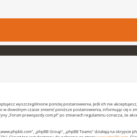
ptujesz wyszczególnione poniżej postanowienia. Jeśli ich nie akceptujesz, 
o w dowolnym czasie zmienić poniższe postanowienia, informując cię o z
witryny „Forum prawojazdy.com.pl” po zmianach regulaminu oznacza, że ak
, „www.phpbb.com”, „phpBB Group”, „phpBB Teams” działają na skrypcie phpB
GPL”. Skrypt ten jest dostępny do pobrania ze strony
www.phpBB.com
. Sk