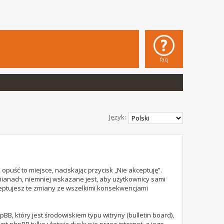
faq
Język:
opuść to miejsce, naciskając przycisk „Nie akceptuję”.
mianach, niemniej wskazane jest, aby użytkownicy sami
ceptujesz te zmiany ze wszelkimi konsekwencjami
B, który jest środowiskiem typu witryny (bulletin board),
rypt phpBB tylko ułatwia dyskusje przez internet, a jego