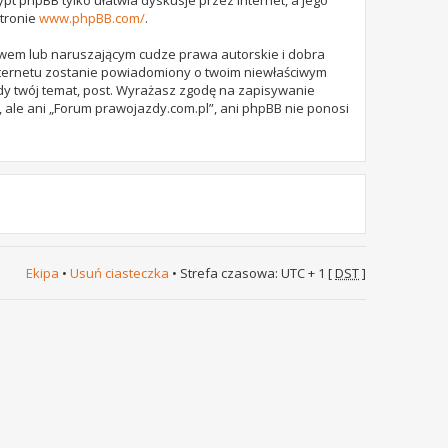
stronie
www.phpBB.com/
.
awem lub naruszającym cudze prawa autorskie i dobra
internetu zostanie powiadomiony o twoim niewłaściwym
dy twój temat, post. Wyrażasz zgodę na zapisywanie
 ale ani „Forum prawojazdy.com.pl”, ani phpBB nie ponosi
Ekipa
•
Usuń ciasteczka
• Strefa czasowa: UTC + 1 [
DST
]