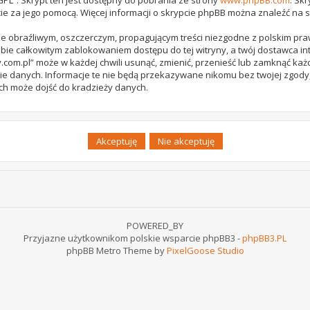
ie za jego pomocą. Więcej informacji o skrypcie phpBB można znaleźć na 
e obraźliwym, oszczerczym, propagującym treści niezgodne z polskim pr
bie całkowitym zablokowaniem dostępu do tej witryny, a twój dostawca 
com.pl” może w każdej chwili usunąć, zmienić, przenieść lub zamknąć każ
ie danych. Informacje te nie będą przekazywane nikomu bez twojej zgody,
ch może dojść do kradzieży danych.
POWERED_BY
Przyjazne użytkownikom polskie wsparcie phpBB3 -
phpBB3.PL
phpBB Metro Theme by
PixelGoose Studio