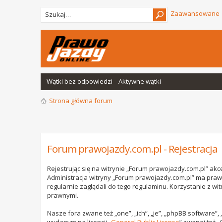
Zaawansowane
Wątki bez odpowiedzi
Aktywne wątki
Strona główna forum
Forum prawojazdy.com.pl - Rejestracja
Rejestrując się na witrynie „Forum prawojazdy.com.pl” akce
Administracja witryny „Forum prawojazdy.com.pl” ma praw
regularnie zaglądali do tego regulaminu. Korzystanie z 
prawnymi.
Nasze fora zwane też „one”, „ich”, „je”, „phpBB software”
wydanym na licencji „
General Public License
” zwanej też „