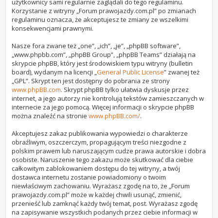
użytkownicy sami regularnie zaglądali do tego regulaminu.
Korzystanie z witryny „Forum prawojazdy.com.pl” po zmianach
regulaminu oznacza, że akceptujesz te zmiany ze wszelkimi
konsekwencjami prawnymi.
Nasze fora zwane też „one”, „ich”, „je”, „phpBB software”,
„www.phpbb.com”, „phpBB Group”, „phpBB Teams” działają na
skrypcie phpBB, który jest środowiskiem typu witryny (bulletin
board), wydanym na licencji „
General Public License
” zwanej też
„GPL”. Skrypt ten jest dostępny do pobrania ze strony
www.phpBB.com
. Skrypt phpBB tylko ułatwia dyskusje przez
internet, a jego autorzy nie kontrolują tekstów zamieszczanych w
internecie za jego pomocą. Więcej informacji o skrypcie phpBB
można znaleźć na stronie
www.phpBB.com/
.
Akceptujesz zakaz publikowania wypowiedzi o charakterze
obraźliwym, oszczerczym, propagującym treści niezgodne z
polskim prawem lub naruszającym cudze prawa autorskie i dobra
osobiste. Naruszenie tego zakazu może skutkować dla ciebie
całkowitym zablokowaniem dostępu do tej witryny, a twój
dostawca internetu zostanie powiadomiony o twoim
niewłaściwym zachowaniu. Wyrażasz zgodę na to, że „Forum
prawojazdy.com.pl” może w każdej chwili usunąć, zmienić,
przenieść lub zamknąć każdy twój temat, post. Wyrażasz zgodę
na zapisywanie wszystkich podanych przez ciebie informacji w