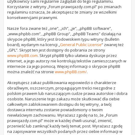
użytkownicy sami regularnie zaglądali do tego regulaminu.
Korzystanie z witryny „Forum prawojazdy.com.pl” po zmianach
regulaminu oznacza, że akceptujesz te zmiany ze wszelkimi
konsekwencjami prawnymi.
Nasze fora zwane też „one”, „ich”, „je”, „phpBB software”,
„www.phpbb.com”, „phpBB Group”, „phpBB Teams” działają na
skrypcie phpBB, który jest środowiskiem typu witryny (bulletin
board), wydanym na licencji „
General Public License
” zwanej też
„GPL”. Skrypt ten jest dostępny do pobrania ze strony
www.phpBB.com
. Skrypt phpBB tylko ułatwia dyskusje przez
internet, a jego autorzy nie kontrolują tekstów zamieszczanych w
internecie za jego pomocą. Więcej informacji o skrypcie phpBB
można znaleźć na stronie
www.phpBB.com/
.
Akceptujesz zakaz publikowania wypowiedzi o charakterze
obraźliwym, oszczerczym, propagującym treści niezgodne z
polskim prawem lub naruszającym cudze prawa autorskie i dobra
osobiste. Naruszenie tego zakazu może skutkować dla ciebie
całkowitym zablokowaniem dostępu do tej witryny, a twój
dostawca internetu zostanie powiadomiony o twoim
niewłaściwym zachowaniu. Wyrażasz zgodę na to, że „Forum
prawojazdy.com.pl” może w każdej chwili usunąć, zmienić,
przenieść lub zamknąć każdy twój temat, post. Wyrażasz zgodę
na zapisywanie wszystkich podanych przez ciebie informacji w