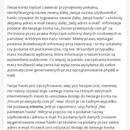
Twoje konto będzie zawierać przynajmniej unikalną
identyfikacyjną nazwę zwaną dalej „twoja nazwa użytkownika”,
hasło używane do logowania zwane dalej „twoje hasło” i osobisty
aktywny adres e-mail zwany dalej „twój adres e-mail”. Informacje
podane dla twojego konta na „Forum prawojazdy.com.pl” są
chronione przez prawa dotyczące ochrony danych osobowych w
państwie, w którym stoi nasz serwer. Mamy prawo wymagać
podania dodatkowych informacji przy rejestracji, i to my ustalamy
czy podanie ich jest konieczne, czy nie. W każdym przypadku
masz możliwość wybrania, które informacje o twoim koncie są
wyświetlane publicznie. Co więcej, w panelu zarządzania kontem
masz możliwość włączenia lub wyłączenia wysyłania do ciebie
automatycznie generowanych przez oprogramowanie phpBB e-
maili.
Twoje hasło jest zaszyfrowane, więc jest bezpieczne, niemniej
nie należy używać tego samego hasła na różnych witrynach
internetowych. Hasło to umożliwia dostęp do twojego konta na
„Forum prawojazdy.com.pl”, więc chroń je i w żadnym wypadku
nie podawaj
nikomu
. Jeśli je zapomnisz, użyj funkcji „Nie
pamiętam hasła”. Witryna poprosi cię o podanie nazwy
użytkownika i adresu e-mail. Po podaniu tych danych zostanie
wygenerowane nowe hasło i przesłane na podany przez ciebie
adres e-mail. Pozwoli ono odzyskać dostęp do twojego konta.