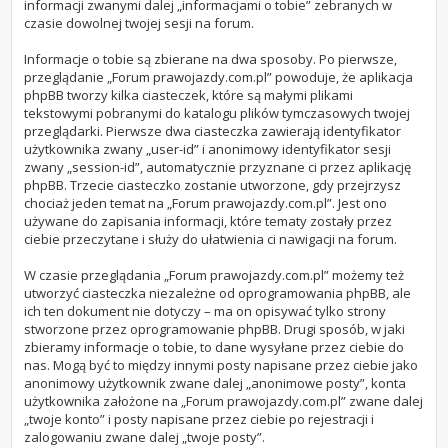
informacji zwanymi dalej „informacjami o tobie” zebranych w
czasie dowolnej twojej sesji na forum.
Informacje o tobie są zbierane na dwa sposoby. Po pierwsze,
przeglądanie „Forum prawojazdy.com.pl” powoduje, że aplikacja
phpBB tworzy kilka ciasteczek, które są małymi plikami
tekstowymi pobranymi do katalogu plików tymczasowych twojej
przeglądarki. Pierwsze dwa ciasteczka zawierają identyfikator
użytkownika zwany „user-id” i anonimowy identyfikator sesji
zwany „session-id”, automatycznie przyznane ci przez aplikację
phpBB. Trzecie ciasteczko zostanie utworzone, gdy przejrzysz
chociaż jeden temat na „Forum prawojazdy.com.pl”. Jest ono
używane do zapisania informacji, które tematy zostały przez
ciebie przeczytane i służy do ułatwienia ci nawigacji na forum.
W czasie przeglądania „Forum prawojazdy.com.pl” możemy też
utworzyć ciasteczka niezależne od oprogramowania phpBB, ale
ich ten dokument nie dotyczy – ma on opisywać tylko strony
stworzone przez oprogramowanie phpBB. Drugi sposób, w jaki
zbieramy informacje o tobie, to dane wysyłane przez ciebie do
nas. Mogą być to między innymi posty napisane przez ciebie jako
anonimowy użytkownik zwane dalej „anonimowe posty”, konta
użytkownika założone na „Forum prawojazdy.com.pl” zwane dalej
„twoje konto” i posty napisane przez ciebie po rejestracji i
zalogowaniu zwane dalej „twoje posty”.