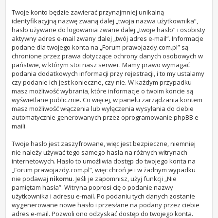
Twoje konto będzie zawierać przynajmniej unikalną
identyfikacyjną nazwę zwaną dalej „twoja nazwa użytkownika”,
hasło używane do logowania zwane dalej „twoje hasło” i osobisty
aktywny adres e-mail zwany dalej „twój adres e-mail”. Informacje
podane dla twojego konta na „Forum prawojazdy.com.pl” są
chronione przez prawa dotyczące ochrony danych osobowych w
państwie, w którym stoi nasz serwer. Mamy prawo wymagać
podania dodatkowych informacji przy rejestracji, i to my ustalamy
czy podanie ich jest konieczne, czy nie. W każdym przypadku
masz możliwość wybrania, które informacje o twoim koncie są
wyświetlane publicznie. Co więcej, w panelu zarządzania kontem
masz możliwość włączenia lub wyłączenia wysyłania do ciebie
automatycznie generowanych przez oprogramowanie phpBB e-
maili.
Twoje hasło jest zaszyfrowane, więc jest bezpieczne, niemniej
nie należy używać tego samego hasła na różnych witrynach
internetowych. Hasło to umożliwia dostęp do twojego konta na
„Forum prawojazdy.com.pl”, więc chroń je i w żadnym wypadku
nie podawaj
nikomu
. Jeśli je zapomnisz, użyj funkcji „Nie
pamiętam hasła”. Witryna poprosi cię o podanie nazwy
użytkownika i adresu e-mail. Po podaniu tych danych zostanie
wygenerowane nowe hasło i przesłane na podany przez ciebie
adres e-mail. Pozwoli ono odzyskać dostęp do twojego konta.