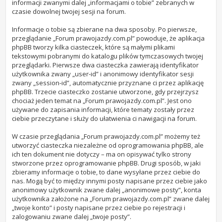
informacji zwanymi dalej „informacjami o tobie” zebranych w
czasie dowolnej twojej sesji na forum.
Informacje o tobie są zbierane na dwa sposoby. Po pierwsze,
przeglądanie „Forum prawojazdy.com.pl” powoduje, że aplikacja
phpBB tworzy kilka ciasteczek, które są małymi plikami
tekstowymi pobranymi do katalogu plików tymczasowych twojej
przeglądarki. Pierwsze dwa ciasteczka zawierają identyfikator
użytkownika zwany „user-id” i anonimowy identyfikator sesji
zwany „session-id”, automatycznie przyznane ci przez aplikację
phpBB. Trzecie ciasteczko zostanie utworzone, gdy przejrzysz
chociaż jeden temat na „Forum prawojazdy.com.pl”. Jest ono
używane do zapisania informacji, które tematy zostały przez
ciebie przeczytane i służy do ułatwienia ci nawigacji na forum.
W czasie przeglądania „Forum prawojazdy.com.pl” możemy też
utworzyć ciasteczka niezależne od oprogramowania phpBB, ale
ich ten dokument nie dotyczy – ma on opisywać tylko strony
stworzone przez oprogramowanie phpBB. Drugi sposób, w jaki
zbieramy informacje o tobie, to dane wysyłane przez ciebie do
nas. Mogą być to między innymi posty napisane przez ciebie jako
anonimowy użytkownik zwane dalej „anonimowe posty”, konta
użytkownika założone na „Forum prawojazdy.com.pl” zwane dalej
„twoje konto” i posty napisane przez ciebie po rejestracji i
zalogowaniu zwane dalej „twoje posty”.