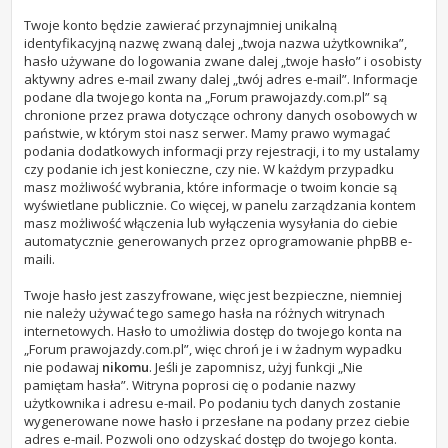
Twoje konto będzie zawierać przynajmniej unikalną
identyfikacyjną nazwę zwaną dalej „twoja nazwa użytkownika”,
hasło używane do logowania zwane dalej „twoje hasło” i osobisty
aktywny adres e-mail zwany dalej „twój adres e-mail”. Informacje
podane dla twojego konta na „Forum prawojazdy.com.pl” są
chronione przez prawa dotyczące ochrony danych osobowych w
państwie, w którym stoi nasz serwer. Mamy prawo wymagać
podania dodatkowych informacji przy rejestracji, i to my ustalamy
czy podanie ich jest konieczne, czy nie. W każdym przypadku
masz możliwość wybrania, które informacje o twoim koncie są
wyświetlane publicznie. Co więcej, w panelu zarządzania kontem
masz możliwość włączenia lub wyłączenia wysyłania do ciebie
automatycznie generowanych przez oprogramowanie phpBB e-
maili.
Twoje hasło jest zaszyfrowane, więc jest bezpieczne, niemniej
nie należy używać tego samego hasła na różnych witrynach
internetowych. Hasło to umożliwia dostęp do twojego konta na
„Forum prawojazdy.com.pl”, więc chroń je i w żadnym wypadku
nie podawaj
nikomu
. Jeśli je zapomnisz, użyj funkcji „Nie
pamiętam hasła”. Witryna poprosi cię o podanie nazwy
użytkownika i adresu e-mail. Po podaniu tych danych zostanie
wygenerowane nowe hasło i przesłane na podany przez ciebie
adres e-mail. Pozwoli ono odzyskać dostęp do twojego konta.