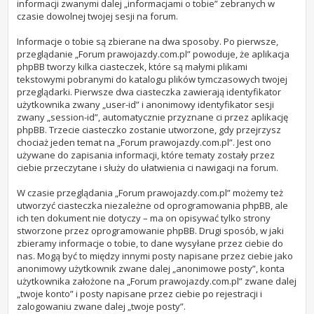
informacji zwanymi dalej „informacjami o tobie” zebranych w
czasie dowolnej twojej sesji na forum.
Informacje o tobie są zbierane na dwa sposoby. Po pierwsze,
przeglądanie „Forum prawojazdy.com.pl” powoduje, że aplikacja
phpBB tworzy kilka ciasteczek, które są małymi plikami
tekstowymi pobranymi do katalogu plików tymczasowych twojej
przeglądarki. Pierwsze dwa ciasteczka zawierają identyfikator
użytkownika zwany „user-id” i anonimowy identyfikator sesji
zwany „session-id”, automatycznie przyznane ci przez aplikację
phpBB. Trzecie ciasteczko zostanie utworzone, gdy przejrzysz
chociaż jeden temat na „Forum prawojazdy.com.pl”. Jest ono
używane do zapisania informacji, które tematy zostały przez
ciebie przeczytane i służy do ułatwienia ci nawigacji na forum.
W czasie przeglądania „Forum prawojazdy.com.pl” możemy też
utworzyć ciasteczka niezależne od oprogramowania phpBB, ale
ich ten dokument nie dotyczy – ma on opisywać tylko strony
stworzone przez oprogramowanie phpBB. Drugi sposób, w jaki
zbieramy informacje o tobie, to dane wysyłane przez ciebie do
nas. Mogą być to między innymi posty napisane przez ciebie jako
anonimowy użytkownik zwane dalej „anonimowe posty”, konta
użytkownika założone na „Forum prawojazdy.com.pl” zwane dalej
„twoje konto” i posty napisane przez ciebie po rejestracji i
zalogowaniu zwane dalej „twoje posty”.