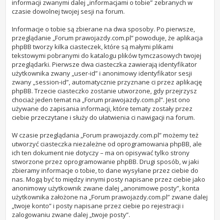
informacji zwanymi dalej „informacjami o tobie” zebranych w
czasie dowolnej twojej sesji na forum.
Informacje o tobie są zbierane na dwa sposoby. Po pierwsze,
przeglądanie „Forum prawojazdy.com.pl” powoduje, że aplikacja
phpBB tworzy kilka ciasteczek, które są małymi plikami
tekstowymi pobranymi do katalogu plików tymczasowych twojej
przeglądarki. Pierwsze dwa ciasteczka zawierają identyfikator
użytkownika zwany „user-id” i anonimowy identyfikator sesji
zwany „session-id”, automatycznie przyznane ci przez aplikację
phpBB. Trzecie ciasteczko zostanie utworzone, gdy przejrzysz
chociaż jeden temat na „Forum prawojazdy.com.pl”. Jest ono
używane do zapisania informacji, które tematy zostały przez
ciebie przeczytane i służy do ułatwienia ci nawigacji na forum.
W czasie przeglądania „Forum prawojazdy.com.pl” możemy też
utworzyć ciasteczka niezależne od oprogramowania phpBB, ale
ich ten dokument nie dotyczy – ma on opisywać tylko strony
stworzone przez oprogramowanie phpBB. Drugi sposób, w jaki
zbieramy informacje o tobie, to dane wysyłane przez ciebie do
nas. Mogą być to między innymi posty napisane przez ciebie jako
anonimowy użytkownik zwane dalej „anonimowe posty”, konta
użytkownika założone na „Forum prawojazdy.com.pl” zwane dalej
„twoje konto” i posty napisane przez ciebie po rejestracji i
zalogowaniu zwane dalej „twoje posty”.