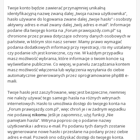
Twoje konto będzie zawierać przynajmniej unikalną
identyfikacyjną nazwę zwaną dalej „twoja nazwa użytkownika”,
hasło używane do logowania zwane dalej „twoje hasło” i osobisty
aktywny adres e-mail zwany dalej „twój adres e-mail”. Informacje
podane dla twojego konta na „Forum prawojazdy.com.pl” są
chronione przez prawa dotyczące ochrony danych osobowych w
państwie, w którym stoi nasz serwer. Mamy prawo wymagać
podania dodatkowych informacji przy rejestracji, i to my ustalamy
czy podanie ich jest konieczne, czy nie. W każdym przypadku
masz możliwość wybrania, które informacje o twoim koncie są
wyświetlane publicznie. Co więcej, w panelu zarządzania kontem
masz możliwość włączenia lub wyłączenia wysyłania do ciebie
automatycznie generowanych przez oprogramowanie phpBB e-
maili.
Twoje hasło jest zaszyfrowane, więc jest bezpieczne, niemniej
nie należy używać tego samego hasła na różnych witrynach
internetowych. Hasło to umożliwia dostęp do twojego konta na
„Forum prawojazdy.com.pl”, więc chroń je i w żadnym wypadku
nie podawaj
nikomu
. Jeśli je zapomnisz, użyj funkcji „Nie
pamiętam hasła”. Witryna poprosi cię o podanie nazwy
użytkownika i adresu e-mail. Po podaniu tych danych zostanie
wygenerowane nowe hasło i przesłane na podany przez ciebie
adres e-mail. Pozwoli ono odzyskać dostęp do twojego konta.