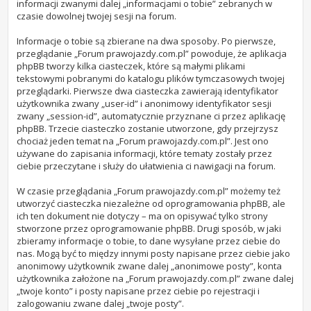
informacji zwanymi dalej „informacjami o tobie” zebranych w
czasie dowolnej twojej sesji na forum.
Informacje o tobie są zbierane na dwa sposoby. Po pierwsze,
przeglądanie „Forum prawojazdy.com.pl” powoduje, że aplikacja
phpBB tworzy kilka ciasteczek, które są małymi plikami
tekstowymi pobranymi do katalogu plików tymczasowych twojej
przeglądarki. Pierwsze dwa ciasteczka zawierają identyfikator
użytkownika zwany „user-id” i anonimowy identyfikator sesji
zwany „session-id”, automatycznie przyznane ci przez aplikację
phpBB. Trzecie ciasteczko zostanie utworzone, gdy przejrzysz
chociaż jeden temat na „Forum prawojazdy.com.pl”. Jest ono
używane do zapisania informacji, które tematy zostały przez
ciebie przeczytane i służy do ułatwienia ci nawigacji na forum.
W czasie przeglądania „Forum prawojazdy.com.pl” możemy też
utworzyć ciasteczka niezależne od oprogramowania phpBB, ale
ich ten dokument nie dotyczy – ma on opisywać tylko strony
stworzone przez oprogramowanie phpBB. Drugi sposób, w jaki
zbieramy informacje o tobie, to dane wysyłane przez ciebie do
nas. Mogą być to między innymi posty napisane przez ciebie jako
anonimowy użytkownik zwane dalej „anonimowe posty”, konta
użytkownika założone na „Forum prawojazdy.com.pl” zwane dalej
„twoje konto” i posty napisane przez ciebie po rejestracji i
zalogowaniu zwane dalej „twoje posty”.