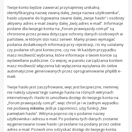
Twoje konto będzie zawierać przynajmniej unikalną
identyfikacyjną nazwę zwaną dalej „twoja nazwa użytkownika”,
hasło używane do logowania zwane dalej „twoje hasło” i osobisty
aktywny adres e-mail zwany dalej „twój adres e-mail”. Informacje
podane dla twojego konta na „Forum prawojazdy.com.pl” są
chronione przez prawa dotyczące ochrony danych osobowych w
państwie, w którym stoi nasz serwer. Mamy prawo wymagać
podania dodatkowych informacji przy rejestracji, i to my ustalamy
czy podanie ich jest konieczne, czy nie. W każdym przypadku
masz możliwość wybrania, które informacje o twoim koncie są
wyświetlane publicznie. Co więcej, w panelu zarządzania kontem
masz możliwość włączenia lub wyłączenia wysyłania do ciebie
automatycznie generowanych przez oprogramowanie phpBB e-
maili.
Twoje hasło jest zaszyfrowane, więc jest bezpieczne, niemniej
nie należy używać tego samego hasła na różnych witrynach
internetowych. Hasło to umożliwia dostęp do twojego konta na
„Forum prawojazdy.com.pl”, więc chroń je i w żadnym wypadku
nie podawaj
nikomu
. Jeśli je zapomnisz, użyj funkcji „Nie
pamiętam hasła”. Witryna poprosi cię o podanie nazwy
użytkownika i adresu e-mail. Po podaniu tych danych zostanie
wygenerowane nowe hasło i przesłane na podany przez ciebie
adres e-mail. Pozwoli ono odzyskać dostęp do twojego konta.