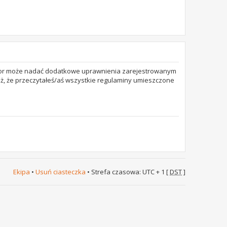
trator może nadać dodatkowe uprawnienia zarejestrowanym
też, że przeczytałeś/aś wszystkie regulaminy umieszczone
Ekipa
•
Usuń ciasteczka
• Strefa czasowa: UTC + 1 [
DST
]