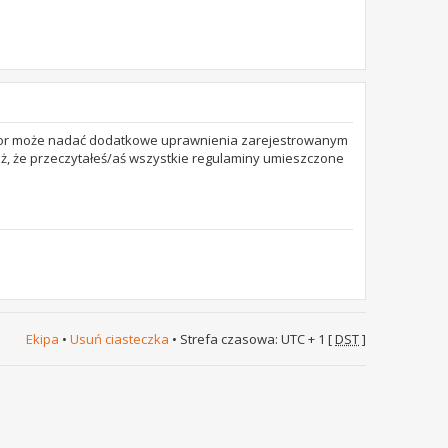
trator może nadać dodatkowe uprawnienia zarejestrowanym
też, że przeczytałeś/aś wszystkie regulaminy umieszczone
Ekipa
•
Usuń ciasteczka
• Strefa czasowa: UTC + 1 [
DST
]