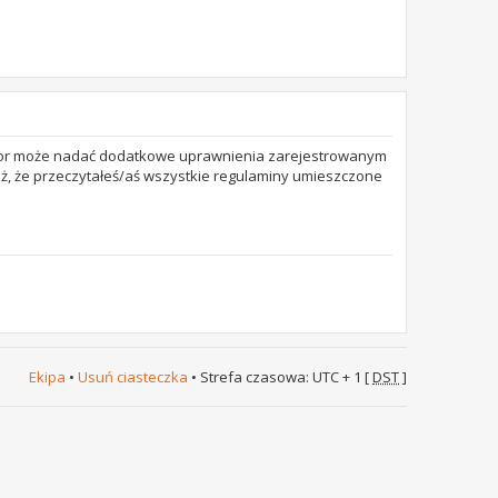
trator może nadać dodatkowe uprawnienia zarejestrowanym
też, że przeczytałeś/aś wszystkie regulaminy umieszczone
Ekipa
•
Usuń ciasteczka
• Strefa czasowa: UTC + 1 [
DST
]