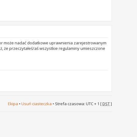
trator może nadać dodatkowe uprawnienia zarejestrowanym
też, że przeczytałeś/aś wszystkie regulaminy umieszczone
Ekipa
•
Usuń ciasteczka
• Strefa czasowa: UTC + 1 [
DST
]