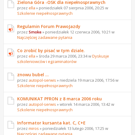
Zielona Góra -OSK dla niepełnosprawnych
przez
ella
» poniedziałek 07 sierpnia 2006, 20:25 w
Szkolenie niepełnosprawnych
Regulamin Forum PrawoJazdy
przez
Smoke
» poniedziałek 12 czerwca 2006, 10:21 w
Najczęściej zadawane pytania
Co zrobić by pisać w tym dziale.
przez
ella
» środa 29 marca 2006, 23:34 w
Dyskusje
szkoleniowców i egzaminatorów
znowu bubel ...
przez
autopol-serwis
» niedziela 19 marca 2006, 17:56 w
Szkolenie niepełnosprawnych
KOMUNIKAT PFRON z 8 marca 2006 roku
przez
autopol-serwis
» wtorek 14 marca 2006, 13:42 w
Szkolenie niepełnosprawnych
Informator kursanta kat. C, C+E
przez
miros
» poniedziałek 13 lutego 2006, 17:25 w
Najczęściej zadawane pytania