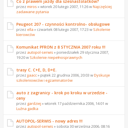
Co z prawem jazdy dla szesnastolatków?
przez
miros
» wtorek 20 lutego 2007, 11:26 w
Najczęściej
zadawane pytania
Peugeot 207 - czynności kontrolno- obsługowe
przez
ella
» czwartek 08 lutego 2007, 17:23 w
Szkolenie
kierowców
Komunikat PFRON z 8 STYCZNIA 2007 roku !!!
przez
autopol-serwis
» poniedziałek 29 stycznia 2007,
19:20 w
Szkolenie niepełnosprawnych
trasy C. C+E, D, D+E.
przez
jjaacc
» piątek 22 grudnia 2006, 20:03 w
Dyskusje
szkoleniowców i egzaminatorów
auto z zagranicy - krok po kroku w urzedzie -
ceny
przez
gardziej
» wtorek 17 października 2006, 14:01 w
Luźna gadka
AUTOPOL-SERWIS - nowy adres !!!
przez
autopol-serwis
» sobota 30 września 2006, 08:16