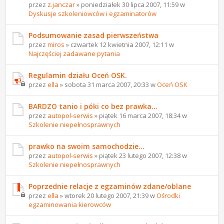
przez
z.janczar
» poniedziałek 30 lipca 2007, 11:59 w
Dyskusje szkoleniowców i egzaminatorów
Podsumowanie zasad pierwszeństwa
przez
miros
» czwartek 12 kwietnia 2007, 12:11 w
Najczęściej zadawane pytania
Regulamin działu Oceń OSK.
przez
ella
» sobota 31 marca 2007, 20:33 w
Oceń OSK
BARDZO tanio i póki co bez prawka...
przez
autopol-serwis
» piątek 16 marca 2007, 18:34 w
Szkolenie niepełnosprawnych
prawko na swoim samochodzie...
przez
autopol-serwis
» piątek 23 lutego 2007, 12:38 w
Szkolenie niepełnosprawnych
Poprzednie relacje z egzaminów zdane/oblane
przez
ella
» wtorek 20 lutego 2007, 21:39 w
Ośrodki
egzaminowania kierowców