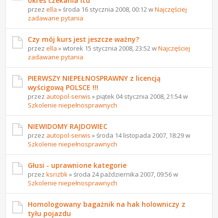
okres czekania itd
przez
ella
» środa 16 stycznia 2008, 00:12 w
Najczęściej
zadawane pytania
Czy mój kurs jest jeszcze ważny?
przez
ella
» wtorek 15 stycznia 2008, 23:52 w
Najczęściej
zadawane pytania
PIERWSZY NIEPEŁNOSPRAWNY z licencją
wyścigową POLSCE !!!
przez
autopol-serwis
» piątek 04 stycznia 2008, 21:54 w
Szkolenie niepełnosprawnych
NIEWIDOMY RAJDOWIEC
przez
autopol-serwis
» środa 14 listopada 2007, 18:29 w
Szkolenie niepełnosprawnych
Głusi - uprawnione kategorie
przez
ksrizbk
» środa 24 października 2007, 09:56 w
Szkolenie niepełnosprawnych
Homologowany bagażnik na hak holowniczy z
tyłu pojazdu