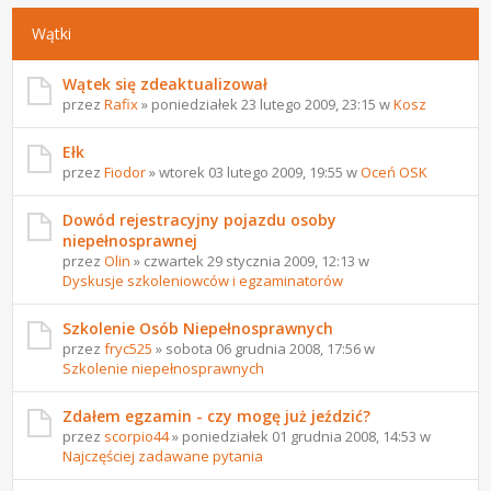
Wątki
Wątek się zdeaktualizował
przez
Rafix
» poniedziałek 23 lutego 2009, 23:15 w
Kosz
Ełk
przez
Fiodor
» wtorek 03 lutego 2009, 19:55 w
Oceń OSK
Dowód rejestracyjny pojazdu osoby
niepełnosprawnej
przez
Olin
» czwartek 29 stycznia 2009, 12:13 w
Dyskusje szkoleniowców i egzaminatorów
Szkolenie Osób Niepełnosprawnych
przez
fryc525
» sobota 06 grudnia 2008, 17:56 w
Szkolenie niepełnosprawnych
Zdałem egzamin - czy mogę już jeździć?
przez
scorpio44
» poniedziałek 01 grudnia 2008, 14:53 w
Najczęściej zadawane pytania