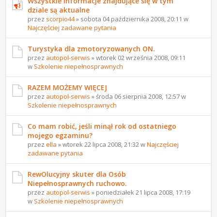
Wszystkie informacje znajdujące się w tym
dziale są aktualne
przez
scorpio44
» sobota 04 października 2008, 20:11 w
Najczęściej zadawane pytania
Turystyka dla zmotoryzowanych ON.
przez
autopol-serwis
» wtorek 02 września 2008, 09:11
w
Szkolenie niepełnosprawnych
RAZEM MOŻEMY WIĘCEJ
przez
autopol-serwis
» środa 06 sierpnia 2008, 12:57 w
Szkolenie niepełnosprawnych
Co mam robić, jeśli minął rok od ostatniego
mojego egzaminu?
przez
ella
» wtorek 22 lipca 2008, 21:32 w
Najczęściej
zadawane pytania
RewOlucyjny skuter dla Osób
Niepełnosprawnych ruchowo.
przez
autopol-serwis
» poniedziałek 21 lipca 2008, 17:19
w
Szkolenie niepełnosprawnych