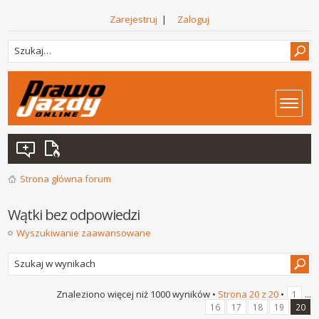
Zarejestruj
|
Zaloguj
Strona główna forum
Wątki bez odpowiedzi
Wyszukiwanie zaawansowane
Znaleziono więcej niż 1000 wyników •
Strona
20
z
20
•
...
1
16
17
18
19
20