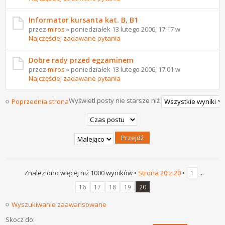
Informator kursanta kat. B, B1
przez
miros
» poniedziałek 13 lutego 2006, 17:17 w
Najczęściej zadawane pytania
Dobre rady przed egzaminem
przez
miros
» poniedziałek 13 lutego 2006, 17:01 w
Najczęściej zadawane pytania
Wyświetl posty nie starsze niż
Poprzednia strona
Znaleziono więcej niż 1000 wyników •
Strona
20
z
20
•
...
1
16
17
18
19
20
Wyszukiwanie zaawansowane
Skocz do: