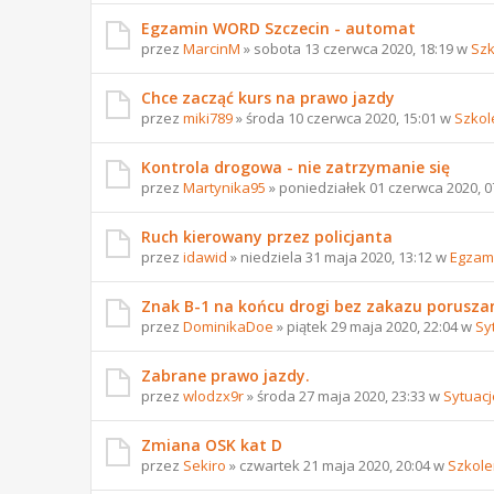
Egzamin WORD Szczecin - automat
przez
MarcinM
» sobota 13 czerwca 2020, 18:19 w
Szk
Chce zacząć kurs na prawo jazdy
przez
miki789
» środa 10 czerwca 2020, 15:01 w
Szkol
Kontrola drogowa - nie zatrzymanie się
przez
Martynika95
» poniedziałek 01 czerwca 2020, 
Ruch kierowany przez policjanta
przez
idawid
» niedziela 31 maja 2020, 13:12 w
Egzam
Znak B-1 na końcu drogi bez zakazu poruszan
przez
DominikaDoe
» piątek 29 maja 2020, 22:04 w
Sy
Zabrane prawo jazdy.
przez
wlodzx9r
» środa 27 maja 2020, 23:33 w
Sytuacj
Zmiana OSK kat D
przez
Sekiro
» czwartek 21 maja 2020, 20:04 w
Szkole