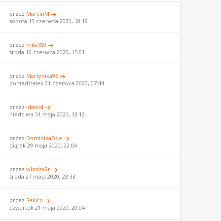
przez
MarcinM
sobota 13 czerwca 2020, 18:19
przez
miki789
środa 10 czerwca 2020, 15:01
przez
Martynika95
poniedziałek 01 czerwca 2020, 07:44
przez
idawid
niedziela 31 maja 2020, 13:12
przez
DominikaDoe
piątek 29 maja 2020, 22:04
przez
wlodzx9r
środa 27 maja 2020, 23:33
przez
Sekiro
czwartek 21 maja 2020, 20:04