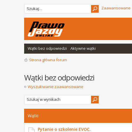
Zaawansowane
Wątki bez odpowiedzi
Aktywne wątki
Strona główna forum
Wątki bez odpowiedzi
Wyszukiwanie zaawansowane
Wątki
Pytanie o szkolenie EVOC.