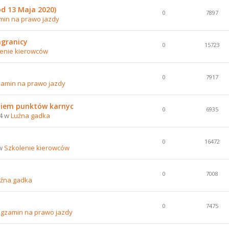
d 13 Maja 2020)
0
7897
min na prawo jazdy
agranicy
0
15723
enie kierowców
0
7917
zamin na prawo jazdy
niem punktów karnyc
0
6935
34 w
Luźna gadka
0
16472
 w
Szkolenie kierowców
0
7008
źna gadka
0
7475
Egzamin na prawo jazdy