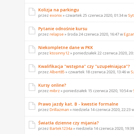
Kolizja na parkingu
przez
exonix
» czwartek 25 czerwca 2020, 01:34 w
Syt
Pytanie odnośnie kursu
przez
relapse
» środa 24 czerwca 2020, 16:47 w
Egzam
Niekompletne dane w PKK
przez
ktosinny12
» poniedziałek 22 czerwca 2020, 20
Kwalifikacja "wstępna" czy "uzupełniająca"?
przez
Albert85
» czwartek 18 czerwca 2020, 13:46 w
S
Kursy online?
przez
mibrz
» poniedziałek 15 czerwca 2020, 10:54 w
Prawo jazdy kat. B - kwestie formalne
przez
Drillazman
» niedziela 14 czerwca 2020, 22:23 
Światła dzienne czy mijania?
przez
Bartek1234a
» niedziela 14 czerwca 2020, 19:3