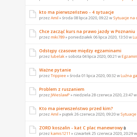
kto ma pierwszeństwo - 4 sytuacje
przez
Amil
» środa 08 lipca 2020, 09:22 w
Sytuacje na
Chce zacząć kurs na prawo jazdy w Poznaniu
przez
miki789
» poniedziałek 06 lipca 2020, 13:50 w
Lu
Odstępy czasowe między egzaminami
przez
lubelak
» sobota 04 lipca 2020, 00:21 w
Egzamin
Ważne pytanie
przez
Trippiee
» środa 01 lipca 2020, 00:32 w
Luźna g
Problem z ruszaniem
przez
JWieslawP
» niedziela 28 czerwca 2020, 23:47 
Kto ma pierwszeństwo przed kim?
przez
Amil
» piątek 26 czerwca 2020, 09:20 w
Sytuacje
ZORD koszalin - kat C plac manewrowy
przez
kamis1211
» czwartek 25 czerwca 2020, 20:29 