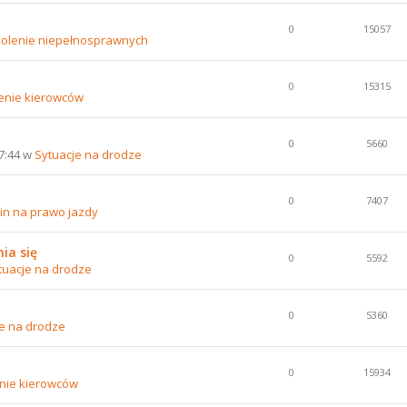
0
15057
olenie niepełnosprawnych
0
15315
enie kierowców
0
5660
07:44 w
Sytuacje na drodze
0
7407
in na prawo jazdy
ia się
0
5592
tuacje na drodze
0
5360
e na drodze
0
15934
nie kierowców