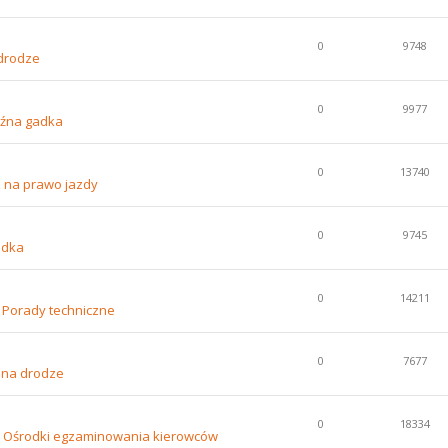
0
9748
 drodze
0
9977
źna gadka
0
13740
 na prawo jazdy
0
9745
adka
0
14211
w
Porady techniczne
0
7677
 na drodze
0
18334
w
Ośrodki egzaminowania kierowców