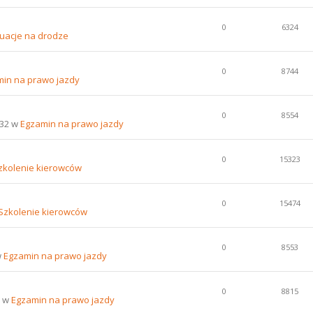
0
6324
uacje na drodze
0
8744
in na prawo jazdy
0
8554
:32 w
Egzamin na prawo jazdy
0
15323
zkolenie kierowców
0
15474
Szkolenie kierowców
0
8553
w
Egzamin na prawo jazdy
0
8815
9 w
Egzamin na prawo jazdy