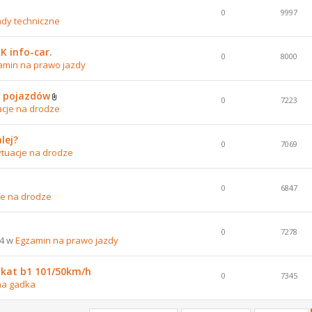
0
9997
dy techniczne
 info-car.
0
8000
amin na prawo jazdy
e pojazdów
0
7223
acje na drodze
lej?
0
7069
ytuacje na drodze
0
6847
je na drodze
0
7278
04 w
Egzamin na prawo jazdy
 kat b1 101/50km/h
0
7345
na gadka