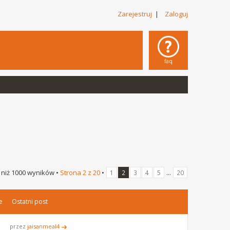
Zarejestruj
|
Zaloguj
faq
 niż 1000 wyników •
Strona
2
z
20
•
...
1
2
3
4
5
20
e
Ostatni post
przez
jaisanmeal4