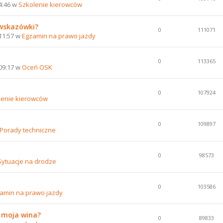
14:46 w
Szkolenie kierowców
 wskazówki?
0
111071
 11:57 w
Egzamin na prawo jazdy
0
113365
 09:17 w
Oceń OSK
0
107924
lenie kierowców
0
109897
Porady techniczne
0
98573
Sytuacje na drodze
0
103586
amin na prawo jazdy
o moja wina?
0
89833