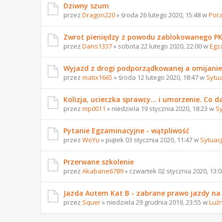
Dziwny szum
przez
Dragon220
» środa 26 lutego 2020, 15:48 w
Pora
Zwrot pieniędzy z powodu zablokowanego PKK
przez
Dans1337
» sobota 22 lutego 2020, 22:00 w
Egz
Wyjazd z drogi podporządkowanej a omijani
przez
matix1665
» środa 12 lutego 2020, 18:47 w
Sytu
Kolizja, ucieczka sprawcy... i umorzenie. Co da
przez
mp0011
» niedziela 19 stycznia 2020, 18:23 w
S
Pytanie Egzaminacyjne - wątpliwość
przez
WoYu
» piątek 03 stycznia 2020, 11:47 w
Sytuac
Przerwane szkolenie
przez
Akabane6789
» czwartek 02 stycznia 2020, 13:
Jazda Autem Kat B - zabrane prawo jazdy na
przez
Squer
» niedziela 29 grudnia 2019, 23:55 w
Luź