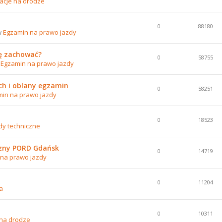
acje na drodze
0
88180
w
Egzamin na prawo jazdy
się zachować?
0
58755
w
Egzamin na prawo jazdy
h i oblany egzamin
0
58251
in na prawo jazdy
0
18523
dy techniczne
czny PORD Gdańsk
0
14719
na prawo jazdy
0
11204
a
0
10311
 na drodze