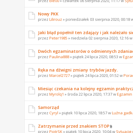
przez
ble00
» czwartek 06 sierpnia 2020, 11:17 w
Sytu
Nowy PKK
przez
Lilirouz
» poniedziałek 03 sierpnia 2020, 00:18 
Jaki błąd popełnił ten zdający i jak należało 
przez
Peter1985
» niedziela 02 sierpnia 2020, 12:16 
Dwóch egzaminatorów o odmiennych zdaniac
przez
Paulina888
» piątek 24 lipca 2020, 08:53 w
Egzam
Ręka na dźwigni zmiany trybów jazdy.
przez
Marcel2727
» piątek 24 lipca 2020, 01:52 w
Pora
Miesiąc czekania na kolejny egzamin prakty
przez
Myrolq1
» środa 22 lipca 2020, 17:37 w
Egzamin 
Samorząd
przez
Cyryl
» piątek 10 lipca 2020, 18:57 w
Luźna gadk
Zatrzymanie przed znakiem STOP
przez
PiotrSK
» piątek 10 lipca 2020, 10:04 w
Sytuacje