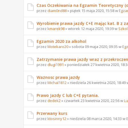
Czas Oczekiwania na Egzamin Teoretyczny (o
przez
diam0nd88
» piątek 15 maja 2020, 15:58 w
Egza
Wyrobienie prawa jazdy C+E mając kat. B z z
przez
kmarek98
» wtorek 12 maja 2020, 19:39 w
Szkol
Egzamin 2020 za alkohol
przez
Motekaro20
» sobota 09 maja 2020, 09:35 w
Eg
Zatrzymanie prawa jazdy wraz z przekrocze
przez
dlugi1991
» poniedziałek 27 kwietnia 2020, 18:
Waznosc prawa jazdy
przez
Michal1812
» niedziela 26 kwietnia 2020, 18:49
Prawo Jazdy C lub C+E pytania.
przez
dedek2
» czwartek 23 kwietnia 2020, 22:56 w
Lu
Przerwany kurs
przez
ktosinny12
» niedziela 08 marca 2020, 14:33 w