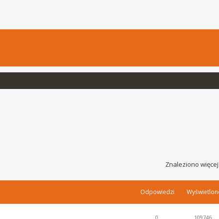
Znaleziono więcej
Odpowiedzi
Wyświetlon
0
109746