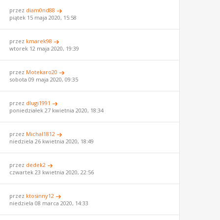
przez
diam0nd88
piątek 15 maja 2020, 15:58
przez
kmarek98
wtorek 12 maja 2020, 19:39
przez
Motekaro20
sobota 09 maja 2020, 09:35
przez
dlugi1991
poniedziałek 27 kwietnia 2020, 18:34
przez
Michal1812
niedziela 26 kwietnia 2020, 18:49
przez
dedek2
czwartek 23 kwietnia 2020, 22:56
przez
ktosinny12
niedziela 08 marca 2020, 14:33