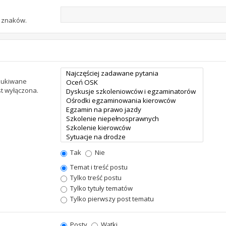
u znaków.
szukiwane
st wyłączona.
Tak
Nie
Temat i treść postu
Tylko treść postu
Tylko tytuły tematów
Tylko pierwszy post tematu
Posty
Wątki