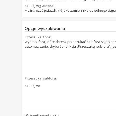
Szukaj wg autora:
Można użyć gwiazdki (*) jako zamiennika dowolnego ciąg
Opcje wyszukiwania
Przeszukaj fora:
Wybierz fora, które chcesz przeszukać. Subfora są prze
automatycznie, chyba że funkcja „Przeszukuj subfora”, je
Przeszukaj subfora:
Szukaj w:
Wyświetl wyniki jako: