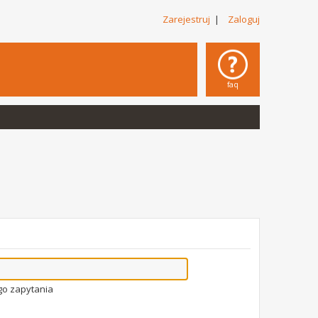
Zarejestruj
|
Zaloguj
faq
go zapytania