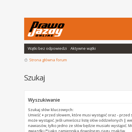
Wątki bez odpowiedzi
Aktywne wątki
Strona główna forum
Szukaj
Wyszukiwanie
Szukaj słów kluczowych:
Umieść
+
przed słowem, które musi wystąpić oraz
-
przed s
może wystąpić. Jeśli umieścisz listę słów oddzielonych
|
we
nawiasów, tylko jedno ze słów będzie musiało wystąpić. 
gwiazdki (*) jako zamiennika dowolnego ciągu znaków.