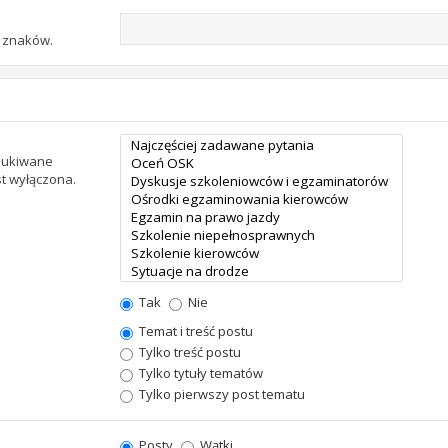
u znaków.
szukiwane
st wyłączona.
Tak
Nie
Temat i treść postu
Tylko treść postu
Tylko tytuły tematów
Tylko pierwszy post tematu
Posty
Wątki