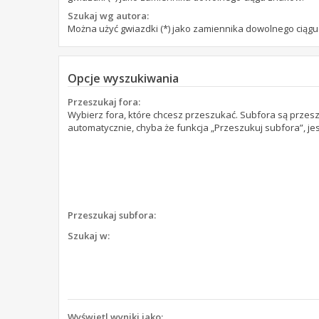
Szukaj wg autora:
Można użyć gwiazdki (*) jako zamiennika dowolnego ciąg
Opcje wyszukiwania
Przeszukaj fora:
Wybierz fora, które chcesz przeszukać. Subfora są prze
automatycznie, chyba że funkcja „Przeszukuj subfora”, je
Przeszukaj subfora:
Szukaj w:
Wyświetl wyniki jako: