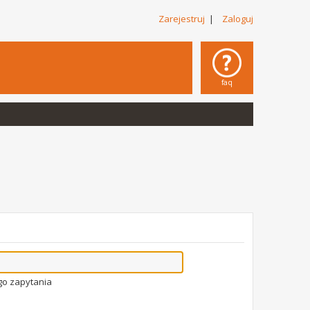
Zarejestruj
|
Zaloguj
faq
go zapytania