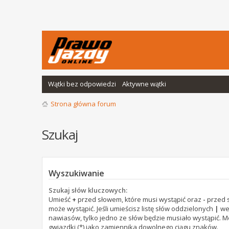
Wątki bez odpowiedzi
Aktywne wątki
Strona główna forum
Szukaj
Wyszukiwanie
Szukaj słów kluczowych:
Umieść
+
przed słowem, które musi wystąpić oraz
-
przed s
może wystąpić. Jeśli umieścisz listę słów oddzielonych
|
we
nawiasów, tylko jedno ze słów będzie musiało wystąpić. 
gwiazdki (*) jako zamiennika dowolnego ciągu znaków.