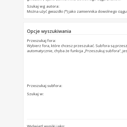
Szukaj wg autora:
Można użyć gwiazdki (*) jako zamiennika dowolnego ciąg
Opcje wyszukiwania
Przeszukaj fora:
Wybierz fora, które chcesz przeszukać. Subfora są prze
automatycznie, chyba że funkcja „Przeszukuj subfora”, je
Przeszukaj subfora:
Szukaj w:
Wyświetl wyniki jako: