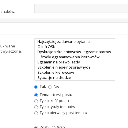
u znaków.
szukiwane
st wyłączona.
Tak
Nie
Temat i treść postu
Tylko treść postu
Tylko tytuły tematów
Tylko pierwszy post tematu
Posty
Wątki