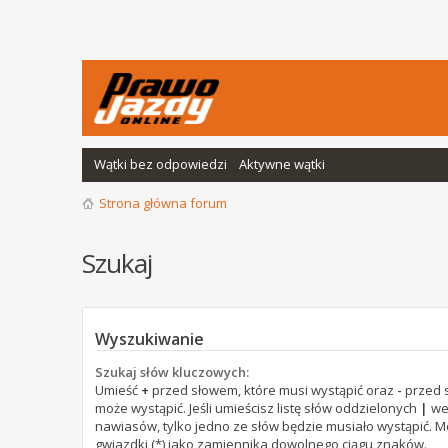
Wątki bez odpowiedzi
Aktywne wątki
Strona główna forum
Szukaj
Wyszukiwanie
Szukaj słów kluczowych:
Umieść
+
przed słowem, które musi wystąpić oraz
-
przed s
może wystąpić. Jeśli umieścisz listę słów oddzielonych
|
we
nawiasów, tylko jedno ze słów będzie musiało wystąpić. 
gwiazdki (*) jako zamiennika dowolnego ciągu znaków.