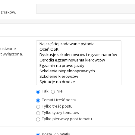
u znaków.
szukiwane
st wyłączona.
Tak
Nie
Temat i treść postu
Tylko treść postu
Tylko tytuły tematów
Tylko pierwszy post tematu
Posty
Wątki