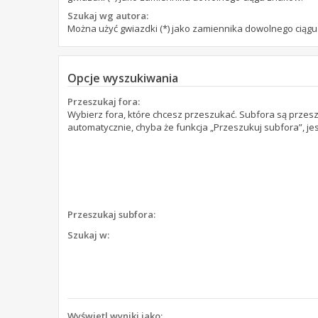
Szukaj wg autora:
Można użyć gwiazdki (*) jako zamiennika dowolnego ciąg
Opcje wyszukiwania
Przeszukaj fora:
Wybierz fora, które chcesz przeszukać. Subfora są prze
automatycznie, chyba że funkcja „Przeszukuj subfora”, je
Przeszukaj subfora:
Szukaj w:
Wyświetl wyniki jako: