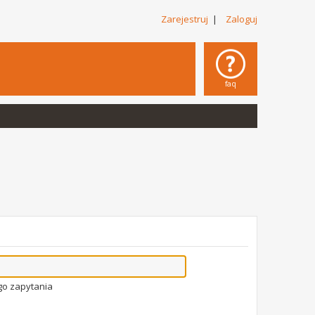
Zarejestruj
|
Zaloguj
faq
go zapytania