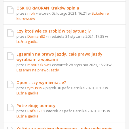
OSK KORMORAN Kraków opinia
przez
nioh
» wtorek 02 lutego 2021, 16:21 w
Szkolenie
kierowców
Czy ktoś wie co zrobić w tej sytuacji?
przez
Damian82
» niedziela 31 stycznia 2021, 17:38 w
Luźna gadka
Egzamin na prawo jazdy, całe prawo jazdy
wyrabiam z wpisami
przez
mariuszkow
» czwartek 28 stycznia 2021, 15:20 w
Egzamin na prawo jazdy
Opon - czy wymieniacie?
przez
tymus19
» piątek 30 października 2020, 20:02 w
Luźna gadka
Potrzebuję pomocy
przez
Rafal121
» wtorek 27 października 2020, 20:19 w
Luźna gadka
Kolizja ze znakiem drogowym - odszkodowanie