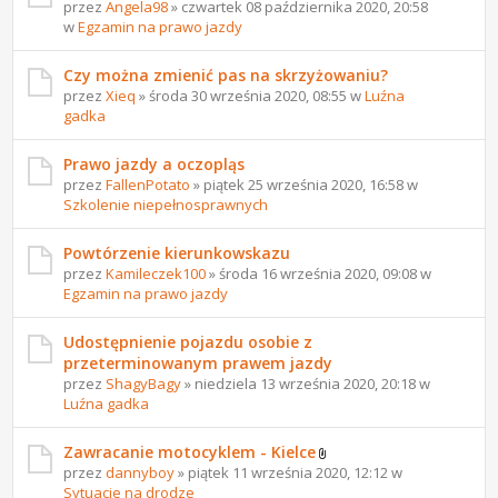
przez
Angela98
» czwartek 08 października 2020, 20:58
w
Egzamin na prawo jazdy
Czy można zmienić pas na skrzyżowaniu?
przez
Xieq
» środa 30 września 2020, 08:55 w
Luźna
gadka
Prawo jazdy a oczopląs
przez
FallenPotato
» piątek 25 września 2020, 16:58 w
Szkolenie niepełnosprawnych
Powtórzenie kierunkowskazu
przez
Kamileczek100
» środa 16 września 2020, 09:08 w
Egzamin na prawo jazdy
Udostępnienie pojazdu osobie z
przeterminowanym prawem jazdy
przez
ShagyBagy
» niedziela 13 września 2020, 20:18 w
Luźna gadka
Zawracanie motocyklem - Kielce
przez
dannyboy
» piątek 11 września 2020, 12:12 w
Sytuacje na drodze