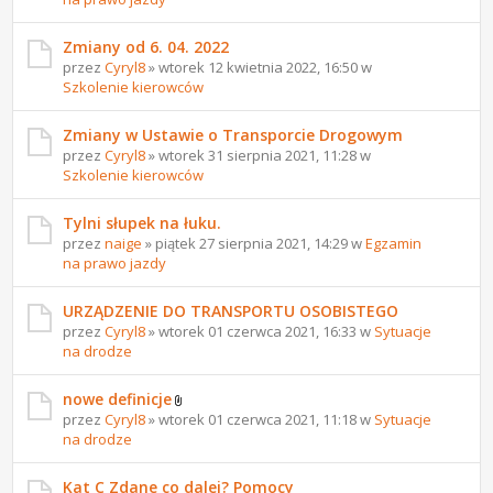
Zmiany od 6. 04. 2022
przez
Cyryl8
» wtorek 12 kwietnia 2022, 16:50 w
Szkolenie kierowców
Zmiany w Ustawie o Transporcie Drogowym
przez
Cyryl8
» wtorek 31 sierpnia 2021, 11:28 w
Szkolenie kierowców
Tylni słupek na łuku.
przez
naige
» piątek 27 sierpnia 2021, 14:29 w
Egzamin
na prawo jazdy
URZĄDZENIE DO TRANSPORTU OSOBISTEGO
przez
Cyryl8
» wtorek 01 czerwca 2021, 16:33 w
Sytuacje
na drodze
nowe definicje
przez
Cyryl8
» wtorek 01 czerwca 2021, 11:18 w
Sytuacje
na drodze
Kat C Zdane co dalej? Pomocy