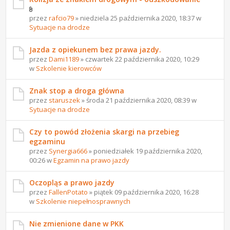
przez
rafcio79
» niedziela 25 października 2020, 18:37 w
Sytuacje na drodze
Jazda z opiekunem bez prawa jazdy.
przez
Dami1189
» czwartek 22 października 2020, 10:29
w
Szkolenie kierowców
Znak stop a droga główna
przez
staruszek
» środa 21 października 2020, 08:39 w
Sytuacje na drodze
Czy to powód złożenia skargi na przebieg
egzaminu
przez
Synergia666
» poniedziałek 19 października 2020,
00:26 w
Egzamin na prawo jazdy
Oczopląs a prawo jazdy
przez
FallenPotato
» piątek 09 października 2020, 16:28
w
Szkolenie niepełnosprawnych
Nie zmienione dane w PKK