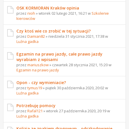
OSK KORMORAN Kraków opinia
przez
nioh
» wtorek 02 lutego 2021, 16:21 w
Szkolenie
kierowców
Czy ktoś wie co zrobić w tej sytuacji?
przez
Damian82
» niedziela 31 stycznia 2021, 17:38 w
Luźna gadka
Egzamin na prawo jazdy, całe prawo jazdy
wyrabiam z wpisami
przez
mariuszkow
» czwartek 28 stycznia 2021, 15:20 w
Egzamin na prawo jazdy
Opon - czy wymieniacie?
przez
tymus19
» piątek 30 października 2020, 20:02 w
Luźna gadka
Potrzebuję pomocy
przez
Rafal121
» wtorek 27 października 2020, 20:19 w
Luźna gadka
Kolizja ze znakiem drogowym - odszkodowanie