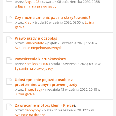
przez
Angela98
» czwartek 08 października 2020, 20:58
w
Egzamin na prawo jazdy
Czy można zmienić pas na skrzyżowaniu?
przez
Xieq
» środa 30 września 2020, 08:55 w
Luźna
gadka
Prawo jazdy a oczopląs
przez
FallenPotato
» piątek 25 września 2020, 16:58 w
Szkolenie niepełnosprawnych
Powtórzenie kierunkowskazu
przez
Kamileczek100
» środa 16 września 2020, 09:08 w
Egzamin na prawo jazdy
Udostępnienie pojazdu osobie z
przeterminowanym prawem jazdy
przez
ShagyBagy
» niedziela 13 września 2020, 20:18 w
Luźna gadka
Zawracanie motocyklem - Kielce
przez
dannyboy
» piątek 11 września 2020, 12:12 w
Sytuacje na drodze