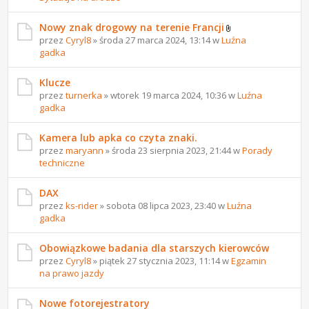
Nowy znak drogowy na terenie Francji
przez
Cyryl8
» środa 27 marca 2024, 13:14 w
Luźna
gadka
Klucze
przez
turnerka
» wtorek 19 marca 2024, 10:36 w
Luźna
gadka
Kamera lub apka co czyta znaki.
przez
maryann
» środa 23 sierpnia 2023, 21:44 w
Porady
techniczne
DAX
przez
ks-rider
» sobota 08 lipca 2023, 23:40 w
Luźna
gadka
Obowiązkowe badania dla starszych kierowców
przez
Cyryl8
» piątek 27 stycznia 2023, 11:14 w
Egzamin
na prawo jazdy
Nowe fotorejestratory