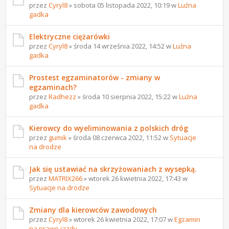
przez
Cyryl8
» sobota 05 listopada 2022, 10:19 w
Luźna
gadka
Elektryczne ciężarówki
przez
Cyryl8
» środa 14 września 2022, 14:52 w
Luźna
gadka
Prostest egzaminatorów - zmiany w
egzaminach?
przez
Radhezz
» środa 10 sierpnia 2022, 15:22 w
Luźna
gadka
Kierowcy do wyeliminowania z polskich dróg
przez
gumik
» środa 08 czerwca 2022, 11:52 w
Sytuacje
na drodze
Jak się ustawiać na skrzyżowaniach z wysepką.
przez
MATRIX266
» wtorek 26 kwietnia 2022, 17:43 w
Sytuacje na drodze
Zmiany dla kierowców zawodowych
przez
Cyryl8
» wtorek 26 kwietnia 2022, 17:07 w
Egzamin
na prawo jazdy