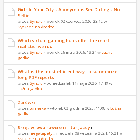
Girls In Your City - Anonymous Sex Dating - No
Selfie
przez
Syncro
» wtorek 02 czerwca 2026, 23:12 w
Sytuacje na drodze
Which virtual gaming hubs offer the most
realistic live roul
przez
Syncro
» wtorek 26 maja 2026, 13:24 w
Luźna
gadka
What is the most efficient way to summarize
long PDF reports
przez
Syncro
» poniedziałek 11 maja 2026, 17:49 w
Luźna gadka
Żarówki
przez
turnerka
» wtorek 02 grudnia 2025, 11:08 w
Luźna
gadka
Skręt w lewo rowerem - tor jazdy
przez
megatapety
» niedziela 08 września 2024, 15:21 w
Sytuacje na drodze