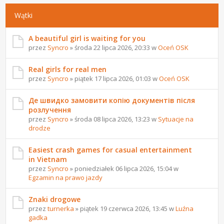
Wątki
A beautiful girl is waiting for you
przez
Syncro
» środa 22 lipca 2026, 20:33 w
Oceń OSK
Real girls for real men
przez
Syncro
» piątek 17 lipca 2026, 01:03 w
Oceń OSK
Де швидко замовити копію документів після
розлучення
przez
Syncro
» środa 08 lipca 2026, 13:23 w
Sytuacje na
drodze
Easiest crash games for casual entertainment
in Vietnam
przez
Syncro
» poniedziałek 06 lipca 2026, 15:04 w
Egzamin na prawo jazdy
Znaki drogowe
przez
turnerka
» piątek 19 czerwca 2026, 13:45 w
Luźna
gadka