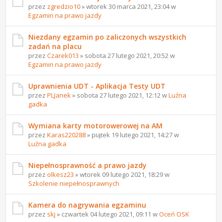
przez
zgredzio10
» wtorek 30 marca 2021, 23:04 w
Egzamin na prawo jazdy
Niezdany egzamin po zaliczonych wszystkich
zadań na placu
przez
Czarek013
» sobota 27 lutego 2021, 20:52 w
Egzamin na prawo jazdy
Uprawnienia UDT - Aplikacja Testy UDT
przez
PLJanek
» sobota 27 lutego 2021, 12:12 w
Luźna
gadka
Wymiana karty motorowerowej na AM
przez
Karas220288
» piątek 19 lutego 2021, 14:27 w
Luźna gadka
Niepełnosprawność a prawo jazdy
przez
olkesz23
» wtorek 09 lutego 2021, 18:29 w
Szkolenie niepełnosprawnych
Kamera do nagrywania egzaminu
przez
skj
» czwartek 04 lutego 2021, 09:11 w
Oceń OSK