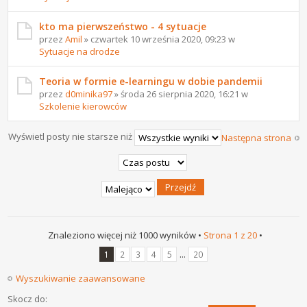
kto ma pierwszeństwo - 4 sytuacje
przez
Amil
» czwartek 10 września 2020, 09:23 w
Sytuacje na drodze
Teoria w formie e-learningu w dobie pandemii
przez
d0minika97
» środa 26 sierpnia 2020, 16:21 w
Szkolenie kierowców
Wyświetl posty nie starsze niż
Następna strona
Znaleziono więcej niż 1000 wyników •
Strona
1
z
20
•
...
1
2
3
4
5
20
Wyszukiwanie zaawansowane
Skocz do: