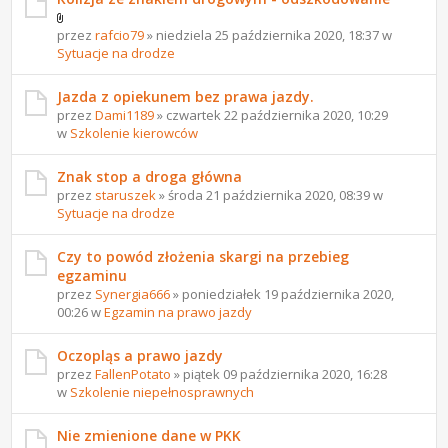
przez
rafcio79
» niedziela 25 października 2020, 18:37 w
Sytuacje na drodze
Jazda z opiekunem bez prawa jazdy.
przez
Dami1189
» czwartek 22 października 2020, 10:29
w
Szkolenie kierowców
Znak stop a droga główna
przez
staruszek
» środa 21 października 2020, 08:39 w
Sytuacje na drodze
Czy to powód złożenia skargi na przebieg
egzaminu
przez
Synergia666
» poniedziałek 19 października 2020,
00:26 w
Egzamin na prawo jazdy
Oczopląs a prawo jazdy
przez
FallenPotato
» piątek 09 października 2020, 16:28
w
Szkolenie niepełnosprawnych
Nie zmienione dane w PKK