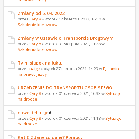
Zmiany od 6. 04. 2022
przez
Cyryl8
» wtorek 12 kwietnia 2022, 16:50 w
Szkolenie kierowców
Zmiany w Ustawie o Transporcie Drogowym
przez
Cyryl8
» wtorek 31 sierpnia 2021, 11:28 w
Szkolenie kierowców
Tylni słupek na łuku.
przez
naige
» piątek 27 sierpnia 2021, 14:29 w
Egzamin
na prawo jazdy
URZĄDZENIE DO TRANSPORTU OSOBISTEGO
przez
Cyryl8
» wtorek 01 czerwca 2021, 16:33 w
Sytuacje
na drodze
nowe definicje
przez
Cyryl8
» wtorek 01 czerwca 2021, 11:18 w
Sytuacje
na drodze
Kat C Zdane co dalej? Pomocy