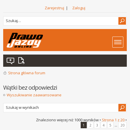
Zarejestruj
|
Zaloguj
Strona główna forum
Wątki bez odpowiedzi
Wyszukiwanie zaawansowane
Znaleziono więcej niż 1000 wyników •
Strona
1
z
20
•
...
1
2
3
4
5
20