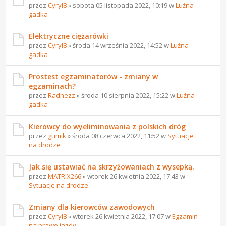
przez
Cyryl8
» sobota 05 listopada 2022, 10:19 w
Luźna
gadka
Elektryczne ciężarówki
przez
Cyryl8
» środa 14 września 2022, 14:52 w
Luźna
gadka
Prostest egzaminatorów - zmiany w
egzaminach?
przez
Radhezz
» środa 10 sierpnia 2022, 15:22 w
Luźna
gadka
Kierowcy do wyeliminowania z polskich dróg
przez
gumik
» środa 08 czerwca 2022, 11:52 w
Sytuacje
na drodze
Jak się ustawiać na skrzyżowaniach z wysepką.
przez
MATRIX266
» wtorek 26 kwietnia 2022, 17:43 w
Sytuacje na drodze
Zmiany dla kierowców zawodowych
przez
Cyryl8
» wtorek 26 kwietnia 2022, 17:07 w
Egzamin
na prawo jazdy