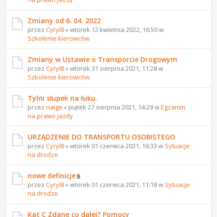
Zmiany od 6. 04. 2022
przez
Cyryl8
» wtorek 12 kwietnia 2022, 16:50 w
Szkolenie kierowców
Zmiany w Ustawie o Transporcie Drogowym
przez
Cyryl8
» wtorek 31 sierpnia 2021, 11:28 w
Szkolenie kierowców
Tylni słupek na łuku.
przez
naige
» piątek 27 sierpnia 2021, 14:29 w
Egzamin
na prawo jazdy
URZĄDZENIE DO TRANSPORTU OSOBISTEGO
przez
Cyryl8
» wtorek 01 czerwca 2021, 16:33 w
Sytuacje
na drodze
nowe definicje
przez
Cyryl8
» wtorek 01 czerwca 2021, 11:18 w
Sytuacje
na drodze
Kat C Zdane co dalej? Pomocy