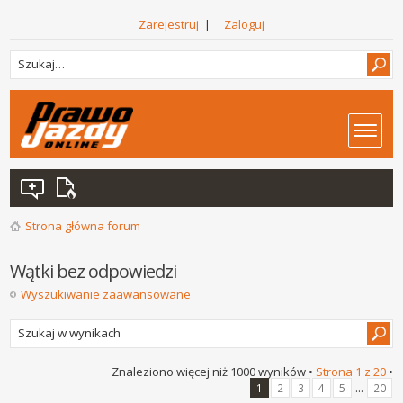
Zarejestruj
|
Zaloguj
Strona główna forum
Wątki bez odpowiedzi
Wyszukiwanie zaawansowane
Znaleziono więcej niż 1000 wyników •
Strona
1
z
20
•
...
1
2
3
4
5
20