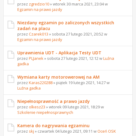
przez
zgredzio10
» wtorek 30 marca 2021, 23:04 w
Egzamin na prawo jazdy
Niezdany egzamin po zaliczonych wszystkich
zadań na placu
przez
Czarek013
» sobota 27 lutego 2021, 20:52 w
Egzamin na prawo jazdy
Uprawnienia UDT - Aplikacja Testy UDT
przez
PLJanek
» sobota 27 lutego 2021, 12:12 w
Luźna
gadka
Wymiana karty motorowerowej na AM
przez
Karas220288
» piątek 19 lutego 2021, 14:27 w
Luźna gadka
Niepełnosprawność a prawo jazdy
przez
olkesz23
» wtorek 09 lutego 2021, 18:29 w
Szkolenie niepełnosprawnych
Kamera do nagrywania egzaminu
przez
skj
» czwartek 04 lutego 2021, 09:11 w
Oceń OSK