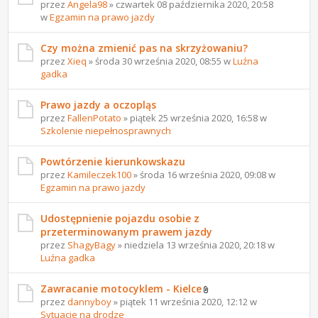
przez
Angela98
» czwartek 08 października 2020, 20:58
w
Egzamin na prawo jazdy
Czy można zmienić pas na skrzyżowaniu?
przez
Xieq
» środa 30 września 2020, 08:55 w
Luźna
gadka
Prawo jazdy a oczopląs
przez
FallenPotato
» piątek 25 września 2020, 16:58 w
Szkolenie niepełnosprawnych
Powtórzenie kierunkowskazu
przez
Kamileczek100
» środa 16 września 2020, 09:08 w
Egzamin na prawo jazdy
Udostępnienie pojazdu osobie z
przeterminowanym prawem jazdy
przez
ShagyBagy
» niedziela 13 września 2020, 20:18 w
Luźna gadka
Zawracanie motocyklem - Kielce
przez
dannyboy
» piątek 11 września 2020, 12:12 w
Sytuacje na drodze