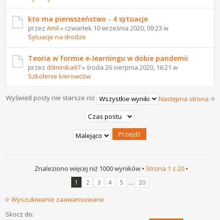
kto ma pierwszeństwo - 4 sytuacje
przez
Amil
» czwartek 10 września 2020, 09:23 w
Sytuacje na drodze
Teoria w formie e-learningu w dobie pandemii
przez
d0minika97
» środa 26 sierpnia 2020, 16:21 w
Szkolenie kierowców
Wyświetl posty nie starsze niż
Następna strona
Znaleziono więcej niż 1000 wyników •
Strona
1
z
20
•
...
1
2
3
4
5
20
Wyszukiwanie zaawansowane
Skocz do: