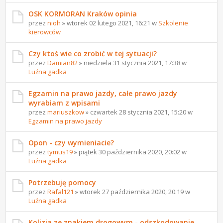
OSK KORMORAN Kraków opinia
przez
nioh
» wtorek 02 lutego 2021, 16:21 w
Szkolenie
kierowców
Czy ktoś wie co zrobić w tej sytuacji?
przez
Damian82
» niedziela 31 stycznia 2021, 17:38 w
Luźna gadka
Egzamin na prawo jazdy, całe prawo jazdy
wyrabiam z wpisami
przez
mariuszkow
» czwartek 28 stycznia 2021, 15:20 w
Egzamin na prawo jazdy
Opon - czy wymieniacie?
przez
tymus19
» piątek 30 października 2020, 20:02 w
Luźna gadka
Potrzebuję pomocy
przez
Rafal121
» wtorek 27 października 2020, 20:19 w
Luźna gadka
Kolizja ze znakiem drogowym - odszkodowanie