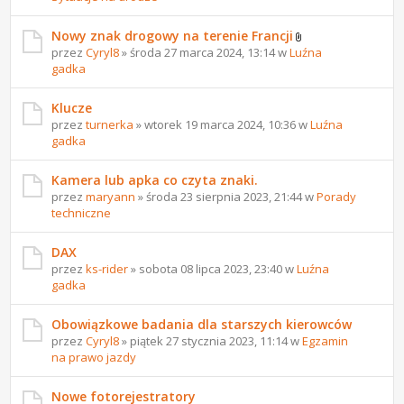
Nowy znak drogowy na terenie Francji
przez
Cyryl8
» środa 27 marca 2024, 13:14 w
Luźna
gadka
Klucze
przez
turnerka
» wtorek 19 marca 2024, 10:36 w
Luźna
gadka
Kamera lub apka co czyta znaki.
przez
maryann
» środa 23 sierpnia 2023, 21:44 w
Porady
techniczne
DAX
przez
ks-rider
» sobota 08 lipca 2023, 23:40 w
Luźna
gadka
Obowiązkowe badania dla starszych kierowców
przez
Cyryl8
» piątek 27 stycznia 2023, 11:14 w
Egzamin
na prawo jazdy
Nowe fotorejestratory