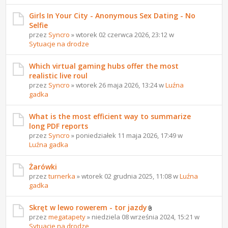
Girls In Your City - Anonymous Sex Dating - No
Selfie
przez
Syncro
» wtorek 02 czerwca 2026, 23:12 w
Sytuacje na drodze
Which virtual gaming hubs offer the most
realistic live roul
przez
Syncro
» wtorek 26 maja 2026, 13:24 w
Luźna
gadka
What is the most efficient way to summarize
long PDF reports
przez
Syncro
» poniedziałek 11 maja 2026, 17:49 w
Luźna gadka
Żarówki
przez
turnerka
» wtorek 02 grudnia 2025, 11:08 w
Luźna
gadka
Skręt w lewo rowerem - tor jazdy
przez
megatapety
» niedziela 08 września 2024, 15:21 w
Sytuacje na drodze