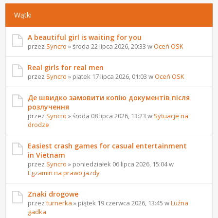
Wątki
A beautiful girl is waiting for you
przez
Syncro
» środa 22 lipca 2026, 20:33 w
Oceń OSK
Real girls for real men
przez
Syncro
» piątek 17 lipca 2026, 01:03 w
Oceń OSK
Де швидко замовити копію документів після
розлучення
przez
Syncro
» środa 08 lipca 2026, 13:23 w
Sytuacje na
drodze
Easiest crash games for casual entertainment
in Vietnam
przez
Syncro
» poniedziałek 06 lipca 2026, 15:04 w
Egzamin na prawo jazdy
Znaki drogowe
przez
turnerka
» piątek 19 czerwca 2026, 13:45 w
Luźna
gadka