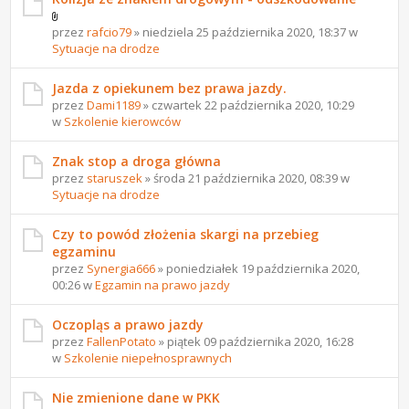
przez
rafcio79
» niedziela 25 października 2020, 18:37 w
Sytuacje na drodze
Jazda z opiekunem bez prawa jazdy.
przez
Dami1189
» czwartek 22 października 2020, 10:29
w
Szkolenie kierowców
Znak stop a droga główna
przez
staruszek
» środa 21 października 2020, 08:39 w
Sytuacje na drodze
Czy to powód złożenia skargi na przebieg
egzaminu
przez
Synergia666
» poniedziałek 19 października 2020,
00:26 w
Egzamin na prawo jazdy
Oczopląs a prawo jazdy
przez
FallenPotato
» piątek 09 października 2020, 16:28
w
Szkolenie niepełnosprawnych
Nie zmienione dane w PKK