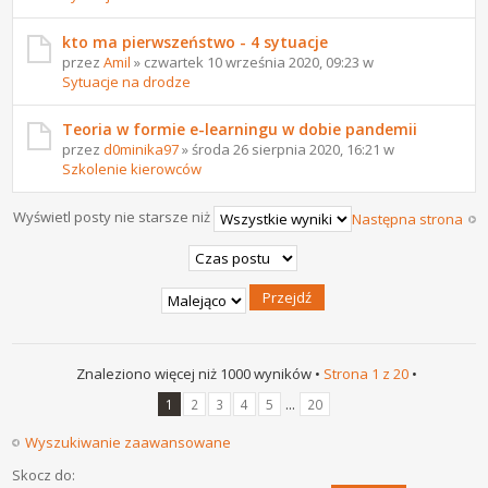
kto ma pierwszeństwo - 4 sytuacje
przez
Amil
» czwartek 10 września 2020, 09:23 w
Sytuacje na drodze
Teoria w formie e-learningu w dobie pandemii
przez
d0minika97
» środa 26 sierpnia 2020, 16:21 w
Szkolenie kierowców
Wyświetl posty nie starsze niż
Następna strona
Znaleziono więcej niż 1000 wyników •
Strona
1
z
20
•
...
1
2
3
4
5
20
Wyszukiwanie zaawansowane
Skocz do: