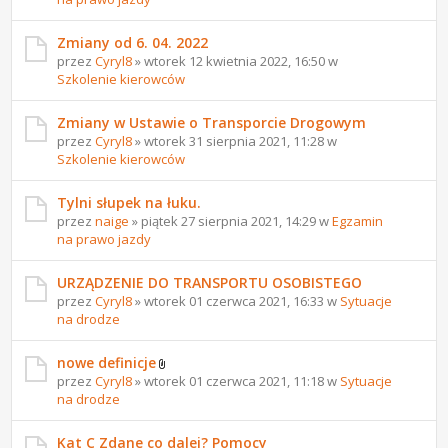
Zmiany od 6. 04. 2022
przez
Cyryl8
» wtorek 12 kwietnia 2022, 16:50 w
Szkolenie kierowców
Zmiany w Ustawie o Transporcie Drogowym
przez
Cyryl8
» wtorek 31 sierpnia 2021, 11:28 w
Szkolenie kierowców
Tylni słupek na łuku.
przez
naige
» piątek 27 sierpnia 2021, 14:29 w
Egzamin
na prawo jazdy
URZĄDZENIE DO TRANSPORTU OSOBISTEGO
przez
Cyryl8
» wtorek 01 czerwca 2021, 16:33 w
Sytuacje
na drodze
nowe definicje
przez
Cyryl8
» wtorek 01 czerwca 2021, 11:18 w
Sytuacje
na drodze
Kat C Zdane co dalej? Pomocy