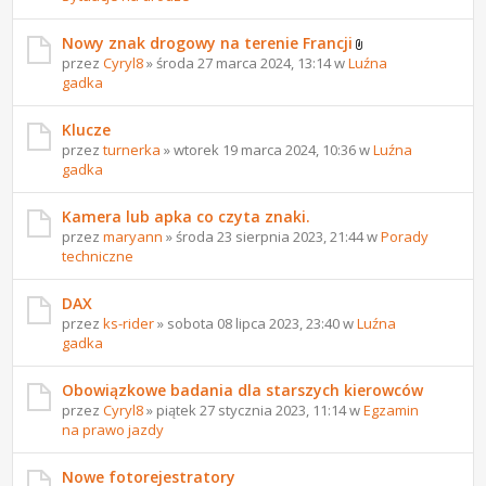
Nowy znak drogowy na terenie Francji
przez
Cyryl8
» środa 27 marca 2024, 13:14 w
Luźna
gadka
Klucze
przez
turnerka
» wtorek 19 marca 2024, 10:36 w
Luźna
gadka
Kamera lub apka co czyta znaki.
przez
maryann
» środa 23 sierpnia 2023, 21:44 w
Porady
techniczne
DAX
przez
ks-rider
» sobota 08 lipca 2023, 23:40 w
Luźna
gadka
Obowiązkowe badania dla starszych kierowców
przez
Cyryl8
» piątek 27 stycznia 2023, 11:14 w
Egzamin
na prawo jazdy
Nowe fotorejestratory