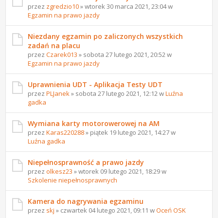
przez
zgredzio10
» wtorek 30 marca 2021, 23:04 w
Egzamin na prawo jazdy
Niezdany egzamin po zaliczonych wszystkich
zadań na placu
przez
Czarek013
» sobota 27 lutego 2021, 20:52 w
Egzamin na prawo jazdy
Uprawnienia UDT - Aplikacja Testy UDT
przez
PLJanek
» sobota 27 lutego 2021, 12:12 w
Luźna
gadka
Wymiana karty motorowerowej na AM
przez
Karas220288
» piątek 19 lutego 2021, 14:27 w
Luźna gadka
Niepełnosprawność a prawo jazdy
przez
olkesz23
» wtorek 09 lutego 2021, 18:29 w
Szkolenie niepełnosprawnych
Kamera do nagrywania egzaminu
przez
skj
» czwartek 04 lutego 2021, 09:11 w
Oceń OSK