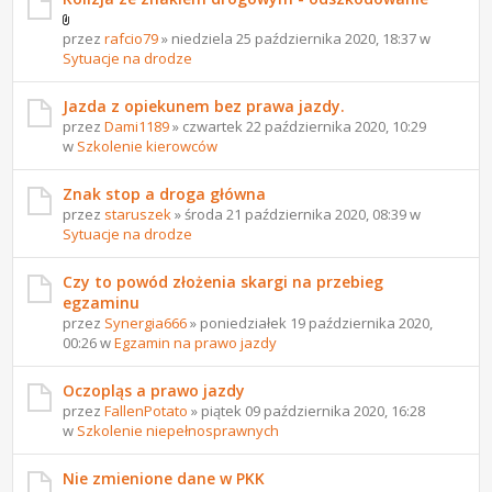
przez
rafcio79
» niedziela 25 października 2020, 18:37 w
Sytuacje na drodze
Jazda z opiekunem bez prawa jazdy.
przez
Dami1189
» czwartek 22 października 2020, 10:29
w
Szkolenie kierowców
Znak stop a droga główna
przez
staruszek
» środa 21 października 2020, 08:39 w
Sytuacje na drodze
Czy to powód złożenia skargi na przebieg
egzaminu
przez
Synergia666
» poniedziałek 19 października 2020,
00:26 w
Egzamin na prawo jazdy
Oczopląs a prawo jazdy
przez
FallenPotato
» piątek 09 października 2020, 16:28
w
Szkolenie niepełnosprawnych
Nie zmienione dane w PKK