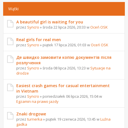
Wątki
A beautiful girl is waiting for you
przez
Syncro
» środa 22 lipca 2026, 20:33 w
Oceń OSK
Real girls for real men
przez
Syncro
» piątek 17 lipca 2026, 01:03 w
Oceń OSK
Де швидко замовити копію документів після
розлучення
przez
Syncro
» środa 08 lipca 2026, 13:23 w
Sytuacje na
drodze
Easiest crash games for casual entertainment
in Vietnam
przez
Syncro
» poniedziałek 06 lipca 2026, 15:04 w
Egzamin na prawo jazdy
Znaki drogowe
przez
turnerka
» piątek 19 czerwca 2026, 13:45 w
Luźna
gadka