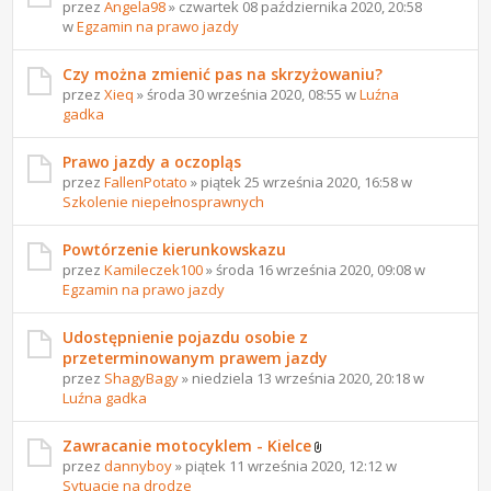
przez
Angela98
» czwartek 08 października 2020, 20:58
w
Egzamin na prawo jazdy
Czy można zmienić pas na skrzyżowaniu?
przez
Xieq
» środa 30 września 2020, 08:55 w
Luźna
gadka
Prawo jazdy a oczopląs
przez
FallenPotato
» piątek 25 września 2020, 16:58 w
Szkolenie niepełnosprawnych
Powtórzenie kierunkowskazu
przez
Kamileczek100
» środa 16 września 2020, 09:08 w
Egzamin na prawo jazdy
Udostępnienie pojazdu osobie z
przeterminowanym prawem jazdy
przez
ShagyBagy
» niedziela 13 września 2020, 20:18 w
Luźna gadka
Zawracanie motocyklem - Kielce
przez
dannyboy
» piątek 11 września 2020, 12:12 w
Sytuacje na drodze