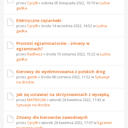
przez
Cyryl8
» sobota 05 listopada 2022, 10:19 w
Luźna
gadka
Elektryczne ciężarówki
przez
Cyryl8
» środa 14 września 2022, 14:52 w
Luźna
gadka
Prostest egzaminatorów - zmiany w
egzaminach?
przez
Radhezz
» środa 10 sierpnia 2022, 15:22 w
Luźna
gadka
Kierowcy do wyeliminowania z polskich dróg
przez
gumik
» środa 08 czerwca 2022, 11:52 w
Sytuacje
na drodze
Jak się ustawiać na skrzyżowaniach z wysepką.
przez
MATRIX266
» wtorek 26 kwietnia 2022, 17:43 w
Sytuacje na drodze
Zmiany dla kierowców zawodowych
przez
Cyryl8
» wtorek 26 kwietnia 2022, 17:07 w
Egzamin
na prawo jazdy