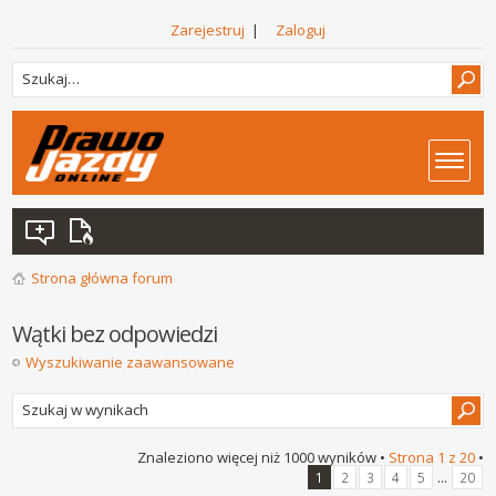
Zarejestruj
|
Zaloguj
Strona główna forum
Wątki bez odpowiedzi
Wyszukiwanie zaawansowane
Znaleziono więcej niż 1000 wyników •
Strona
1
z
20
•
...
1
2
3
4
5
20