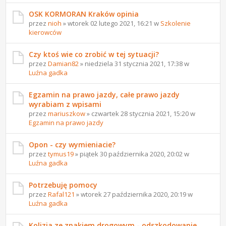
OSK KORMORAN Kraków opinia
przez
nioh
» wtorek 02 lutego 2021, 16:21 w
Szkolenie
kierowców
Czy ktoś wie co zrobić w tej sytuacji?
przez
Damian82
» niedziela 31 stycznia 2021, 17:38 w
Luźna gadka
Egzamin na prawo jazdy, całe prawo jazdy
wyrabiam z wpisami
przez
mariuszkow
» czwartek 28 stycznia 2021, 15:20 w
Egzamin na prawo jazdy
Opon - czy wymieniacie?
przez
tymus19
» piątek 30 października 2020, 20:02 w
Luźna gadka
Potrzebuję pomocy
przez
Rafal121
» wtorek 27 października 2020, 20:19 w
Luźna gadka
Kolizja ze znakiem drogowym - odszkodowanie