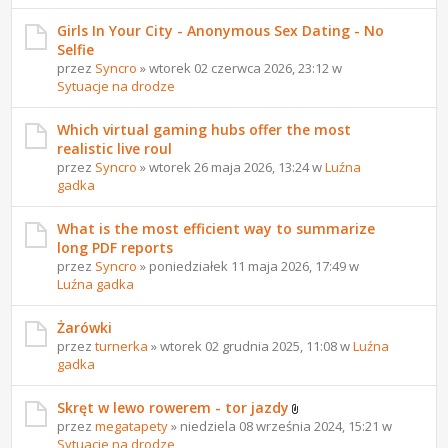
Girls In Your City - Anonymous Sex Dating - No
Selfie
przez
Syncro
» wtorek 02 czerwca 2026, 23:12 w
Sytuacje na drodze
Which virtual gaming hubs offer the most
realistic live roul
przez
Syncro
» wtorek 26 maja 2026, 13:24 w
Luźna
gadka
What is the most efficient way to summarize
long PDF reports
przez
Syncro
» poniedziałek 11 maja 2026, 17:49 w
Luźna gadka
Żarówki
przez
turnerka
» wtorek 02 grudnia 2025, 11:08 w
Luźna
gadka
Skręt w lewo rowerem - tor jazdy
przez
megatapety
» niedziela 08 września 2024, 15:21 w
Sytuacje na drodze