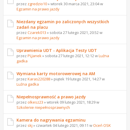
przez
zgredzio10
» wtorek 30 marca 2021, 23:04 w
Egzamin na prawo jazdy
Niezdany egzamin po zaliczonych wszystkich
zadań na placu
przez
Czarek013
» sobota 27 lutego 2021, 20:52 w
Egzamin na prawo jazdy
Uprawnienia UDT - Aplikacja Testy UDT
przez
PLJanek
» sobota 27 lutego 2021, 12:12 w
Luźna
gadka
Wymiana karty motorowerowej na AM
przez
Karas220288
» piątek 19 lutego 2021, 14:27 w
Luźna gadka
Niepełnosprawność a prawo jazdy
przez
olkesz23
» wtorek 09 lutego 2021, 18:29 w
Szkolenie niepełnosprawnych
Kamera do nagrywania egzaminu
przez
skj
» czwartek 04 lutego 2021, 09:11 w
Oceń OSK