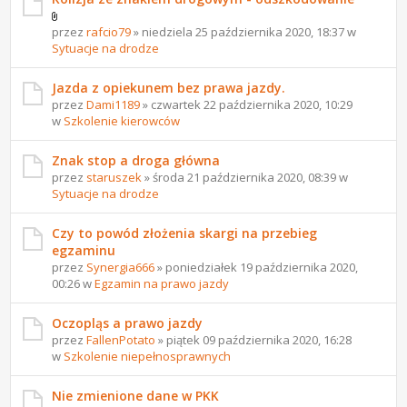
przez
rafcio79
» niedziela 25 października 2020, 18:37 w
Sytuacje na drodze
Jazda z opiekunem bez prawa jazdy.
przez
Dami1189
» czwartek 22 października 2020, 10:29
w
Szkolenie kierowców
Znak stop a droga główna
przez
staruszek
» środa 21 października 2020, 08:39 w
Sytuacje na drodze
Czy to powód złożenia skargi na przebieg
egzaminu
przez
Synergia666
» poniedziałek 19 października 2020,
00:26 w
Egzamin na prawo jazdy
Oczopląs a prawo jazdy
przez
FallenPotato
» piątek 09 października 2020, 16:28
w
Szkolenie niepełnosprawnych
Nie zmienione dane w PKK