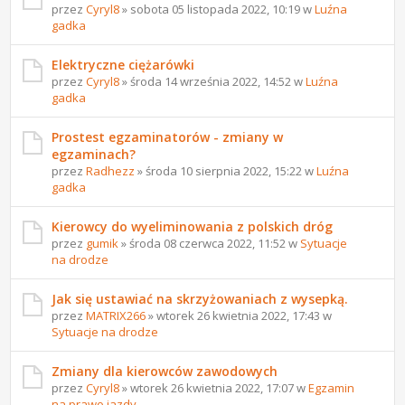
przez
Cyryl8
» sobota 05 listopada 2022, 10:19 w
Luźna
gadka
Elektryczne ciężarówki
przez
Cyryl8
» środa 14 września 2022, 14:52 w
Luźna
gadka
Prostest egzaminatorów - zmiany w
egzaminach?
przez
Radhezz
» środa 10 sierpnia 2022, 15:22 w
Luźna
gadka
Kierowcy do wyeliminowania z polskich dróg
przez
gumik
» środa 08 czerwca 2022, 11:52 w
Sytuacje
na drodze
Jak się ustawiać na skrzyżowaniach z wysepką.
przez
MATRIX266
» wtorek 26 kwietnia 2022, 17:43 w
Sytuacje na drodze
Zmiany dla kierowców zawodowych
przez
Cyryl8
» wtorek 26 kwietnia 2022, 17:07 w
Egzamin
na prawo jazdy