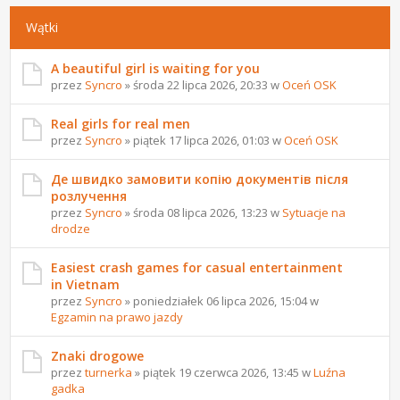
Wątki
A beautiful girl is waiting for you
przez
Syncro
» środa 22 lipca 2026, 20:33 w
Oceń OSK
Real girls for real men
przez
Syncro
» piątek 17 lipca 2026, 01:03 w
Oceń OSK
Де швидко замовити копію документів після
розлучення
przez
Syncro
» środa 08 lipca 2026, 13:23 w
Sytuacje na
drodze
Easiest crash games for casual entertainment
in Vietnam
przez
Syncro
» poniedziałek 06 lipca 2026, 15:04 w
Egzamin na prawo jazdy
Znaki drogowe
przez
turnerka
» piątek 19 czerwca 2026, 13:45 w
Luźna
gadka