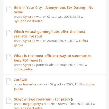
Girls In Your City - Anonymous Sex Dating - No
Selfie
przez
Syncro
» wtorek 02 czerwca 2026, 23:12 w
Sytuacje na drodze
Which virtual gaming hubs offer the most
realistic live roul
przez
Syncro
» wtorek 26 maja 2026, 13:24 w
Luźna
gadka
What is the most efficient way to summarize
long PDF reports
przez
Syncro
» poniedziałek 11 maja 2026, 17:49 w
Luźna gadka
Żarówki
przez
turnerka
» wtorek 02 grudnia 2025, 11:08 w
Luźna
gadka
Skręt w lewo rowerem - tor jazdy
przez
megatapety
» niedziela 08 września 2024, 15:21 w
Sytuacje na drodze