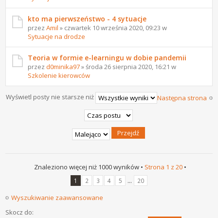
kto ma pierwszeństwo - 4 sytuacje
przez
Amil
» czwartek 10 września 2020, 09:23 w
Sytuacje na drodze
Teoria w formie e-learningu w dobie pandemii
przez
d0minika97
» środa 26 sierpnia 2020, 16:21 w
Szkolenie kierowców
Wyświetl posty nie starsze niż
Następna strona
Znaleziono więcej niż 1000 wyników •
Strona
1
z
20
•
...
1
2
3
4
5
20
Wyszukiwanie zaawansowane
Skocz do: