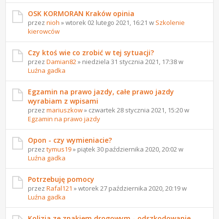
OSK KORMORAN Kraków opinia
przez
nioh
» wtorek 02 lutego 2021, 16:21 w
Szkolenie
kierowców
Czy ktoś wie co zrobić w tej sytuacji?
przez
Damian82
» niedziela 31 stycznia 2021, 17:38 w
Luźna gadka
Egzamin na prawo jazdy, całe prawo jazdy
wyrabiam z wpisami
przez
mariuszkow
» czwartek 28 stycznia 2021, 15:20 w
Egzamin na prawo jazdy
Opon - czy wymieniacie?
przez
tymus19
» piątek 30 października 2020, 20:02 w
Luźna gadka
Potrzebuję pomocy
przez
Rafal121
» wtorek 27 października 2020, 20:19 w
Luźna gadka
Kolizja ze znakiem drogowym - odszkodowanie