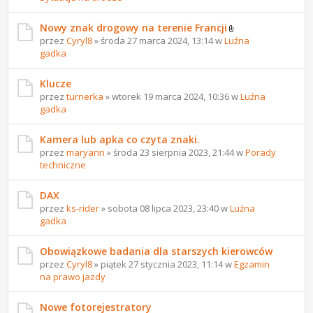
Nowy znak drogowy na terenie Francji
przez
Cyryl8
» środa 27 marca 2024, 13:14 w
Luźna
gadka
Klucze
przez
turnerka
» wtorek 19 marca 2024, 10:36 w
Luźna
gadka
Kamera lub apka co czyta znaki.
przez
maryann
» środa 23 sierpnia 2023, 21:44 w
Porady
techniczne
DAX
przez
ks-rider
» sobota 08 lipca 2023, 23:40 w
Luźna
gadka
Obowiązkowe badania dla starszych kierowców
przez
Cyryl8
» piątek 27 stycznia 2023, 11:14 w
Egzamin
na prawo jazdy
Nowe fotorejestratory