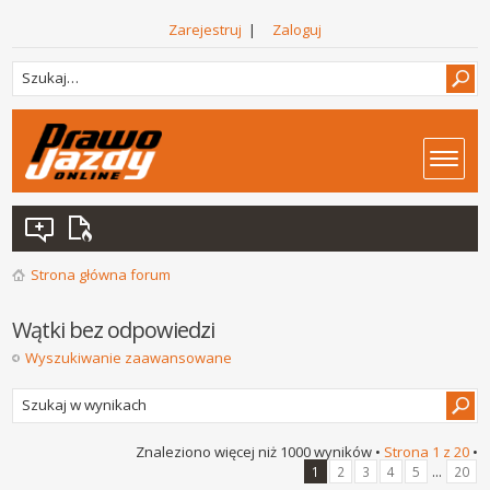
Zarejestruj
|
Zaloguj
Strona główna forum
Wątki bez odpowiedzi
Wyszukiwanie zaawansowane
Znaleziono więcej niż 1000 wyników •
Strona
1
z
20
•
...
1
2
3
4
5
20