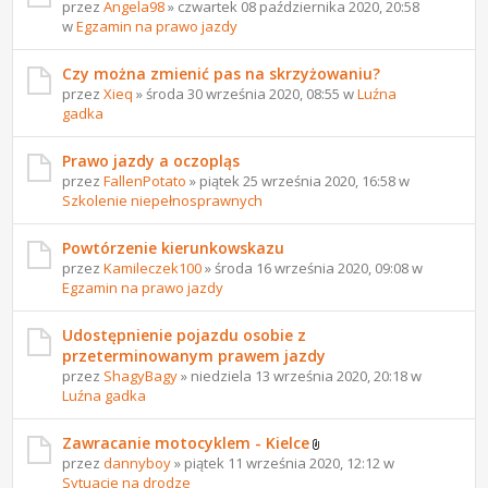
przez
Angela98
» czwartek 08 października 2020, 20:58
w
Egzamin na prawo jazdy
Czy można zmienić pas na skrzyżowaniu?
przez
Xieq
» środa 30 września 2020, 08:55 w
Luźna
gadka
Prawo jazdy a oczopląs
przez
FallenPotato
» piątek 25 września 2020, 16:58 w
Szkolenie niepełnosprawnych
Powtórzenie kierunkowskazu
przez
Kamileczek100
» środa 16 września 2020, 09:08 w
Egzamin na prawo jazdy
Udostępnienie pojazdu osobie z
przeterminowanym prawem jazdy
przez
ShagyBagy
» niedziela 13 września 2020, 20:18 w
Luźna gadka
Zawracanie motocyklem - Kielce
przez
dannyboy
» piątek 11 września 2020, 12:12 w
Sytuacje na drodze