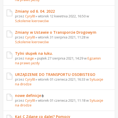
Zmiany od 6. 04. 2022
przez
Cyryl8
» wtorek 12 kwietnia 2022, 16:50 w
Szkolenie kierowców
Zmiany w Ustawie o Transporcie Drogowym
przez
Cyryl8
» wtorek 31 sierpnia 2021, 11:28 w
Szkolenie kierowców
Tylni słupek na łuku.
przez
naige
» piątek 27 sierpnia 2021, 14:29 w
Egzamin
na prawo jazdy
URZĄDZENIE DO TRANSPORTU OSOBISTEGO
przez
Cyryl8
» wtorek 01 czerwca 2021, 16:33 w
Sytuacje
na drodze
nowe definicje
przez
Cyryl8
» wtorek 01 czerwca 2021, 11:18 w
Sytuacje
na drodze
Kat C Zdane co dalej? Pomocy