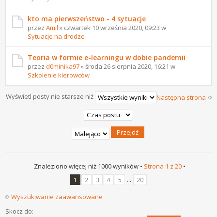
kto ma pierwszeństwo - 4 sytuacje
przez
Amil
» czwartek 10 września 2020, 09:23 w
Sytuacje na drodze
Teoria w formie e-learningu w dobie pandemii
przez
d0minika97
» środa 26 sierpnia 2020, 16:21 w
Szkolenie kierowców
Wyświetl posty nie starsze niż
Następna strona
Znaleziono więcej niż 1000 wyników •
Strona
1
z
20
•
...
1
2
3
4
5
20
Wyszukiwanie zaawansowane
Skocz do: