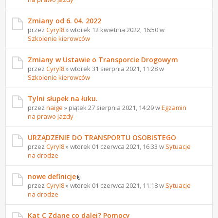
Zmiany od 6. 04. 2022
przez
Cyryl8
» wtorek 12 kwietnia 2022, 16:50 w
Szkolenie kierowców
Zmiany w Ustawie o Transporcie Drogowym
przez
Cyryl8
» wtorek 31 sierpnia 2021, 11:28 w
Szkolenie kierowców
Tylni słupek na łuku.
przez
naige
» piątek 27 sierpnia 2021, 14:29 w
Egzamin
na prawo jazdy
URZĄDZENIE DO TRANSPORTU OSOBISTEGO
przez
Cyryl8
» wtorek 01 czerwca 2021, 16:33 w
Sytuacje
na drodze
nowe definicje
przez
Cyryl8
» wtorek 01 czerwca 2021, 11:18 w
Sytuacje
na drodze
Kat C Zdane co dalej? Pomocy