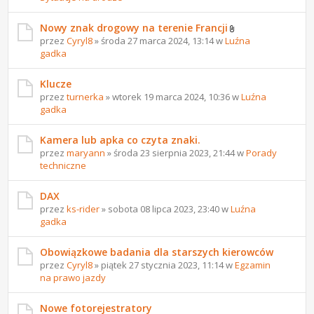
Nowy znak drogowy na terenie Francji
przez
Cyryl8
» środa 27 marca 2024, 13:14 w
Luźna
gadka
Klucze
przez
turnerka
» wtorek 19 marca 2024, 10:36 w
Luźna
gadka
Kamera lub apka co czyta znaki.
przez
maryann
» środa 23 sierpnia 2023, 21:44 w
Porady
techniczne
DAX
przez
ks-rider
» sobota 08 lipca 2023, 23:40 w
Luźna
gadka
Obowiązkowe badania dla starszych kierowców
przez
Cyryl8
» piątek 27 stycznia 2023, 11:14 w
Egzamin
na prawo jazdy
Nowe fotorejestratory