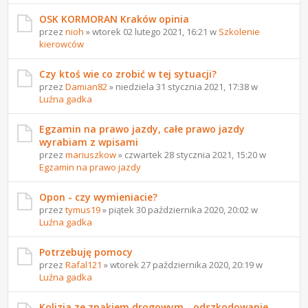
OSK KORMORAN Kraków opinia
przez
nioh
» wtorek 02 lutego 2021, 16:21 w
Szkolenie
kierowców
Czy ktoś wie co zrobić w tej sytuacji?
przez
Damian82
» niedziela 31 stycznia 2021, 17:38 w
Luźna gadka
Egzamin na prawo jazdy, całe prawo jazdy
wyrabiam z wpisami
przez
mariuszkow
» czwartek 28 stycznia 2021, 15:20 w
Egzamin na prawo jazdy
Opon - czy wymieniacie?
przez
tymus19
» piątek 30 października 2020, 20:02 w
Luźna gadka
Potrzebuję pomocy
przez
Rafal121
» wtorek 27 października 2020, 20:19 w
Luźna gadka
Kolizja ze znakiem drogowym - odszkodowanie