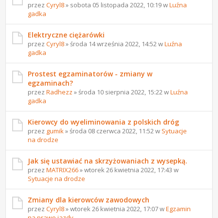
przez
Cyryl8
» sobota 05 listopada 2022, 10:19 w
Luźna
gadka
Elektryczne ciężarówki
przez
Cyryl8
» środa 14 września 2022, 14:52 w
Luźna
gadka
Prostest egzaminatorów - zmiany w
egzaminach?
przez
Radhezz
» środa 10 sierpnia 2022, 15:22 w
Luźna
gadka
Kierowcy do wyeliminowania z polskich dróg
przez
gumik
» środa 08 czerwca 2022, 11:52 w
Sytuacje
na drodze
Jak się ustawiać na skrzyżowaniach z wysepką.
przez
MATRIX266
» wtorek 26 kwietnia 2022, 17:43 w
Sytuacje na drodze
Zmiany dla kierowców zawodowych
przez
Cyryl8
» wtorek 26 kwietnia 2022, 17:07 w
Egzamin
na prawo jazdy