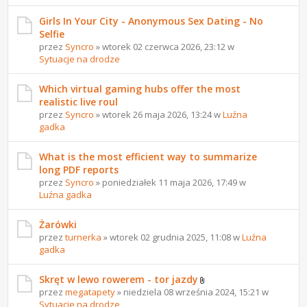
Girls In Your City - Anonymous Sex Dating - No
Selfie
przez
Syncro
» wtorek 02 czerwca 2026, 23:12 w
Sytuacje na drodze
Which virtual gaming hubs offer the most
realistic live roul
przez
Syncro
» wtorek 26 maja 2026, 13:24 w
Luźna
gadka
What is the most efficient way to summarize
long PDF reports
przez
Syncro
» poniedziałek 11 maja 2026, 17:49 w
Luźna gadka
Żarówki
przez
turnerka
» wtorek 02 grudnia 2025, 11:08 w
Luźna
gadka
Skręt w lewo rowerem - tor jazdy
przez
megatapety
» niedziela 08 września 2024, 15:21 w
Sytuacje na drodze