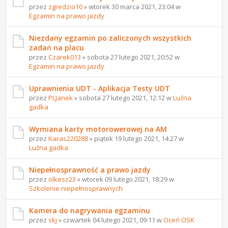
przez
zgredzio10
» wtorek 30 marca 2021, 23:04 w
Egzamin na prawo jazdy
Niezdany egzamin po zaliczonych wszystkich
zadań na placu
przez
Czarek013
» sobota 27 lutego 2021, 20:52 w
Egzamin na prawo jazdy
Uprawnienia UDT - Aplikacja Testy UDT
przez
PLJanek
» sobota 27 lutego 2021, 12:12 w
Luźna
gadka
Wymiana karty motorowerowej na AM
przez
Karas220288
» piątek 19 lutego 2021, 14:27 w
Luźna gadka
Niepełnosprawność a prawo jazdy
przez
olkesz23
» wtorek 09 lutego 2021, 18:29 w
Szkolenie niepełnosprawnych
Kamera do nagrywania egzaminu
przez
skj
» czwartek 04 lutego 2021, 09:11 w
Oceń OSK