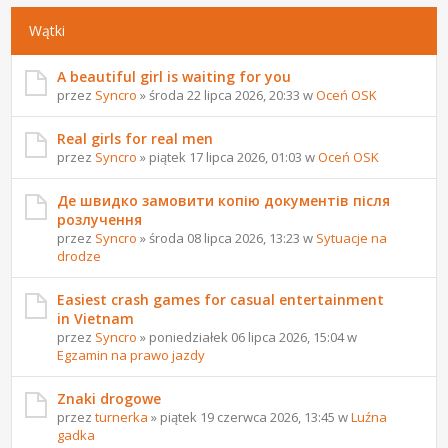
Wątki
A beautiful girl is waiting for you
przez
Syncro
» środa 22 lipca 2026, 20:33 w
Oceń OSK
Real girls for real men
przez
Syncro
» piątek 17 lipca 2026, 01:03 w
Oceń OSK
Де швидко замовити копію документів після
розлучення
przez
Syncro
» środa 08 lipca 2026, 13:23 w
Sytuacje na
drodze
Easiest crash games for casual entertainment
in Vietnam
przez
Syncro
» poniedziałek 06 lipca 2026, 15:04 w
Egzamin na prawo jazdy
Znaki drogowe
przez
turnerka
» piątek 19 czerwca 2026, 13:45 w
Luźna
gadka