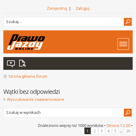
Zarejestruj
|
Zaloguj
Strona główna forum
Wątki bez odpowiedzi
Wyszukiwanie zaawansowane
Znaleziono więcej niż 1000 wyników •
Strona
1
z
20
•
...
1
2
3
4
5
20