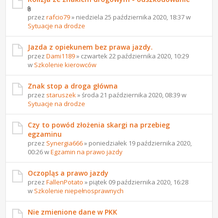
przez
rafcio79
» niedziela 25 października 2020, 18:37 w
Sytuacje na drodze
Jazda z opiekunem bez prawa jazdy.
przez
Dami1189
» czwartek 22 października 2020, 10:29
w
Szkolenie kierowców
Znak stop a droga główna
przez
staruszek
» środa 21 października 2020, 08:39 w
Sytuacje na drodze
Czy to powód złożenia skargi na przebieg
egzaminu
przez
Synergia666
» poniedziałek 19 października 2020,
00:26 w
Egzamin na prawo jazdy
Oczopląs a prawo jazdy
przez
FallenPotato
» piątek 09 października 2020, 16:28
w
Szkolenie niepełnosprawnych
Nie zmienione dane w PKK