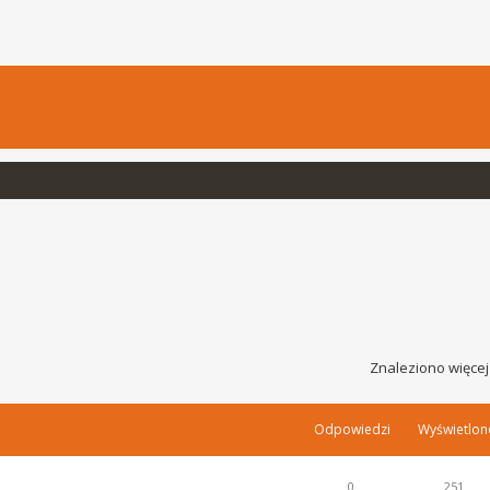
Znaleziono więcej
Odpowiedzi
Wyświetlon
0
251