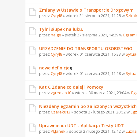
Zmiany w Ustawie o Transporcie Drogowym
przez
Cyryl8
» wtorek 31 sierpnia 2021, 11:28 w
Szkol
Tylni słupek na łuku.
przez
naige
» piątek 27 sierpnia 2021, 14:29 w
Egzami
URZĄDZENIE DO TRANSPORTU OSOBISTEGO
przez
Cyryl8
» wtorek 01 czerwca 2021, 16:33 w
Sytua
nowe definicje
przez
Cyryl8
» wtorek 01 czerwca 2021, 11:18 w
Sytua
Kat C Zdane co dalej? Pomocy
przez
zgredzio10
» wtorek 30 marca 2021, 23:04 w
Eg
Niezdany egzamin po zaliczonych wszystkich
przez
Czarek013
» sobota 27 lutego 2021, 20:52 w
Egz
Uprawnienia UDT - Aplikacja Testy UDT
przez
PLJanek
» sobota 27 lutego 2021, 12:12 w
Luźna