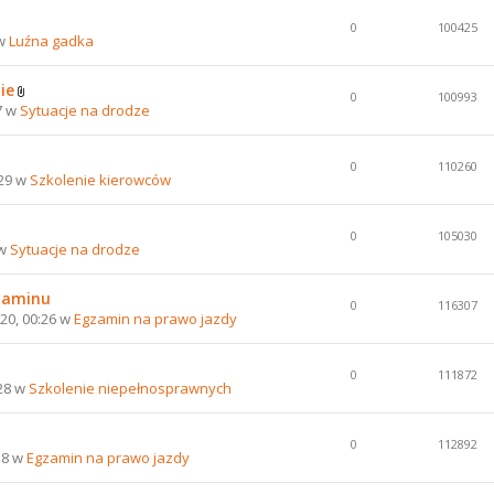
0
100425
 w
Luźna gadka
ie
0
100993
7 w
Sytuacje na drodze
0
110260
:29 w
Szkolenie kierowców
0
105030
 w
Sytuacje na drodze
gzaminu
0
116307
20, 00:26 w
Egzamin na prawo jazdy
0
111872
:28 w
Szkolenie niepełnosprawnych
0
112892
58 w
Egzamin na prawo jazdy