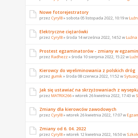
Nowe fotorejestratory
przez
Cyryl8
» sobota 05 listopada 2022, 10:19 w
Luźn
Elektryczne ciężarówki
przez
Cyryl8
» środa 14 września 2022, 14:52 w
Luźna
Prostest egzaminatorów - zmiany w egzami
przez
Radhezz
» środa 10 sierpnia 2022, 15:22 w
Luź
Kierowcy do wyeliminowania z polskich dróg
przez
gumik
» środa 08 czerwca 2022, 11:52 w
Sytuac
Jak się ustawiać na skrzyżowaniach z wysepk
przez
MATRIX266
» wtorek 26 kwietnia 2022, 17:43 w
S
Zmiany dla kierowców zawodowych
przez
Cyryl8
» wtorek 26 kwietnia 2022, 17:07 w
Egzam
Zmiany od 6. 04. 2022
przez
Cyryl8
» wtorek 12 kwietnia 2022, 16:50 w
Szkol