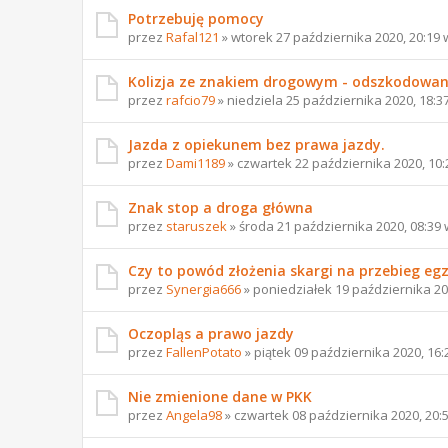
Potrzebuję pomocy
przez
Rafal121
» wtorek 27 października 2020, 20:19
Kolizja ze znakiem drogowym - odszkodowan
przez
rafcio79
» niedziela 25 października 2020, 18:3
Jazda z opiekunem bez prawa jazdy.
przez
Dami1189
» czwartek 22 października 2020, 10
Znak stop a droga główna
przez
staruszek
» środa 21 października 2020, 08:39
Czy to powód złożenia skargi na przebieg e
przez
Synergia666
» poniedziałek 19 października 20
Oczopląs a prawo jazdy
przez
FallenPotato
» piątek 09 października 2020, 16
Nie zmienione dane w PKK
przez
Angela98
» czwartek 08 października 2020, 20: