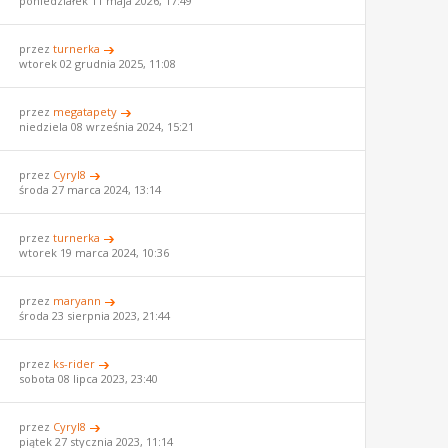
poniedziałek 11 maja 2026, 17:49
przez
turnerka
wtorek 02 grudnia 2025, 11:08
przez
megatapety
niedziela 08 września 2024, 15:21
przez
Cyryl8
środa 27 marca 2024, 13:14
przez
turnerka
wtorek 19 marca 2024, 10:36
przez
maryann
środa 23 sierpnia 2023, 21:44
przez
ks-rider
sobota 08 lipca 2023, 23:40
przez
Cyryl8
piątek 27 stycznia 2023, 11:14