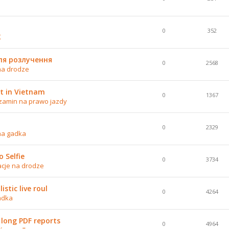
0
352
K
ля розлучення
0
2568
na drodze
t in Vietnam
0
1367
zamin na prawo jazdy
0
2329
na gadka
 Selfie
0
3734
acje na drodze
stic live roul
0
4264
adka
 long PDF reports
0
4964