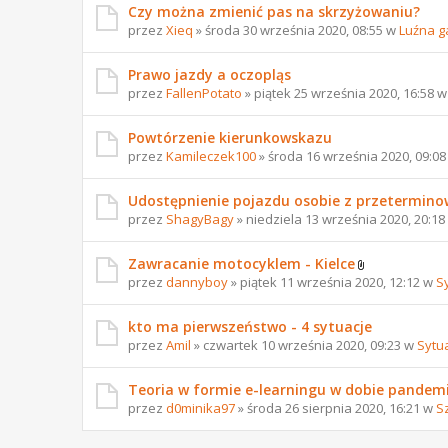
Czy można zmienić pas na skrzyżowaniu?
przez
Xieq
» środa 30 września 2020, 08:55 w
Luźna g
Prawo jazdy a oczopląs
przez
FallenPotato
» piątek 25 września 2020, 16:58 
Powtórzenie kierunkowskazu
przez
Kamileczek100
» środa 16 września 2020, 09:0
Udostępnienie pojazdu osobie z przetermi
przez
ShagyBagy
» niedziela 13 września 2020, 20:1
Zawracanie motocyklem - Kielce
przez
dannyboy
» piątek 11 września 2020, 12:12 w
S
kto ma pierwszeństwo - 4 sytuacje
przez
Amil
» czwartek 10 września 2020, 09:23 w
Sytu
Teoria w formie e-learningu w dobie pandemi
przez
d0minika97
» środa 26 sierpnia 2020, 16:21 w
S