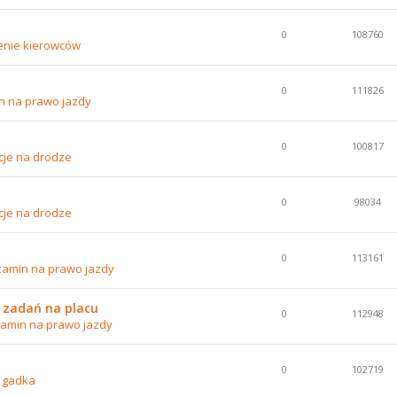
0
108760
enie kierowców
0
111826
n na prawo jazdy
0
100817
cje na drodze
0
98034
cje na drodze
0
113161
zamin na prawo jazdy
 zadań na placu
0
112948
amin na prawo jazdy
0
102719
 gadka