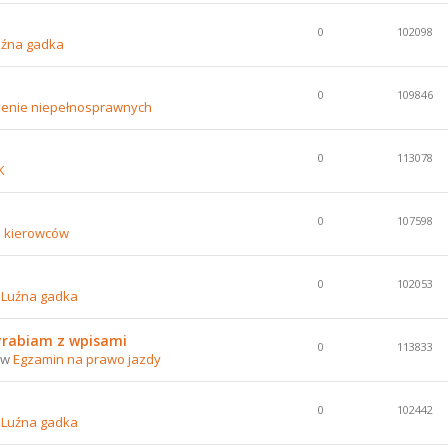
0
102098
uźna gadka
0
109846
lenie niepełnosprawnych
0
113078
K
0
107598
e kierowców
0
102053
w
Luźna gadka
yrabiam z wpisami
0
113833
0 w
Egzamin na prawo jazdy
0
102442
w
Luźna gadka