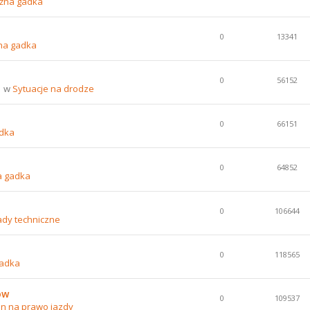
źna gadka
0
13341
na gadka
0
56152
1 w
Sytuacje na drodze
0
66151
dka
0
64852
a gadka
0
106644
ady techniczne
0
118565
gadka
ów
0
109537
n na prawo jazdy