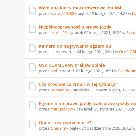
Wymiana karty motorowerowej na AM
przez
Karas220288
» piątek 19 lutego 2021, 14:27 w
L
Niepełnosprawność a prawo jazdy
przez
olkesz23
» wtorek 09 lutego 2021, 18:29 w
Szko
Kamera do nagrywania egzaminu
przez
skj
» czwartek 04 lutego 2021, 09:11 w
Oceń OS
OSK KORMORAN Kraków opinia
przez
nioh
» wtorek 02 lutego 2021, 16:21 w
Szkoleni
Czy ktoś wie co zrobić w tej sytuacji?
przez
Damian82
» niedziela 31 stycznia 2021, 17:38 
Egzamin na prawo jazdy, całe prawo jazdy w
przez
mariuszkow
» czwartek 28 stycznia 2021, 15:2
Opon - czy wymieniacie?
przez
tymus19
» piątek 30 października 2020, 20:02 