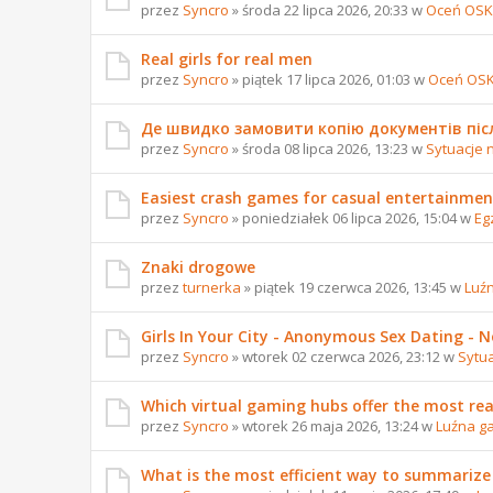
przez
Syncro
» środa 22 lipca 2026, 20:33 w
Oceń OSK
Real girls for real men
przez
Syncro
» piątek 17 lipca 2026, 01:03 w
Oceń OS
Де швидко замовити копію документів піс
przez
Syncro
» środa 08 lipca 2026, 13:23 w
Sytuacje 
Easiest crash games for casual entertainmen
przez
Syncro
» poniedziałek 06 lipca 2026, 15:04 w
Eg
Znaki drogowe
przez
turnerka
» piątek 19 czerwca 2026, 13:45 w
Luź
Girls In Your City - Anonymous Sex Dating - No
przez
Syncro
» wtorek 02 czerwca 2026, 23:12 w
Sytu
Which virtual gaming hubs offer the most reali
przez
Syncro
» wtorek 26 maja 2026, 13:24 w
Luźna g
What is the most efficient way to summarize