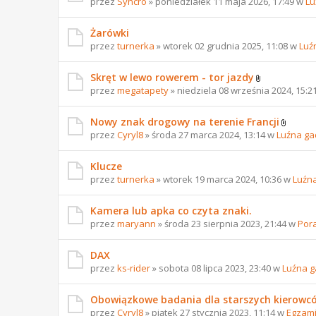
przez
Syncro
» poniedziałek 11 maja 2026, 17:49 w
Lu
Żarówki
przez
turnerka
» wtorek 02 grudnia 2025, 11:08 w
Luź
Skręt w lewo rowerem - tor jazdy
przez
megatapety
» niedziela 08 września 2024, 15:2
Nowy znak drogowy na terenie Francji
przez
Cyryl8
» środa 27 marca 2024, 13:14 w
Luźna ga
Klucze
przez
turnerka
» wtorek 19 marca 2024, 10:36 w
Luźn
Kamera lub apka co czyta znaki.
przez
maryann
» środa 23 sierpnia 2023, 21:44 w
Por
DAX
przez
ks-rider
» sobota 08 lipca 2023, 23:40 w
Luźna 
Obowiązkowe badania dla starszych kierowc
przez
Cyryl8
» piątek 27 stycznia 2023, 11:14 w
Egzami