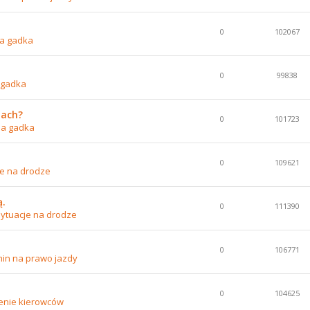
0
102067
a gadka
0
99838
 gadka
nach?
0
101723
na gadka
0
109621
je na drodze
ą.
0
111390
ytuacje na drodze
0
106771
in na prawo jazdy
0
104625
enie kierowców