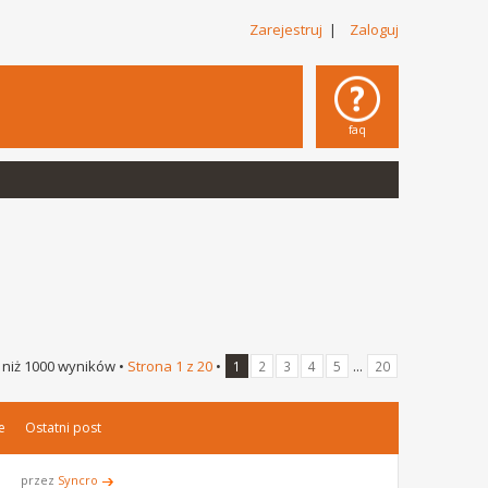
Zarejestruj
|
Zaloguj
faq
 niż 1000 wyników •
Strona
1
z
20
•
...
1
2
3
4
5
20
e
Ostatni post
przez
Syncro