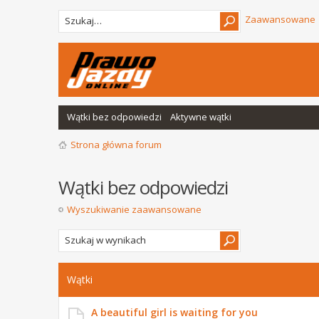
Zaawansowane
Wątki bez odpowiedzi
Aktywne wątki
Strona główna forum
Wątki bez odpowiedzi
Wyszukiwanie zaawansowane
Wątki
A beautiful girl is waiting for you