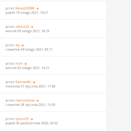
przez
Karas220288
piątek 19 lutego 2021, 14:27
przez
olkesz23
wtorek 09 lutego 2021, 18:29
przez
skj
czwartek 04 lutego 2021, 09:11
przez
nioh
wtorek 02 lutego 2021, 16:21
przez
Damian82
niedziela 31 stycznia 2021, 17:38
przez
mariuszkow
czwartek 28 stycznia 2021, 15:20
przez
tymus19
piątek 30 października 2020, 20:02