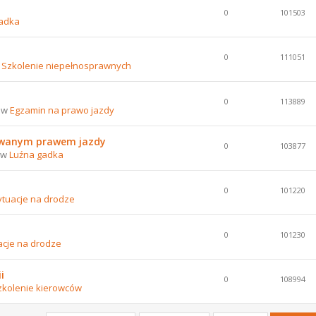
0
101503
adka
0
111051
w
Szkolenie niepełnosprawnych
0
113889
8 w
Egzamin na prawo jazdy
nowanym prawem jazdy
0
103877
8 w
Luźna gadka
0
101220
ytuacje na drodze
0
101230
acje na drodze
i
0
108994
zkolenie kierowców