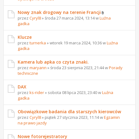
Nowy znak drogowy na terenie Francji
przez
Cyryl8
» środa 27 marca 2024, 13:14 w
Luźna
gadka
Klucze
przez
turnerka
» wtorek 19 marca 2024, 10:36 w
Luźna
gadka
Kamera lub apka co czyta znaki.
przez
maryann
» środa 23 sierpnia 2023, 21:44 w
Porady
techniczne
DAX
przez
ks-rider
» sobota 08 lipca 2023, 23:40 w
Luźna
gadka
Obowiązkowe badania dla starszych kierowców
przez
Cyryl8
» piątek 27 stycznia 2023, 11:14 w
Egzamin
na prawo jazdy
Nowe fotorejestratory