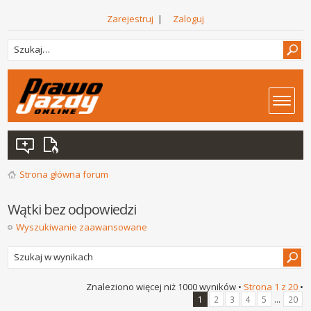
Zarejestruj
|
Zaloguj
Strona główna forum
Wątki bez odpowiedzi
Wyszukiwanie zaawansowane
Znaleziono więcej niż 1000 wyników •
Strona
1
z
20
•
...
1
2
3
4
5
20