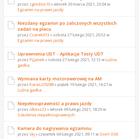
przez
zgredzio10
» wtorek 30 marca 2021, 23:04 w
Egzamin na prawo jazdy
Niezdany egzamin po zaliczonych wszystkich
zadań na placu
przez
Czarek013
» sobota 27 lutego 2021, 20:52 w
Egzamin na prawo jazdy
Uprawnienia UDT - Aplikacja Testy UDT
przez
PLJanek
» sobota 27 lutego 2021, 12:12 w
Luźna
gadka
Wymiana karty motorowerowej na AM
przez
Karas220288
» piątek 19 lutego 2021, 14:27 w
Luźna gadka
Niepełnosprawność a prawo jazdy
przez
olkesz23
» wtorek 09 lutego 2021, 18:29 w
Szkolenie niepełnosprawnych
Kamera do nagrywania egzaminu
przez
skj
» czwartek 04 lutego 2021, 09:11 w
Oceń OSK