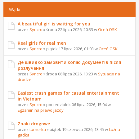
Wątki
A beautiful girl is waiting for you
przez
Syncro
» środa 22 lipca 2026, 20:33 w
Oceń OSK
Real girls for real men
przez
Syncro
» piątek 17 lipca 2026, 01:03 w
Oceń OSK
Де швидко замовити копію документів після
розлучення
przez
Syncro
» środa 08 lipca 2026, 13:23 w
Sytuacje na
drodze
Easiest crash games for casual entertainment
in Vietnam
przez
Syncro
» poniedziałek 06 lipca 2026, 15:04 w
Egzamin na prawo jazdy
Znaki drogowe
przez
turnerka
» piątek 19 czerwca 2026, 13:45 w
Luźna
gadka