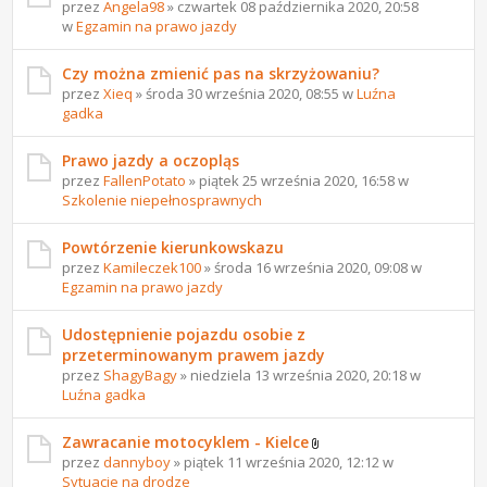
przez
Angela98
» czwartek 08 października 2020, 20:58
w
Egzamin na prawo jazdy
Czy można zmienić pas na skrzyżowaniu?
przez
Xieq
» środa 30 września 2020, 08:55 w
Luźna
gadka
Prawo jazdy a oczopląs
przez
FallenPotato
» piątek 25 września 2020, 16:58 w
Szkolenie niepełnosprawnych
Powtórzenie kierunkowskazu
przez
Kamileczek100
» środa 16 września 2020, 09:08 w
Egzamin na prawo jazdy
Udostępnienie pojazdu osobie z
przeterminowanym prawem jazdy
przez
ShagyBagy
» niedziela 13 września 2020, 20:18 w
Luźna gadka
Zawracanie motocyklem - Kielce
przez
dannyboy
» piątek 11 września 2020, 12:12 w
Sytuacje na drodze