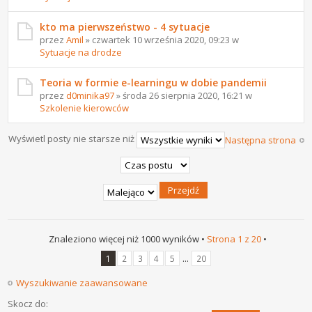
kto ma pierwszeństwo - 4 sytuacje
przez
Amil
» czwartek 10 września 2020, 09:23 w
Sytuacje na drodze
Teoria w formie e-learningu w dobie pandemii
przez
d0minika97
» środa 26 sierpnia 2020, 16:21 w
Szkolenie kierowców
Wyświetl posty nie starsze niż
Następna strona
Znaleziono więcej niż 1000 wyników •
Strona
1
z
20
•
...
1
2
3
4
5
20
Wyszukiwanie zaawansowane
Skocz do: