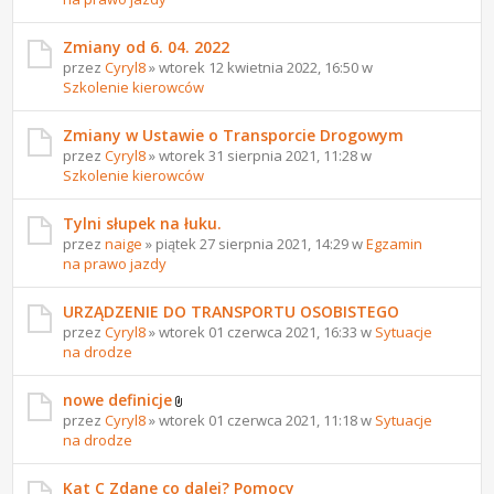
Zmiany od 6. 04. 2022
przez
Cyryl8
» wtorek 12 kwietnia 2022, 16:50 w
Szkolenie kierowców
Zmiany w Ustawie o Transporcie Drogowym
przez
Cyryl8
» wtorek 31 sierpnia 2021, 11:28 w
Szkolenie kierowców
Tylni słupek na łuku.
przez
naige
» piątek 27 sierpnia 2021, 14:29 w
Egzamin
na prawo jazdy
URZĄDZENIE DO TRANSPORTU OSOBISTEGO
przez
Cyryl8
» wtorek 01 czerwca 2021, 16:33 w
Sytuacje
na drodze
nowe definicje
przez
Cyryl8
» wtorek 01 czerwca 2021, 11:18 w
Sytuacje
na drodze
Kat C Zdane co dalej? Pomocy