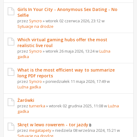
Girls In Your City - Anonymous Sex Dating - No
Selfie
przez
Syncro
» wtorek 02 czerwca 2026, 23:12 w
Sytuacje na drodze
Which virtual gaming hubs offer the most
realistic live roul
przez
Syncro
» wtorek 26 maja 2026, 13:24 w
Luźna
gadka
What is the most efficient way to summarize
long PDF reports
przez
Syncro
» poniedziałek 11 maja 2026, 17:49 w
Luźna gadka
Żarówki
przez
turnerka
» wtorek 02 grudnia 2025, 11:08 w
Luźna
gadka
Skręt w lewo rowerem - tor jazdy
przez
megatapety
» niedziela 08 września 2024, 15:21 w
Sytuacje na drodze