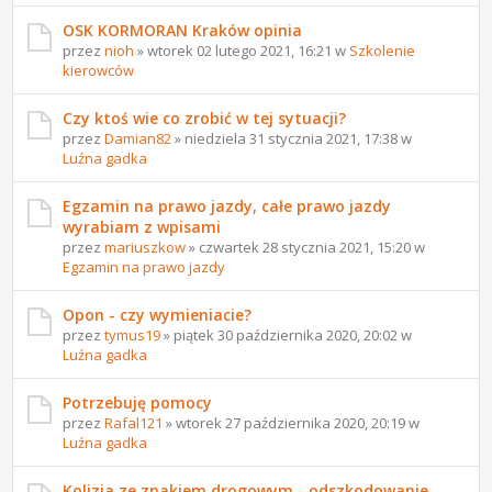
OSK KORMORAN Kraków opinia
przez
nioh
» wtorek 02 lutego 2021, 16:21 w
Szkolenie
kierowców
Czy ktoś wie co zrobić w tej sytuacji?
przez
Damian82
» niedziela 31 stycznia 2021, 17:38 w
Luźna gadka
Egzamin na prawo jazdy, całe prawo jazdy
wyrabiam z wpisami
przez
mariuszkow
» czwartek 28 stycznia 2021, 15:20 w
Egzamin na prawo jazdy
Opon - czy wymieniacie?
przez
tymus19
» piątek 30 października 2020, 20:02 w
Luźna gadka
Potrzebuję pomocy
przez
Rafal121
» wtorek 27 października 2020, 20:19 w
Luźna gadka
Kolizja ze znakiem drogowym - odszkodowanie