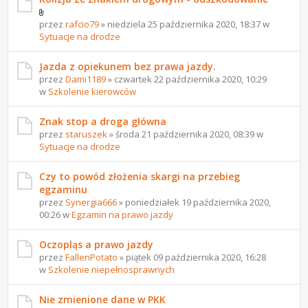
przez
rafcio79
» niedziela 25 października 2020, 18:37 w
Sytuacje na drodze
Jazda z opiekunem bez prawa jazdy.
przez
Dami1189
» czwartek 22 października 2020, 10:29
w
Szkolenie kierowców
Znak stop a droga główna
przez
staruszek
» środa 21 października 2020, 08:39 w
Sytuacje na drodze
Czy to powód złożenia skargi na przebieg
egzaminu
przez
Synergia666
» poniedziałek 19 października 2020,
00:26 w
Egzamin na prawo jazdy
Oczopląs a prawo jazdy
przez
FallenPotato
» piątek 09 października 2020, 16:28
w
Szkolenie niepełnosprawnych
Nie zmienione dane w PKK