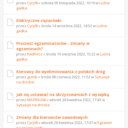
przez
Cyryl8
» sobota 05 listopada 2022, 10:19 w
Luźna
gadka
Elektryczne ciężarówki
przez
Cyryl8
» środa 14 września 2022, 14:52 w
Luźna
gadka
Prostest egzaminatorów - zmiany w
egzaminach?
przez
Radhezz
» środa 10 sierpnia 2022, 15:22 w
Luźna
gadka
Kierowcy do wyeliminowania z polskich dróg
przez
gumik
» środa 08 czerwca 2022, 11:52 w
Sytuacje
na drodze
Jak się ustawiać na skrzyżowaniach z wysepką.
przez
MATRIX266
» wtorek 26 kwietnia 2022, 17:43 w
Sytuacje na drodze
Zmiany dla kierowców zawodowych
przez
Cyryl8
» wtorek 26 kwietnia 2022, 17:07 w
Egzamin
na prawo jazdy