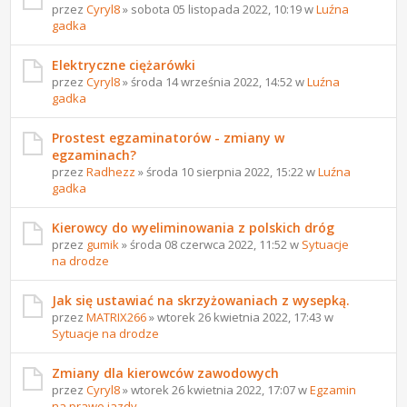
przez
Cyryl8
» sobota 05 listopada 2022, 10:19 w
Luźna
gadka
Elektryczne ciężarówki
przez
Cyryl8
» środa 14 września 2022, 14:52 w
Luźna
gadka
Prostest egzaminatorów - zmiany w
egzaminach?
przez
Radhezz
» środa 10 sierpnia 2022, 15:22 w
Luźna
gadka
Kierowcy do wyeliminowania z polskich dróg
przez
gumik
» środa 08 czerwca 2022, 11:52 w
Sytuacje
na drodze
Jak się ustawiać na skrzyżowaniach z wysepką.
przez
MATRIX266
» wtorek 26 kwietnia 2022, 17:43 w
Sytuacje na drodze
Zmiany dla kierowców zawodowych
przez
Cyryl8
» wtorek 26 kwietnia 2022, 17:07 w
Egzamin
na prawo jazdy