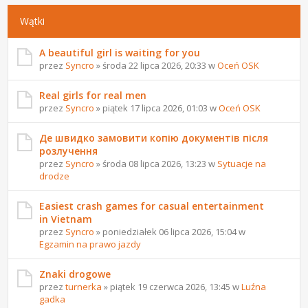
Wątki
A beautiful girl is waiting for you
przez
Syncro
» środa 22 lipca 2026, 20:33 w
Oceń OSK
Real girls for real men
przez
Syncro
» piątek 17 lipca 2026, 01:03 w
Oceń OSK
Де швидко замовити копію документів після
розлучення
przez
Syncro
» środa 08 lipca 2026, 13:23 w
Sytuacje na
drodze
Easiest crash games for casual entertainment
in Vietnam
przez
Syncro
» poniedziałek 06 lipca 2026, 15:04 w
Egzamin na prawo jazdy
Znaki drogowe
przez
turnerka
» piątek 19 czerwca 2026, 13:45 w
Luźna
gadka