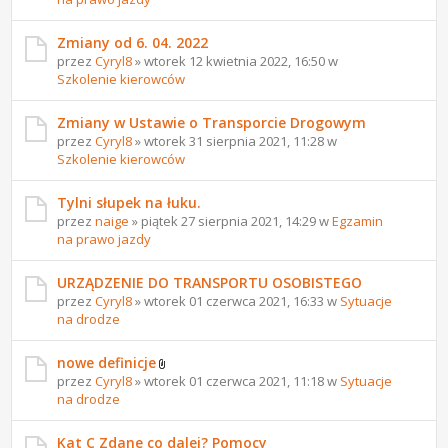
Zmiany od 6. 04. 2022
przez
Cyryl8
» wtorek 12 kwietnia 2022, 16:50 w
Szkolenie kierowców
Zmiany w Ustawie o Transporcie Drogowym
przez
Cyryl8
» wtorek 31 sierpnia 2021, 11:28 w
Szkolenie kierowców
Tylni słupek na łuku.
przez
naige
» piątek 27 sierpnia 2021, 14:29 w
Egzamin
na prawo jazdy
URZĄDZENIE DO TRANSPORTU OSOBISTEGO
przez
Cyryl8
» wtorek 01 czerwca 2021, 16:33 w
Sytuacje
na drodze
nowe definicje
przez
Cyryl8
» wtorek 01 czerwca 2021, 11:18 w
Sytuacje
na drodze
Kat C Zdane co dalej? Pomocy