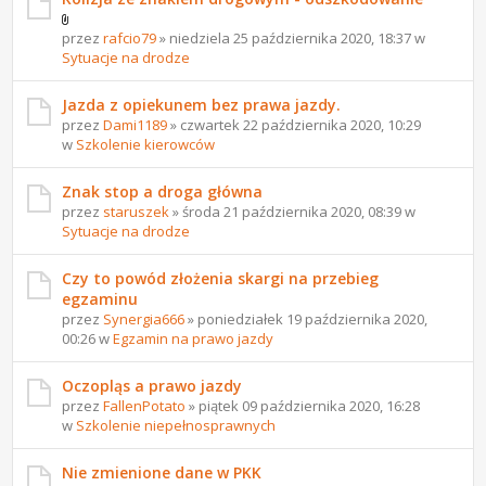
przez
rafcio79
» niedziela 25 października 2020, 18:37 w
Sytuacje na drodze
Jazda z opiekunem bez prawa jazdy.
przez
Dami1189
» czwartek 22 października 2020, 10:29
w
Szkolenie kierowców
Znak stop a droga główna
przez
staruszek
» środa 21 października 2020, 08:39 w
Sytuacje na drodze
Czy to powód złożenia skargi na przebieg
egzaminu
przez
Synergia666
» poniedziałek 19 października 2020,
00:26 w
Egzamin na prawo jazdy
Oczopląs a prawo jazdy
przez
FallenPotato
» piątek 09 października 2020, 16:28
w
Szkolenie niepełnosprawnych
Nie zmienione dane w PKK