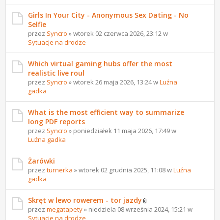
Girls In Your City - Anonymous Sex Dating - No
Selfie
przez
Syncro
» wtorek 02 czerwca 2026, 23:12 w
Sytuacje na drodze
Which virtual gaming hubs offer the most
realistic live roul
przez
Syncro
» wtorek 26 maja 2026, 13:24 w
Luźna
gadka
What is the most efficient way to summarize
long PDF reports
przez
Syncro
» poniedziałek 11 maja 2026, 17:49 w
Luźna gadka
Żarówki
przez
turnerka
» wtorek 02 grudnia 2025, 11:08 w
Luźna
gadka
Skręt w lewo rowerem - tor jazdy
przez
megatapety
» niedziela 08 września 2024, 15:21 w
Sytuacje na drodze