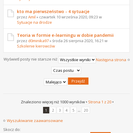
kto ma pierwszeństwo - 4 sytuacje
przez
Amil
» czwartek 10 września 2020, 09:23 w
Sytuacje na drodze
Teoria w formie e-learningu w dobie pandemii
przez
d0minika97
» środa 26 sierpnia 2020, 16:21 w
Szkolenie kierowców
Wyświetl posty nie starsze niż
Następna strona
Znaleziono więcej niż 1000 wyników •
Strona
1
z
20
•
...
1
2
3
4
5
20
Wyszukiwanie zaawansowane
Skocz do: