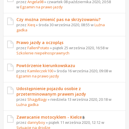
przez
Angela98
» czwartek 08 października 2020, 20:58
w
Egzamin na prawo jazdy
Czy można zmienić pas na skrzyżowaniu?
przez
Xieq
» środa 30 września 2020, 08:55 w
Luźna
gadka
Prawo jazdy a oczopląs
przez
FallenPotato
» piątek 25 września 2020, 16:58 w
Szkolenie niepełnosprawnych
Powtórzenie kierunkowskazu
przez
Kamileczek100
» środa 16 września 2020, 09:08 w
Egzamin na prawo jazdy
Udostępnienie pojazdu osobie z
przeterminowanym prawem jazdy
przez
ShagyBagy
» niedziela 13 września 2020, 20:18 w
Luźna gadka
Zawracanie motocyklem - Kielce
przez
dannyboy
» piątek 11 września 2020, 12:12 w
Sytuacje na drodze