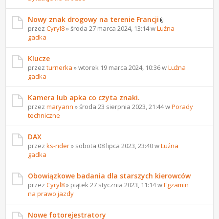
Nowy znak drogowy na terenie Francji
przez
Cyryl8
» środa 27 marca 2024, 13:14 w
Luźna
gadka
Klucze
przez
turnerka
» wtorek 19 marca 2024, 10:36 w
Luźna
gadka
Kamera lub apka co czyta znaki.
przez
maryann
» środa 23 sierpnia 2023, 21:44 w
Porady
techniczne
DAX
przez
ks-rider
» sobota 08 lipca 2023, 23:40 w
Luźna
gadka
Obowiązkowe badania dla starszych kierowców
przez
Cyryl8
» piątek 27 stycznia 2023, 11:14 w
Egzamin
na prawo jazdy
Nowe fotorejestratory