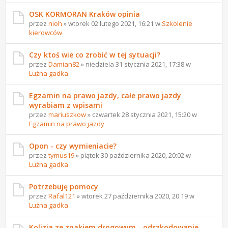
OSK KORMORAN Kraków opinia
przez
nioh
» wtorek 02 lutego 2021, 16:21 w
Szkolenie
kierowców
Czy ktoś wie co zrobić w tej sytuacji?
przez
Damian82
» niedziela 31 stycznia 2021, 17:38 w
Luźna gadka
Egzamin na prawo jazdy, całe prawo jazdy
wyrabiam z wpisami
przez
mariuszkow
» czwartek 28 stycznia 2021, 15:20 w
Egzamin na prawo jazdy
Opon - czy wymieniacie?
przez
tymus19
» piątek 30 października 2020, 20:02 w
Luźna gadka
Potrzebuję pomocy
przez
Rafal121
» wtorek 27 października 2020, 20:19 w
Luźna gadka
Kolizja ze znakiem drogowym - odszkodowanie