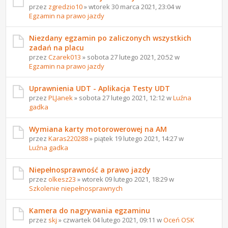
przez
zgredzio10
» wtorek 30 marca 2021, 23:04 w
Egzamin na prawo jazdy
Niezdany egzamin po zaliczonych wszystkich
zadań na placu
przez
Czarek013
» sobota 27 lutego 2021, 20:52 w
Egzamin na prawo jazdy
Uprawnienia UDT - Aplikacja Testy UDT
przez
PLJanek
» sobota 27 lutego 2021, 12:12 w
Luźna
gadka
Wymiana karty motorowerowej na AM
przez
Karas220288
» piątek 19 lutego 2021, 14:27 w
Luźna gadka
Niepełnosprawność a prawo jazdy
przez
olkesz23
» wtorek 09 lutego 2021, 18:29 w
Szkolenie niepełnosprawnych
Kamera do nagrywania egzaminu
przez
skj
» czwartek 04 lutego 2021, 09:11 w
Oceń OSK