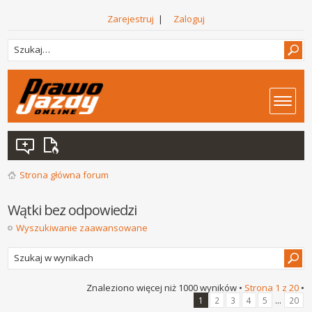
Zarejestruj
|
Zaloguj
Strona główna forum
Wątki bez odpowiedzi
Wyszukiwanie zaawansowane
Znaleziono więcej niż 1000 wyników •
Strona
1
z
20
•
...
1
2
3
4
5
20