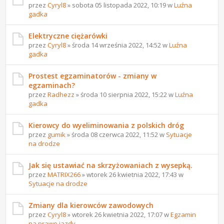
przez
Cyryl8
» sobota 05 listopada 2022, 10:19 w
Luźna
gadka
Elektryczne ciężarówki
przez
Cyryl8
» środa 14 września 2022, 14:52 w
Luźna
gadka
Prostest egzaminatorów - zmiany w
egzaminach?
przez
Radhezz
» środa 10 sierpnia 2022, 15:22 w
Luźna
gadka
Kierowcy do wyeliminowania z polskich dróg
przez
gumik
» środa 08 czerwca 2022, 11:52 w
Sytuacje
na drodze
Jak się ustawiać na skrzyżowaniach z wysepką.
przez
MATRIX266
» wtorek 26 kwietnia 2022, 17:43 w
Sytuacje na drodze
Zmiany dla kierowców zawodowych
przez
Cyryl8
» wtorek 26 kwietnia 2022, 17:07 w
Egzamin
na prawo jazdy