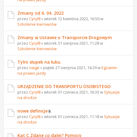
Zmiany od 6. 04. 2022
przez
Cyryl8
» wtorek 12 kwietnia 2022, 16:50 w
Szkolenie kierowców
Zmiany w Ustawie o Transporcie Drogowym
przez
Cyryl8
» wtorek 31 sierpnia 2021, 11:28 w
Szkolenie kierowców
Tylni słupek na łuku.
przez
naige
» piątek 27 sierpnia 2021, 14:29 w
Egzamin
na prawo jazdy
URZĄDZENIE DO TRANSPORTU OSOBISTEGO
przez
Cyryl8
» wtorek 01 czerwca 2021, 16:33 w
Sytuacje
na drodze
nowe definicje
przez
Cyryl8
» wtorek 01 czerwca 2021, 11:18 w
Sytuacje
na drodze
Kat C Zdane co dalej? Pomocy