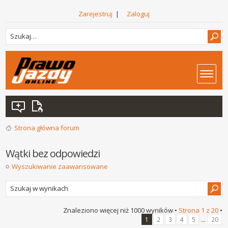
Zarejestruj
|
Zaloguj
Strona główna forum
Wątki bez odpowiedzi
Wyszukiwanie zaawansowane
Znaleziono więcej niż 1000 wyników •
Strona
1
z
20
•
...
1
2
3
4
5
20