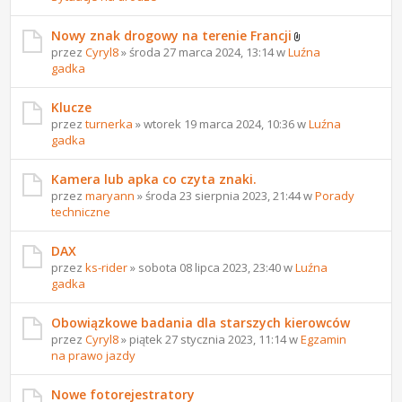
Nowy znak drogowy na terenie Francji
przez
Cyryl8
» środa 27 marca 2024, 13:14 w
Luźna
gadka
Klucze
przez
turnerka
» wtorek 19 marca 2024, 10:36 w
Luźna
gadka
Kamera lub apka co czyta znaki.
przez
maryann
» środa 23 sierpnia 2023, 21:44 w
Porady
techniczne
DAX
przez
ks-rider
» sobota 08 lipca 2023, 23:40 w
Luźna
gadka
Obowiązkowe badania dla starszych kierowców
przez
Cyryl8
» piątek 27 stycznia 2023, 11:14 w
Egzamin
na prawo jazdy
Nowe fotorejestratory