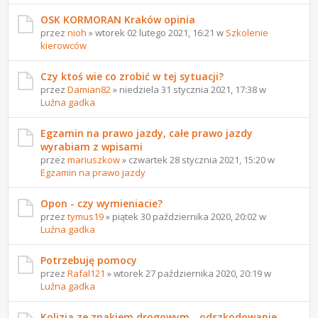
OSK KORMORAN Kraków opinia
przez
nioh
» wtorek 02 lutego 2021, 16:21 w
Szkolenie
kierowców
Czy ktoś wie co zrobić w tej sytuacji?
przez
Damian82
» niedziela 31 stycznia 2021, 17:38 w
Luźna gadka
Egzamin na prawo jazdy, całe prawo jazdy
wyrabiam z wpisami
przez
mariuszkow
» czwartek 28 stycznia 2021, 15:20 w
Egzamin na prawo jazdy
Opon - czy wymieniacie?
przez
tymus19
» piątek 30 października 2020, 20:02 w
Luźna gadka
Potrzebuję pomocy
przez
Rafal121
» wtorek 27 października 2020, 20:19 w
Luźna gadka
Kolizja ze znakiem drogowym - odszkodowanie