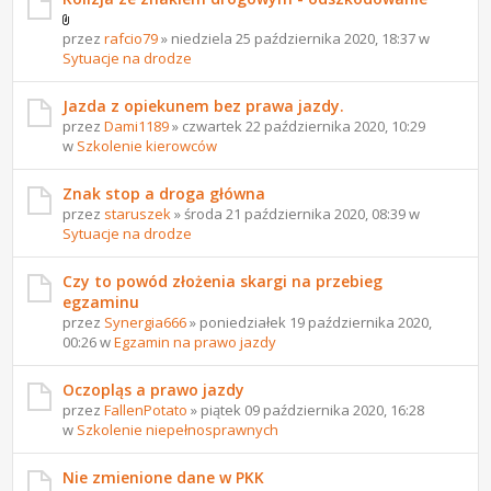
przez
rafcio79
» niedziela 25 października 2020, 18:37 w
Sytuacje na drodze
Jazda z opiekunem bez prawa jazdy.
przez
Dami1189
» czwartek 22 października 2020, 10:29
w
Szkolenie kierowców
Znak stop a droga główna
przez
staruszek
» środa 21 października 2020, 08:39 w
Sytuacje na drodze
Czy to powód złożenia skargi na przebieg
egzaminu
przez
Synergia666
» poniedziałek 19 października 2020,
00:26 w
Egzamin na prawo jazdy
Oczopląs a prawo jazdy
przez
FallenPotato
» piątek 09 października 2020, 16:28
w
Szkolenie niepełnosprawnych
Nie zmienione dane w PKK