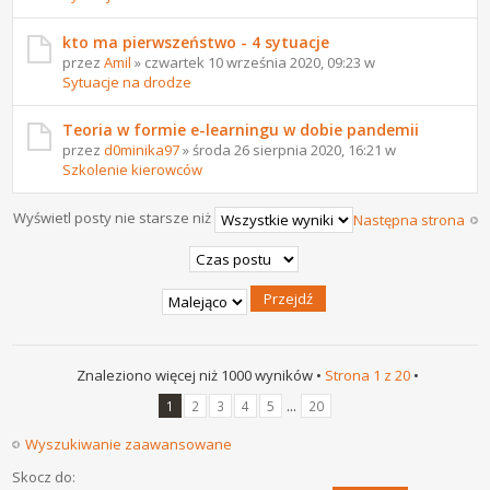
kto ma pierwszeństwo - 4 sytuacje
przez
Amil
» czwartek 10 września 2020, 09:23 w
Sytuacje na drodze
Teoria w formie e-learningu w dobie pandemii
przez
d0minika97
» środa 26 sierpnia 2020, 16:21 w
Szkolenie kierowców
Wyświetl posty nie starsze niż
Następna strona
Znaleziono więcej niż 1000 wyników •
Strona
1
z
20
•
...
1
2
3
4
5
20
Wyszukiwanie zaawansowane
Skocz do: