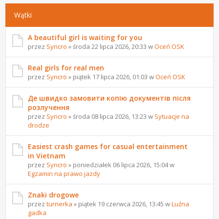
Wątki
A beautiful girl is waiting for you
przez
Syncro
» środa 22 lipca 2026, 20:33 w
Oceń OSK
Real girls for real men
przez
Syncro
» piątek 17 lipca 2026, 01:03 w
Oceń OSK
Де швидко замовити копію документів після
розлучення
przez
Syncro
» środa 08 lipca 2026, 13:23 w
Sytuacje na
drodze
Easiest crash games for casual entertainment
in Vietnam
przez
Syncro
» poniedziałek 06 lipca 2026, 15:04 w
Egzamin na prawo jazdy
Znaki drogowe
przez
turnerka
» piątek 19 czerwca 2026, 13:45 w
Luźna
gadka