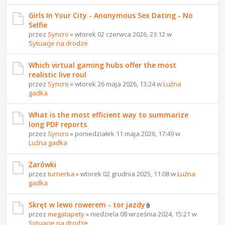
Girls In Your City - Anonymous Sex Dating - No
Selfie
przez
Syncro
» wtorek 02 czerwca 2026, 23:12 w
Sytuacje na drodze
Which virtual gaming hubs offer the most
realistic live roul
przez
Syncro
» wtorek 26 maja 2026, 13:24 w
Luźna
gadka
What is the most efficient way to summarize
long PDF reports
przez
Syncro
» poniedziałek 11 maja 2026, 17:49 w
Luźna gadka
Żarówki
przez
turnerka
» wtorek 02 grudnia 2025, 11:08 w
Luźna
gadka
Skręt w lewo rowerem - tor jazdy
przez
megatapety
» niedziela 08 września 2024, 15:21 w
Sytuacje na drodze