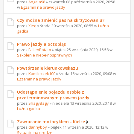
przez
Angela98
» czwartek 08 października 2020, 20:58
w
Egzamin na prawo jazdy
Czy można zmienić pas na skrzyżowaniu?
przez
Xieq
» środa 30 września 2020, 08:55 w
Luźna
gadka
Prawo jazdy a oczopląs
przez
FallenPotato
» piątek 25 września 2020, 16:58 w
Szkolenie niepełnosprawnych
Powtórzenie kierunkowskazu
przez
Kamileczek100
» środa 16 września 2020, 09:08 w
Egzamin na prawo jazdy
Udostępnienie pojazdu osobie z
przeterminowanym prawem jazdy
przez
ShagyBagy
» niedziela 13 września 2020, 20:18 w
Luźna gadka
Zawracanie motocyklem - Kielce
przez
dannyboy
» piątek 11 września 2020, 12:12 w
Sytuacje na drodze