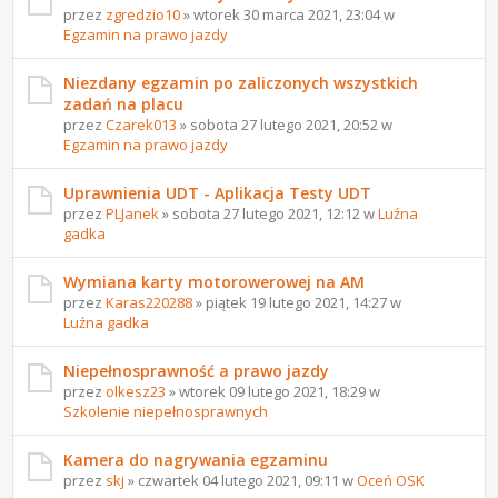
przez
zgredzio10
» wtorek 30 marca 2021, 23:04 w
Egzamin na prawo jazdy
Niezdany egzamin po zaliczonych wszystkich
zadań na placu
przez
Czarek013
» sobota 27 lutego 2021, 20:52 w
Egzamin na prawo jazdy
Uprawnienia UDT - Aplikacja Testy UDT
przez
PLJanek
» sobota 27 lutego 2021, 12:12 w
Luźna
gadka
Wymiana karty motorowerowej na AM
przez
Karas220288
» piątek 19 lutego 2021, 14:27 w
Luźna gadka
Niepełnosprawność a prawo jazdy
przez
olkesz23
» wtorek 09 lutego 2021, 18:29 w
Szkolenie niepełnosprawnych
Kamera do nagrywania egzaminu
przez
skj
» czwartek 04 lutego 2021, 09:11 w
Oceń OSK