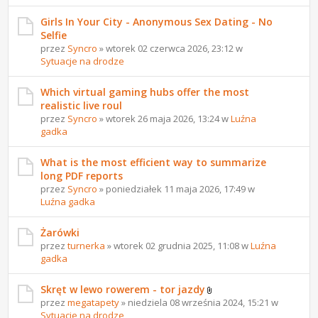
Girls In Your City - Anonymous Sex Dating - No
Selfie
przez
Syncro
» wtorek 02 czerwca 2026, 23:12 w
Sytuacje na drodze
Which virtual gaming hubs offer the most
realistic live roul
przez
Syncro
» wtorek 26 maja 2026, 13:24 w
Luźna
gadka
What is the most efficient way to summarize
long PDF reports
przez
Syncro
» poniedziałek 11 maja 2026, 17:49 w
Luźna gadka
Żarówki
przez
turnerka
» wtorek 02 grudnia 2025, 11:08 w
Luźna
gadka
Skręt w lewo rowerem - tor jazdy
przez
megatapety
» niedziela 08 września 2024, 15:21 w
Sytuacje na drodze