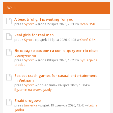
Wątki
A beautiful girl is waiting for you
przez
Syncro
» środa 22 lipca 2026, 20:33 w
Oceń OSK
Real girls for real men
przez
Syncro
» piątek 17 lipca 2026, 01:03 w
Oceń OSK
Де швидко замовити копію документів після
розлучення
przez
Syncro
» środa 08 lipca 2026, 13:23 w
Sytuacje na
drodze
Easiest crash games for casual entertainment
in Vietnam
przez
Syncro
» poniedziałek 06 lipca 2026, 15:04 w
Egzamin na prawo jazdy
Znaki drogowe
przez
turnerka
» piątek 19 czerwca 2026, 13:45 w
Luźna
gadka