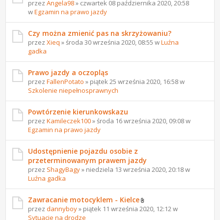
przez
Angela98
» czwartek 08 października 2020, 20:58
w
Egzamin na prawo jazdy
Czy można zmienić pas na skrzyżowaniu?
przez
Xieq
» środa 30 września 2020, 08:55 w
Luźna
gadka
Prawo jazdy a oczopląs
przez
FallenPotato
» piątek 25 września 2020, 16:58 w
Szkolenie niepełnosprawnych
Powtórzenie kierunkowskazu
przez
Kamileczek100
» środa 16 września 2020, 09:08 w
Egzamin na prawo jazdy
Udostępnienie pojazdu osobie z
przeterminowanym prawem jazdy
przez
ShagyBagy
» niedziela 13 września 2020, 20:18 w
Luźna gadka
Zawracanie motocyklem - Kielce
przez
dannyboy
» piątek 11 września 2020, 12:12 w
Sytuacje na drodze