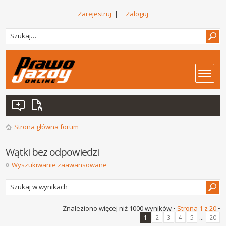
Zarejestruj
|
Zaloguj
Strona główna forum
Wątki bez odpowiedzi
Wyszukiwanie zaawansowane
Znaleziono więcej niż 1000 wyników •
Strona
1
z
20
•
...
1
2
3
4
5
20