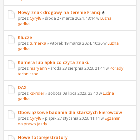
Nowy znak drogowy na terenie Francji
przez
Cyryl8
» środa 27 marca 2024, 13:14 w
Luźna
gadka
Klucze
przez
turnerka
» wtorek 19 marca 2024, 10:36 w
Luźna
gadka
Kamera lub apka co czyta znaki.
przez
maryann
» środa 23 sierpnia 2023, 21:44 w
Porady
techniczne
DAX
przez
ks-rider
» sobota 08 lipca 2023, 23:40 w
Luźna
gadka
Obowiązkowe badania dla starszych kierowców
przez
Cyryl8
» piątek 27 stycznia 2023, 11:14 w
Egzamin
na prawo jazdy
Nowe fotorejestratory