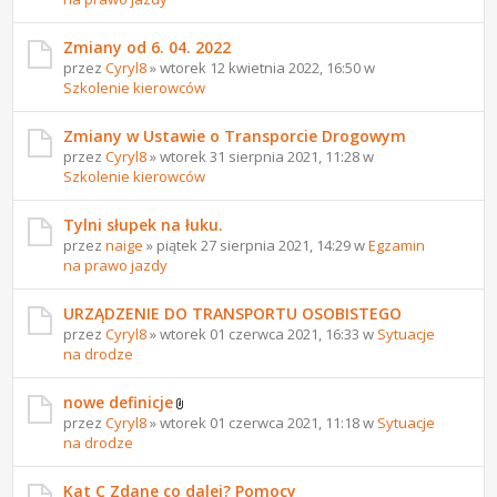
Zmiany od 6. 04. 2022
przez
Cyryl8
» wtorek 12 kwietnia 2022, 16:50 w
Szkolenie kierowców
Zmiany w Ustawie o Transporcie Drogowym
przez
Cyryl8
» wtorek 31 sierpnia 2021, 11:28 w
Szkolenie kierowców
Tylni słupek na łuku.
przez
naige
» piątek 27 sierpnia 2021, 14:29 w
Egzamin
na prawo jazdy
URZĄDZENIE DO TRANSPORTU OSOBISTEGO
przez
Cyryl8
» wtorek 01 czerwca 2021, 16:33 w
Sytuacje
na drodze
nowe definicje
przez
Cyryl8
» wtorek 01 czerwca 2021, 11:18 w
Sytuacje
na drodze
Kat C Zdane co dalej? Pomocy