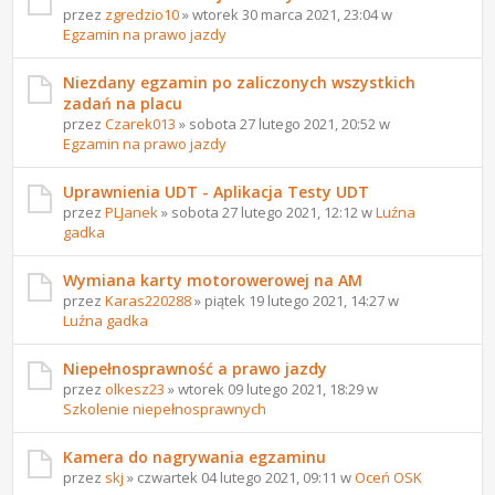
przez
zgredzio10
» wtorek 30 marca 2021, 23:04 w
Egzamin na prawo jazdy
Niezdany egzamin po zaliczonych wszystkich
zadań na placu
przez
Czarek013
» sobota 27 lutego 2021, 20:52 w
Egzamin na prawo jazdy
Uprawnienia UDT - Aplikacja Testy UDT
przez
PLJanek
» sobota 27 lutego 2021, 12:12 w
Luźna
gadka
Wymiana karty motorowerowej na AM
przez
Karas220288
» piątek 19 lutego 2021, 14:27 w
Luźna gadka
Niepełnosprawność a prawo jazdy
przez
olkesz23
» wtorek 09 lutego 2021, 18:29 w
Szkolenie niepełnosprawnych
Kamera do nagrywania egzaminu
przez
skj
» czwartek 04 lutego 2021, 09:11 w
Oceń OSK