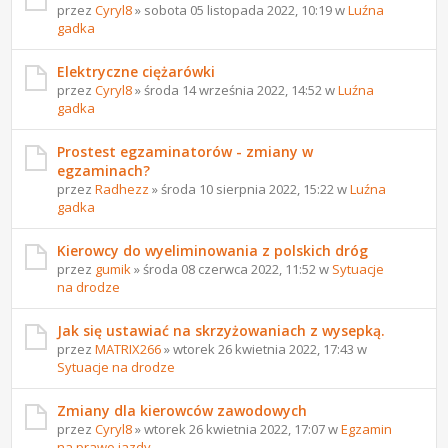
przez
Cyryl8
» sobota 05 listopada 2022, 10:19 w
Luźna
gadka
Elektryczne ciężarówki
przez
Cyryl8
» środa 14 września 2022, 14:52 w
Luźna
gadka
Prostest egzaminatorów - zmiany w
egzaminach?
przez
Radhezz
» środa 10 sierpnia 2022, 15:22 w
Luźna
gadka
Kierowcy do wyeliminowania z polskich dróg
przez
gumik
» środa 08 czerwca 2022, 11:52 w
Sytuacje
na drodze
Jak się ustawiać na skrzyżowaniach z wysepką.
przez
MATRIX266
» wtorek 26 kwietnia 2022, 17:43 w
Sytuacje na drodze
Zmiany dla kierowców zawodowych
przez
Cyryl8
» wtorek 26 kwietnia 2022, 17:07 w
Egzamin
na prawo jazdy