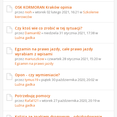
OSK KORMORAN Kraków opinia
przez
nioh
» wtorek 02 lutego 2021, 16:21 w
Szkolenie
kierowców
Czy ktoś wie co zrobić w tej sytuacji?
przez
Damian82
» niedziela 31 stycznia 2021, 17:38 w
Luźna gadka
Egzamin na prawo jazdy, całe prawo jazdy
wyrabiam z wpisami
przez
mariuszkow
» czwartek 28 stycznia 2021, 15:20 w
Egzamin na prawo jazdy
Opon - czy wymieniacie?
przez
tymus19
» piątek 30 października 2020, 20:02 w
Luźna gadka
Potrzebuję pomocy
przez
Rafal121
» wtorek 27 października 2020, 20:19 w
Luźna gadka
Kolizja ze znakiem drogowym - odszkodowanie