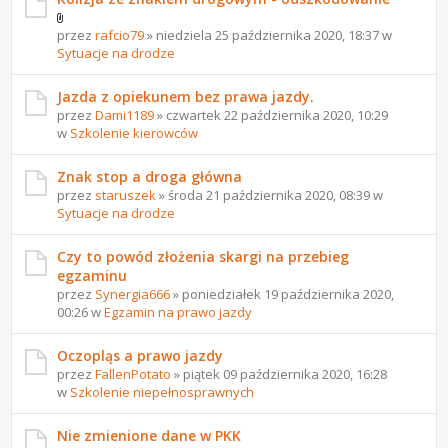
przez
rafcio79
» niedziela 25 października 2020, 18:37 w
Sytuacje na drodze
Jazda z opiekunem bez prawa jazdy.
przez
Dami1189
» czwartek 22 października 2020, 10:29
w
Szkolenie kierowców
Znak stop a droga główna
przez
staruszek
» środa 21 października 2020, 08:39 w
Sytuacje na drodze
Czy to powód złożenia skargi na przebieg
egzaminu
przez
Synergia666
» poniedziałek 19 października 2020,
00:26 w
Egzamin na prawo jazdy
Oczopląs a prawo jazdy
przez
FallenPotato
» piątek 09 października 2020, 16:28
w
Szkolenie niepełnosprawnych
Nie zmienione dane w PKK