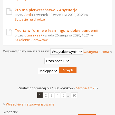
kto ma pierwszeństwo - 4 sytuacje
przez
Amil
» czwartek 10 września 2020, 09:23 w
Sytuacje na drodze
Teoria w formie e-learningu w dobie pandemii
przez
d0minika97
» środa 26 sierpnia 2020, 16:21 w
Szkolenie kierowców
Wyświetl posty nie starsze niż
Następna strona
Znaleziono więcej niż 1000 wyników •
Strona
1
z
20
•
...
1
2
3
4
5
20
Wyszukiwanie zaawansowane
Skocz do: