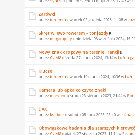
przez
Syncro
» poniedziałek 11 maja 2026, 17:49 w
Lu
Żarówki
przez
turnerka
» wtorek 02 grudnia 2025, 11:08 w
Luź
Skręt w lewo rowerem - tor jazdy
przez
megatapety
» niedziela 08 września 2024, 15:2
Nowy znak drogowy na terenie Francji
przez
Cyryl8
» środa 27 marca 2024, 13:14 w
Luźna ga
Klucze
przez
turnerka
» wtorek 19 marca 2024, 10:36 w
Luźn
Kamera lub apka co czyta znaki.
przez
maryann
» środa 23 sierpnia 2023, 21:44 w
Por
DAX
przez
ks-rider
» sobota 08 lipca 2023, 23:40 w
Luźna 
Obowiązkowe badania dla starszych kierowc
przez
Cyryl8
» piątek 27 stycznia 2023, 11:14 w
Egzami