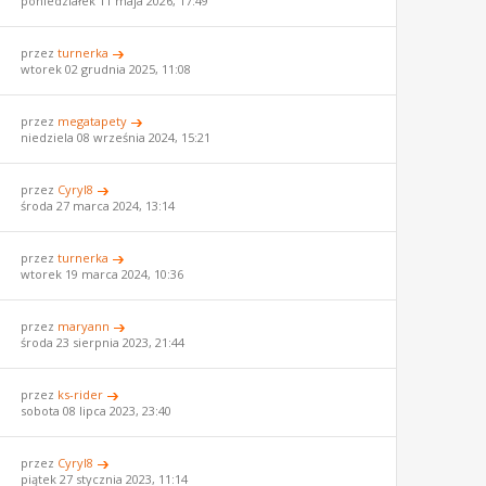
poniedziałek 11 maja 2026, 17:49
przez
turnerka
wtorek 02 grudnia 2025, 11:08
przez
megatapety
niedziela 08 września 2024, 15:21
przez
Cyryl8
środa 27 marca 2024, 13:14
przez
turnerka
wtorek 19 marca 2024, 10:36
przez
maryann
środa 23 sierpnia 2023, 21:44
przez
ks-rider
sobota 08 lipca 2023, 23:40
przez
Cyryl8
piątek 27 stycznia 2023, 11:14