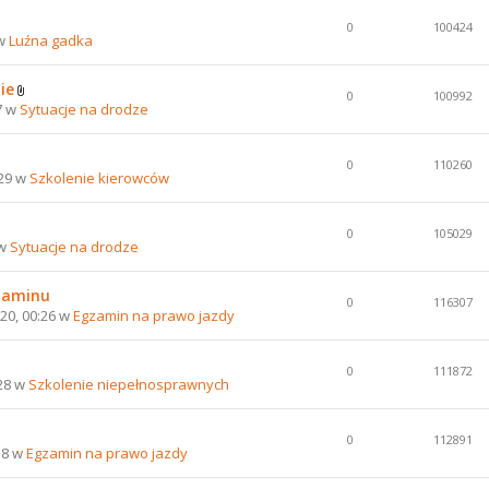
0
100424
 w
Luźna gadka
ie
0
100992
7 w
Sytuacje na drodze
0
110260
:29 w
Szkolenie kierowców
0
105029
 w
Sytuacje na drodze
gzaminu
0
116307
20, 00:26 w
Egzamin na prawo jazdy
0
111872
:28 w
Szkolenie niepełnosprawnych
0
112891
58 w
Egzamin na prawo jazdy