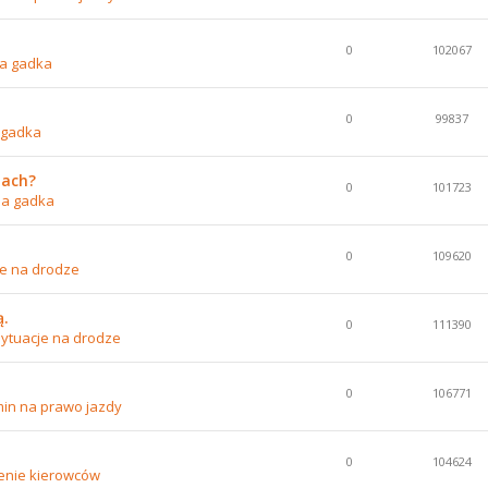
0
102067
a gadka
0
99837
 gadka
nach?
0
101723
na gadka
0
109620
je na drodze
ą.
0
111390
ytuacje na drodze
0
106771
in na prawo jazdy
0
104624
enie kierowców