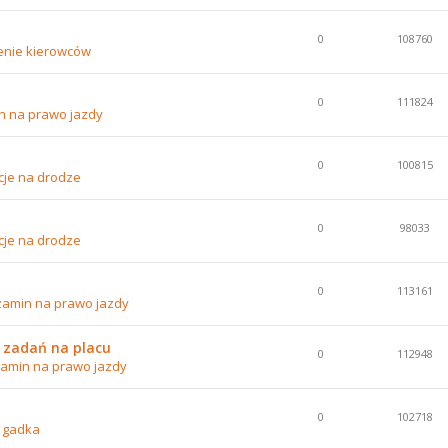
0
108760
enie kierowców
0
111824
n na prawo jazdy
0
100815
cje na drodze
0
98033
cje na drodze
0
113161
zamin na prawo jazdy
 zadań na placu
0
112948
amin na prawo jazdy
0
102718
 gadka