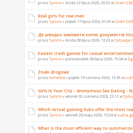
przez
Syncro
» środa 22 lipca 2026, 20:33 w
Oceń OSK
Real girls for real men
przez
Syncro
» piątek 17 lipca 2026, 01:03 w
Oceń OS
Де швидко замовити копію документів піс
przez
Syncro
» środa 08 lipca 2026, 13:23 w
Sytuacje 
Easiest crash games for casual entertainmen
przez
Syncro
» poniedziałek 06 lipca 2026, 15:04 w
Eg
Znaki drogowe
przez
turnerka
» piątek 19 czerwca 2026, 13:45 w
Luź
Girls In Your City - Anonymous Sex Dating - No
przez
Syncro
» wtorek 02 czerwca 2026, 23:12 w
Sytu
Which virtual gaming hubs offer the most reali
przez
Syncro
» wtorek 26 maja 2026, 13:24 w
Luźna g
What is the most efficient way to summarize