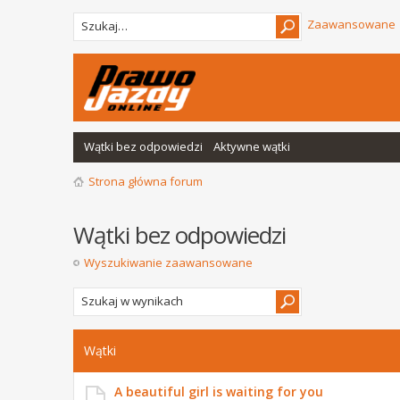
Zaawansowane
Wątki bez odpowiedzi
Aktywne wątki
Strona główna forum
Wątki bez odpowiedzi
Wyszukiwanie zaawansowane
Wątki
A beautiful girl is waiting for you