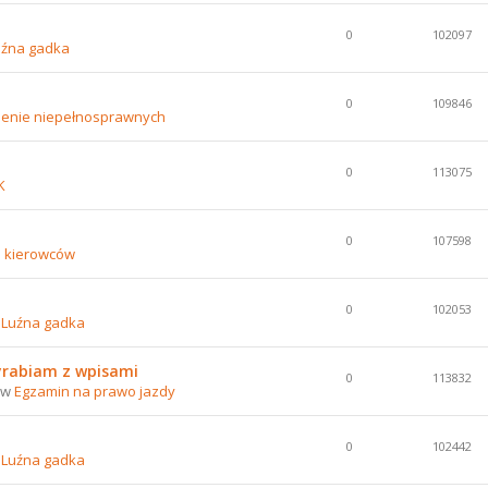
0
102097
uźna gadka
0
109846
lenie niepełnosprawnych
0
113075
K
0
107598
e kierowców
0
102053
w
Luźna gadka
yrabiam z wpisami
0
113832
0 w
Egzamin na prawo jazdy
0
102442
w
Luźna gadka