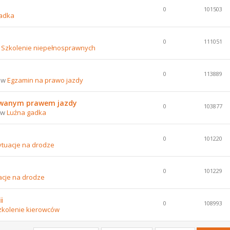
0
101503
adka
0
111051
w
Szkolenie niepełnosprawnych
0
113889
8 w
Egzamin na prawo jazdy
nowanym prawem jazdy
0
103877
8 w
Luźna gadka
0
101220
ytuacje na drodze
0
101229
acje na drodze
i
0
108993
zkolenie kierowców