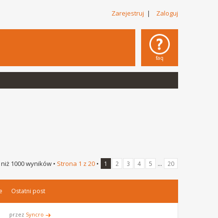
Zarejestruj
|
Zaloguj
faq
 niż 1000 wyników •
Strona
1
z
20
•
...
1
2
3
4
5
20
e
Ostatni post
przez
Syncro