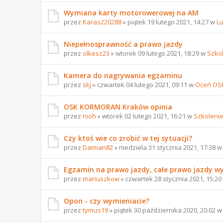
Wymiana karty motorowerowej na AM
przez
Karas220288
» piątek 19 lutego 2021, 14:27 w
L
Niepełnosprawność a prawo jazdy
przez
olkesz23
» wtorek 09 lutego 2021, 18:29 w
Szko
Kamera do nagrywania egzaminu
przez
skj
» czwartek 04 lutego 2021, 09:11 w
Oceń OS
OSK KORMORAN Kraków opinia
przez
nioh
» wtorek 02 lutego 2021, 16:21 w
Szkoleni
Czy ktoś wie co zrobić w tej sytuacji?
przez
Damian82
» niedziela 31 stycznia 2021, 17:38 
Egzamin na prawo jazdy, całe prawo jazdy w
przez
mariuszkow
» czwartek 28 stycznia 2021, 15:2
Opon - czy wymieniacie?
przez
tymus19
» piątek 30 października 2020, 20:02 