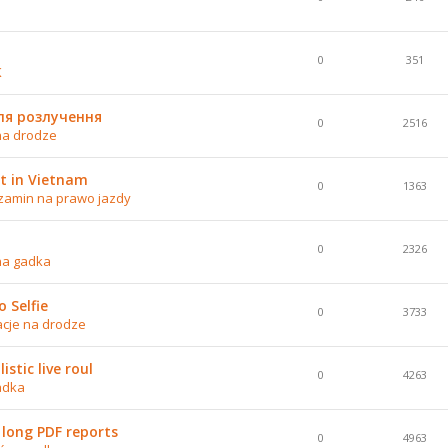
0
351
K
ля розлучення
0
2516
na drodze
t in Vietnam
0
1363
zamin na prawo jazdy
0
2326
na gadka
 Selfie
0
3733
acje na drodze
stic live roul
0
4263
adka
 long PDF reports
0
4963