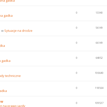
źna gadka
0
13340
na gadka
0
56149
1 w
Sytuacje na drodze
0
66149
dka
0
64852
a gadka
0
106640
ady techniczne
0
118564
gadka
ów
0
109537
n na prawo jazdy