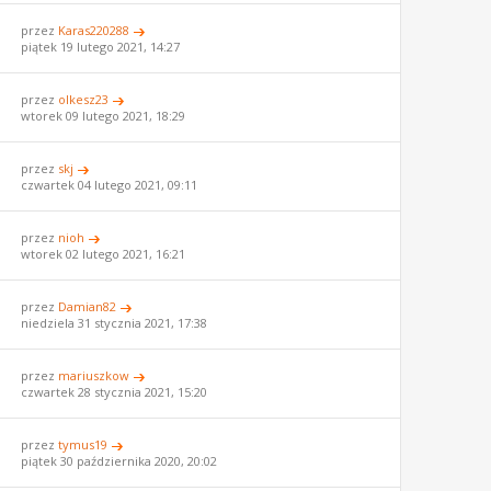
przez
Karas220288
piątek 19 lutego 2021, 14:27
przez
olkesz23
wtorek 09 lutego 2021, 18:29
przez
skj
czwartek 04 lutego 2021, 09:11
przez
nioh
wtorek 02 lutego 2021, 16:21
przez
Damian82
niedziela 31 stycznia 2021, 17:38
przez
mariuszkow
czwartek 28 stycznia 2021, 15:20
przez
tymus19
piątek 30 października 2020, 20:02