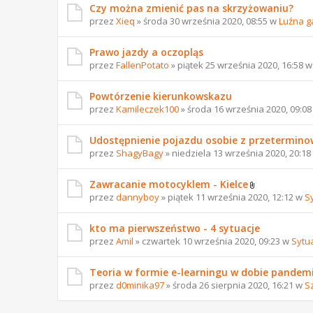
Czy można zmienić pas na skrzyżowaniu?
przez
Xieq
» środa 30 września 2020, 08:55 w
Luźna g
Prawo jazdy a oczopląs
przez
FallenPotato
» piątek 25 września 2020, 16:58 
Powtórzenie kierunkowskazu
przez
Kamileczek100
» środa 16 września 2020, 09:0
Udostępnienie pojazdu osobie z przetermi
przez
ShagyBagy
» niedziela 13 września 2020, 20:1
Zawracanie motocyklem - Kielce
przez
dannyboy
» piątek 11 września 2020, 12:12 w
S
kto ma pierwszeństwo - 4 sytuacje
przez
Amil
» czwartek 10 września 2020, 09:23 w
Sytu
Teoria w formie e-learningu w dobie pandemi
przez
d0minika97
» środa 26 sierpnia 2020, 16:21 w
S