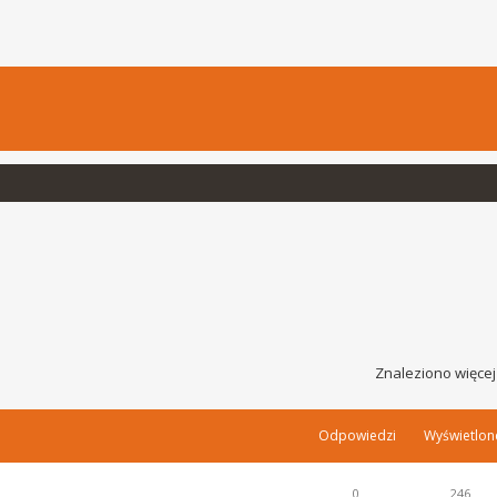
Znaleziono więcej
Odpowiedzi
Wyświetlon
0
246