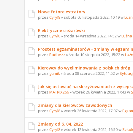
Nowe fotorejestratory
przez
Cyryl8
» sobota 05 listopada 2022, 10:19 w
Luźn
Elektryczne ciężarówki
przez
Cyryl8
» środa 14 września 2022, 14:52 w
Luźna
Prostest egzaminatorów - zmiany w egzami
przez
Radhezz
» środa 10 sierpnia 2022, 15:22 w
Luź
Kierowcy do wyeliminowania z polskich dróg
przez
gumik
» środa 08 czerwca 2022, 11:52 w
Sytuac
Jak się ustawiać na skrzyżowaniach z wysepk
przez
MATRIX266
» wtorek 26 kwietnia 2022, 17:43 w
S
Zmiany dla kierowców zawodowych
przez
Cyryl8
» wtorek 26 kwietnia 2022, 17:07 w
Egzam
Zmiany od 6. 04. 2022
przez
Cyryl8
» wtorek 12 kwietnia 2022, 16:50 w
Szkol