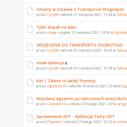
Zmiany w Ustawie o Transporcie Drogowym
przez
Cyryl8
» wtorek 31 sierpnia 2021, 11:28 w
Szkol
Tylni słupek na łuku.
przez
naige
» piątek 27 sierpnia 2021, 14:29 w
Egzami
URZĄDZENIE DO TRANSPORTU OSOBISTEGO
przez
Cyryl8
» wtorek 01 czerwca 2021, 16:33 w
Sytua
nowe definicje
przez
Cyryl8
» wtorek 01 czerwca 2021, 11:18 w
Sytua
Kat C Zdane co dalej? Pomocy
przez
zgredzio10
» wtorek 30 marca 2021, 23:04 w
Eg
Niezdany egzamin po zaliczonych wszystkich
przez
Czarek013
» sobota 27 lutego 2021, 20:52 w
Egz
Uprawnienia UDT - Aplikacja Testy UDT
przez
PLJanek
» sobota 27 lutego 2021, 12:12 w
Luźna