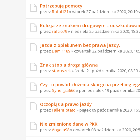
Potrzebuję pomocy
przez
Rafal121
» wtorek 27 października 2020, 20:19
Kolizja ze znakiem drogowym - odszkodowan
przez
rafcio79
» niedziela 25 października 2020, 18:3
Jazda z opiekunem bez prawa jazdy.
przez
Dami1189
» czwartek 22 października 2020, 10
Znak stop a droga główna
przez
staruszek
» środa 21 października 2020, 08:39
Czy to powód złożenia skargi na przebieg e
przez
Synergia666
» poniedziałek 19 października 20
Oczopląs a prawo jazdy
przez
FallenPotato
» piątek 09 października 2020, 16
Nie zmienione dane w PKK
przez
Angela98
» czwartek 08 października 2020, 20: