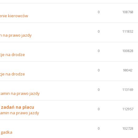
0
108768
enie kierowców
0
111832
n na prawo jazdy
0
100828
cje na drodze
0
98042
cje na drodze
0
113169
zamin na prawo jazdy
 zadań na placu
0
112957
amin na prawo jazdy
0
102728
 gadka