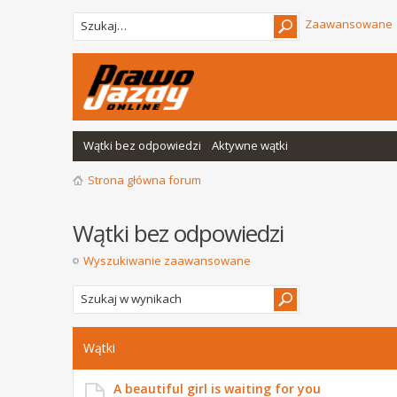
Zaawansowane
Wątki bez odpowiedzi
Aktywne wątki
Strona główna forum
Wątki bez odpowiedzi
Wyszukiwanie zaawansowane
Wątki
A beautiful girl is waiting for you