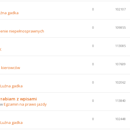
0
102107
uźna gadka
0
109855
lenie niepełnosprawnych
0
113085
K
0
107609
e kierowców
0
102062
w
Luźna gadka
yrabiam z wpisami
0
113840
0 w
Egzamin na prawo jazdy
0
102448
w
Luźna gadka