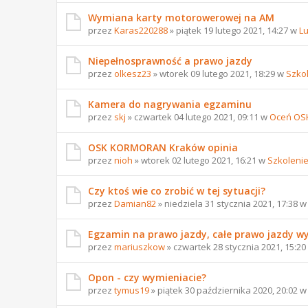
Wymiana karty motorowerowej na AM
przez
Karas220288
» piątek 19 lutego 2021, 14:27 w
L
Niepełnosprawność a prawo jazdy
przez
olkesz23
» wtorek 09 lutego 2021, 18:29 w
Szko
Kamera do nagrywania egzaminu
przez
skj
» czwartek 04 lutego 2021, 09:11 w
Oceń OS
OSK KORMORAN Kraków opinia
przez
nioh
» wtorek 02 lutego 2021, 16:21 w
Szkoleni
Czy ktoś wie co zrobić w tej sytuacji?
przez
Damian82
» niedziela 31 stycznia 2021, 17:38 
Egzamin na prawo jazdy, całe prawo jazdy w
przez
mariuszkow
» czwartek 28 stycznia 2021, 15:2
Opon - czy wymieniacie?
przez
tymus19
» piątek 30 października 2020, 20:02 