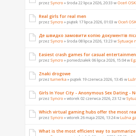
przez
Syncro
» środa 22 lipca 2026, 20:33 w
Oceń OSK
Real girls for real men
przez
Syncro
» piątek 17 lipca 2026, 01:03 w
Oceń OS
Де швидко замовити копію документів піс
przez
Syncro
» środa 08 lipca 2026, 13:23 w
Sytuacje 
Easiest crash games for casual entertainmen
przez
Syncro
» poniedziałek 06 lipca 2026, 15:04 w
Eg
Znaki drogowe
przez
turnerka
» piątek 19 czerwca 2026, 13:45 w
Luź
Girls In Your City - Anonymous Sex Dating - No
przez
Syncro
» wtorek 02 czerwca 2026, 23:12 w
Sytu
Which virtual gaming hubs offer the most reali
przez
Syncro
» wtorek 26 maja 2026, 13:24 w
Luźna g
What is the most efficient way to summarize