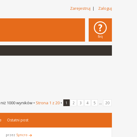
Zarejestruj
|
Zaloguj
faq
 niż 1000 wyników •
Strona
1
z
20
•
...
1
2
3
4
5
20
e
Ostatni post
przez
Syncro