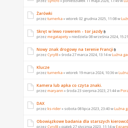
przez
Syncro
» poniedziałek 11 maja 2026, 17:49 w
Lu
Żarówki
przez
turnerka
» wtorek 02 grudnia 2025, 11:08 w
Luź
Skręt w lewo rowerem - tor jazdy
przez
megatapety
» niedziela 08 września 2024, 15:2
Nowy znak drogowy na terenie Francji
przez
Cyryl8
» środa 27 marca 2024, 13:14 w
Luźna ga
Klucze
przez
turnerka
» wtorek 19 marca 2024, 10:36 w
Luźn
Kamera lub apka co czyta znaki.
przez
maryann
» środa 23 sierpnia 2023, 21:44 w
Por
DAX
przez
ks-rider
» sobota 08 lipca 2023, 23:40 w
Luźna 
Obowiązkowe badania dla starszych kierowc
przez
Cyryl8
» piątek 27 stycznia 2023, 11:14 w
Egzami