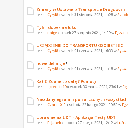
Zmiany w Ustawie o Transporcie Drogowym
przez
Cyryl8
» wtorek 31 sierpnia 2021, 11:28 w
Szkol
Tylni słupek na łuku.
przez
naige
» piątek 27 sierpnia 2021, 14:29 w
Egzami
URZĄDZENIE DO TRANSPORTU OSOBISTEGO
przez
Cyryl8
» wtorek 01 czerwca 2021, 16:33 w
Sytua
nowe definicje
przez
Cyryl8
» wtorek 01 czerwca 2021, 11:18 w
Sytua
Kat C Zdane co dalej? Pomocy
przez
zgredzio10
» wtorek 30 marca 2021, 23:04 w
Eg
Niezdany egzamin po zaliczonych wszystkich
przez
Czarek013
» sobota 27 lutego 2021, 20:52 w
Egz
Uprawnienia UDT - Aplikacja Testy UDT
przez
PLJanek
» sobota 27 lutego 2021, 12:12 w
Luźna