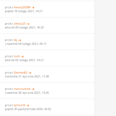
przez
Karas220288
piątek 19 lutego 2021, 14:27
przez
olkesz23
wtorek 09 lutego 2021, 18:29
przez
skj
czwartek 04 lutego 2021, 09:11
przez
nioh
wtorek 02 lutego 2021, 16:21
przez
Damian82
niedziela 31 stycznia 2021, 17:38
przez
mariuszkow
czwartek 28 stycznia 2021, 15:20
przez
tymus19
piątek 30 października 2020, 20:02