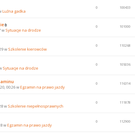
0
100433
 w
Luźna gadka
ie
0
101000
7 w
Sytuacje na drodze
0
110268
:29 w
Szkolenie kierowców
0
105036
 w
Sytuacje na drodze
gzaminu
0
116314
20, 00:26 w
Egzamin na prawo jazdy
0
111878
:28 w
Szkolenie niepełnosprawnych
0
112900
58 w
Egzamin na prawo jazdy