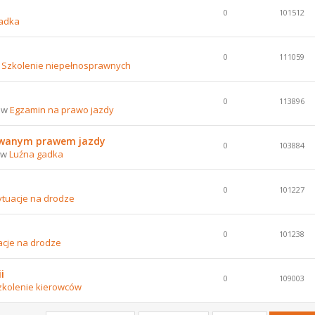
0
101512
adka
0
111059
w
Szkolenie niepełnosprawnych
0
113896
8 w
Egzamin na prawo jazdy
nowanym prawem jazdy
0
103884
8 w
Luźna gadka
0
101227
ytuacje na drodze
0
101238
acje na drodze
i
0
109003
zkolenie kierowców