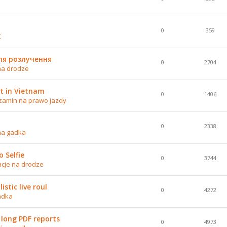
0
359
K
ля розлучення
0
2704
na drodze
t in Vietnam
0
1406
zamin na prawo jazdy
0
2338
na gadka
 Selfie
0
3744
acje na drodze
stic live roul
0
4272
adka
 long PDF reports
0
4973