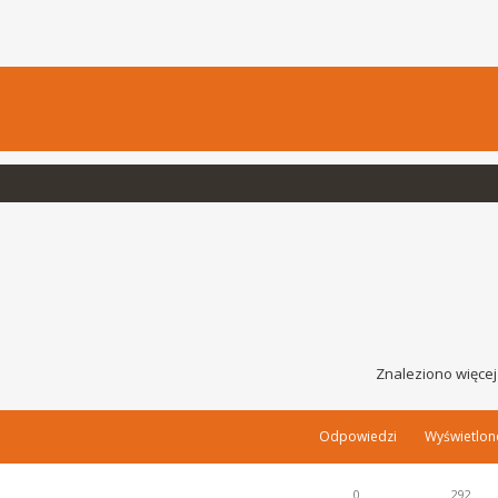
Znaleziono więcej
Odpowiedzi
Wyświetlon
0
292