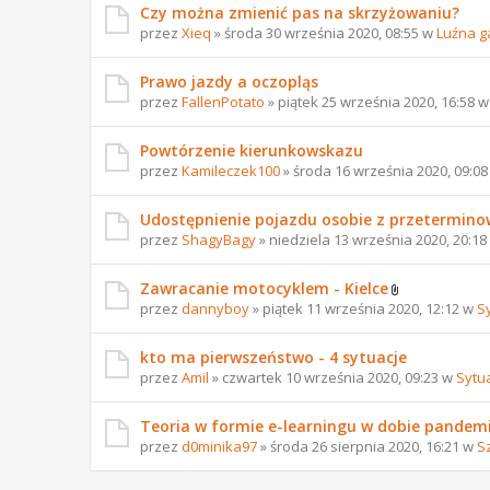
Czy można zmienić pas na skrzyżowaniu?
przez
Xieq
» środa 30 września 2020, 08:55 w
Luźna g
Prawo jazdy a oczopląs
przez
FallenPotato
» piątek 25 września 2020, 16:58 
Powtórzenie kierunkowskazu
przez
Kamileczek100
» środa 16 września 2020, 09:0
Udostępnienie pojazdu osobie z przetermi
przez
ShagyBagy
» niedziela 13 września 2020, 20:1
Zawracanie motocyklem - Kielce
przez
dannyboy
» piątek 11 września 2020, 12:12 w
S
kto ma pierwszeństwo - 4 sytuacje
przez
Amil
» czwartek 10 września 2020, 09:23 w
Sytu
Teoria w formie e-learningu w dobie pandemi
przez
d0minika97
» środa 26 sierpnia 2020, 16:21 w
S