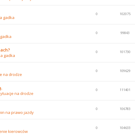
0
102075
a gadka
0
99843
 gadka
nach?
0
101730
na gadka
0
109629
je na drodze
ą.
0
111401
ytuacje na drodze
0
106783
in na prawo jazdy
0
104633
enie kierowców