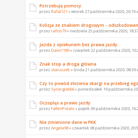
Potrzebuję pomocy
przez
Rafal121
» wtorek 27 października 2020, 20:19
Kolizja ze znakiem drogowym - odszkodowan
przez
rafcio79
» niedziela 25 października 2020, 18:3
Jazda z opiekunem bez prawa jazdy.
przez
Dami1189
» czwartek 22 października 2020, 10
Znak stop a droga główna
przez
staruszek
» środa 21 października 2020, 08:39
Czy to powód złożenia skargi na przebieg e
przez
Synergia666
» poniedziałek 19 października 20
Oczopląs a prawo jazdy
przez
FallenPotato
» piątek 09 października 2020, 16
Nie zmienione dane w PKK
przez
Angela98
» czwartek 08 października 2020, 20: