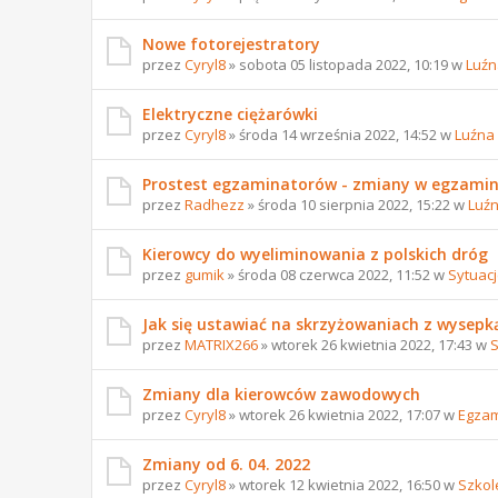
Nowe fotorejestratory
przez
Cyryl8
» sobota 05 listopada 2022, 10:19 w
Luźn
Elektryczne ciężarówki
przez
Cyryl8
» środa 14 września 2022, 14:52 w
Luźna
Prostest egzaminatorów - zmiany w egzami
przez
Radhezz
» środa 10 sierpnia 2022, 15:22 w
Luź
Kierowcy do wyeliminowania z polskich dróg
przez
gumik
» środa 08 czerwca 2022, 11:52 w
Sytuac
Jak się ustawiać na skrzyżowaniach z wysepk
przez
MATRIX266
» wtorek 26 kwietnia 2022, 17:43 w
S
Zmiany dla kierowców zawodowych
przez
Cyryl8
» wtorek 26 kwietnia 2022, 17:07 w
Egzam
Zmiany od 6. 04. 2022
przez
Cyryl8
» wtorek 12 kwietnia 2022, 16:50 w
Szkol