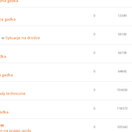
źna gadka
0
13349
na gadka
0
56160
1 w
Sytuacje na drodze
0
66158
dka
0
64860
a gadka
0
106650
ady techniczne
0
118573
gadka
ów
0
109543
n na prawo jazdy