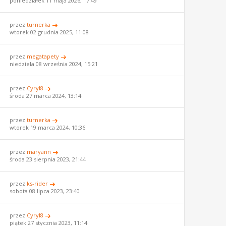
poniedziałek 11 maja 2026, 17:49
przez
turnerka
wtorek 02 grudnia 2025, 11:08
przez
megatapety
niedziela 08 września 2024, 15:21
przez
Cyryl8
środa 27 marca 2024, 13:14
przez
turnerka
wtorek 19 marca 2024, 10:36
przez
maryann
środa 23 sierpnia 2023, 21:44
przez
ks-rider
sobota 08 lipca 2023, 23:40
przez
Cyryl8
piątek 27 stycznia 2023, 11:14