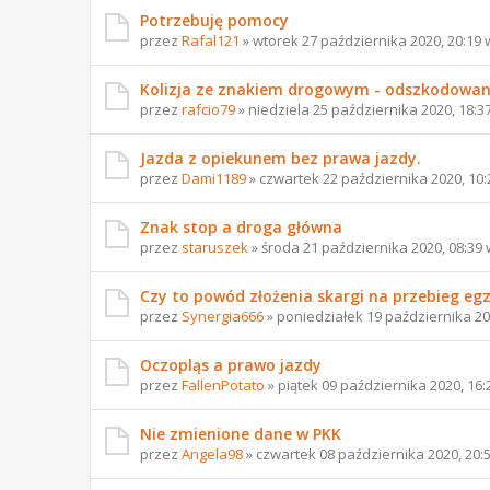
Potrzebuję pomocy
przez
Rafal121
» wtorek 27 października 2020, 20:19
Kolizja ze znakiem drogowym - odszkodowan
przez
rafcio79
» niedziela 25 października 2020, 18:3
Jazda z opiekunem bez prawa jazdy.
przez
Dami1189
» czwartek 22 października 2020, 10
Znak stop a droga główna
przez
staruszek
» środa 21 października 2020, 08:39
Czy to powód złożenia skargi na przebieg e
przez
Synergia666
» poniedziałek 19 października 20
Oczopląs a prawo jazdy
przez
FallenPotato
» piątek 09 października 2020, 16
Nie zmienione dane w PKK
przez
Angela98
» czwartek 08 października 2020, 20: