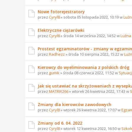
Nowe fotorejestratory
przez
Cyryl8
» sobota 05 listopada 2022, 10:19 w
Luźn
Elektryczne ciężarówki
przez
Cyryl8
» środa 14 września 2022, 14:52 w
Luźna
Prostest egzaminatorów - zmiany w egzami
przez
Radhezz
» środa 10 sierpnia 2022, 15:22 w
Luź
Kierowcy do wyeliminowania z polskich dróg
przez
gumik
» środa 08 czerwca 2022, 11:52 w
Sytuac
Jak się ustawiać na skrzyżowaniach z wysepk
przez
MATRIX266
» wtorek 26 kwietnia 2022, 17:43 w
S
Zmiany dla kierowców zawodowych
przez
Cyryl8
» wtorek 26 kwietnia 2022, 17:07 w
Egzam
Zmiany od 6. 04. 2022
przez
Cyryl8
» wtorek 12 kwietnia 2022, 16:50 w
Szkol