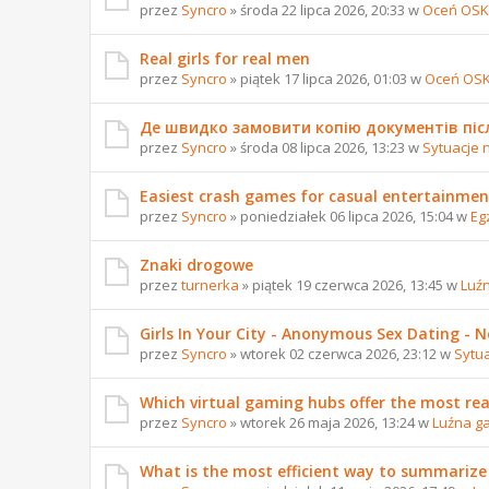
przez
Syncro
» środa 22 lipca 2026, 20:33 w
Oceń OSK
Real girls for real men
przez
Syncro
» piątek 17 lipca 2026, 01:03 w
Oceń OS
Де швидко замовити копію документів піс
przez
Syncro
» środa 08 lipca 2026, 13:23 w
Sytuacje 
Easiest crash games for casual entertainmen
przez
Syncro
» poniedziałek 06 lipca 2026, 15:04 w
Eg
Znaki drogowe
przez
turnerka
» piątek 19 czerwca 2026, 13:45 w
Luź
Girls In Your City - Anonymous Sex Dating - No
przez
Syncro
» wtorek 02 czerwca 2026, 23:12 w
Sytu
Which virtual gaming hubs offer the most reali
przez
Syncro
» wtorek 26 maja 2026, 13:24 w
Luźna g
What is the most efficient way to summarize