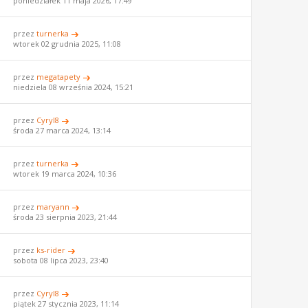
poniedziałek 11 maja 2026, 17:49
przez
turnerka
wtorek 02 grudnia 2025, 11:08
przez
megatapety
niedziela 08 września 2024, 15:21
przez
Cyryl8
środa 27 marca 2024, 13:14
przez
turnerka
wtorek 19 marca 2024, 10:36
przez
maryann
środa 23 sierpnia 2023, 21:44
przez
ks-rider
sobota 08 lipca 2023, 23:40
przez
Cyryl8
piątek 27 stycznia 2023, 11:14