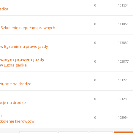
0
101504
adka
0
111051
w
Szkolenie niepełnosprawnych
0
113889
8 w
Egzamin na prawo jazdy
nowanym prawem jazdy
0
103877
8 w
Luźna gadka
0
101220
ytuacje na drodze
0
101230
acje na drodze
i
0
108994
zkolenie kierowców