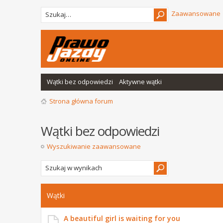
Zaawansowane
Wątki bez odpowiedzi
Aktywne wątki
Strona główna forum
Wątki bez odpowiedzi
Wyszukiwanie zaawansowane
Wątki
A beautiful girl is waiting for you