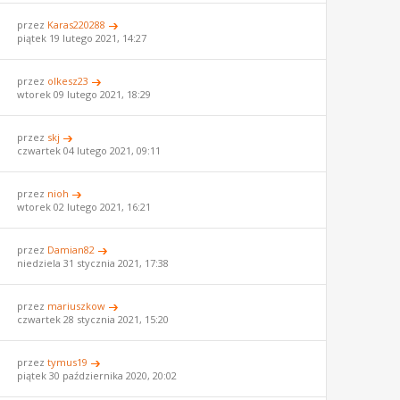
przez
Karas220288
piątek 19 lutego 2021, 14:27
przez
olkesz23
wtorek 09 lutego 2021, 18:29
przez
skj
czwartek 04 lutego 2021, 09:11
przez
nioh
wtorek 02 lutego 2021, 16:21
przez
Damian82
niedziela 31 stycznia 2021, 17:38
przez
mariuszkow
czwartek 28 stycznia 2021, 15:20
przez
tymus19
piątek 30 października 2020, 20:02