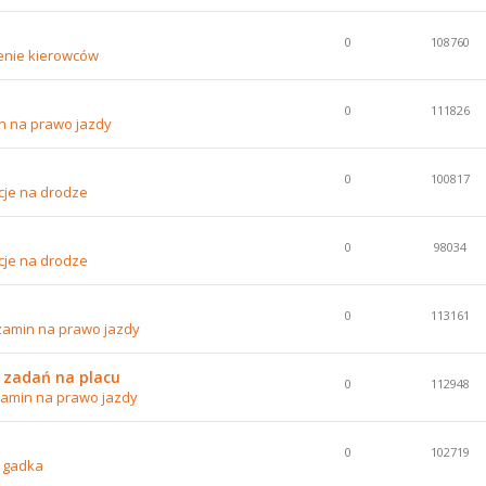
0
108760
enie kierowców
0
111826
n na prawo jazdy
0
100817
cje na drodze
0
98034
cje na drodze
0
113161
zamin na prawo jazdy
 zadań na placu
0
112948
amin na prawo jazdy
0
102719
 gadka