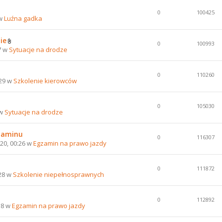
0
100425
 w
Luźna gadka
ie
0
100993
7 w
Sytuacje na drodze
0
110260
:29 w
Szkolenie kierowców
0
105030
 w
Sytuacje na drodze
gzaminu
0
116307
20, 00:26 w
Egzamin na prawo jazdy
0
111872
:28 w
Szkolenie niepełnosprawnych
0
112892
58 w
Egzamin na prawo jazdy