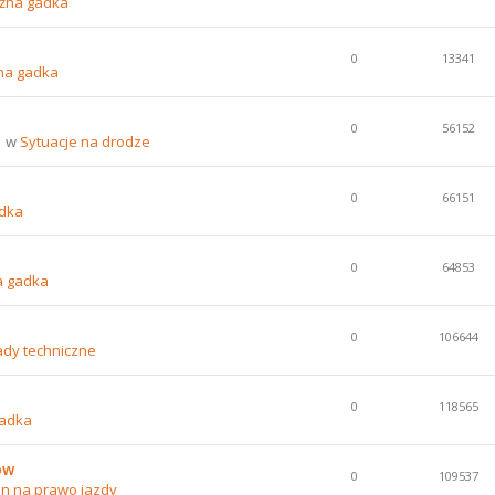
źna gadka
0
13341
na gadka
0
56152
1 w
Sytuacje na drodze
0
66151
dka
0
64853
a gadka
0
106644
ady techniczne
0
118565
gadka
ów
0
109537
n na prawo jazdy