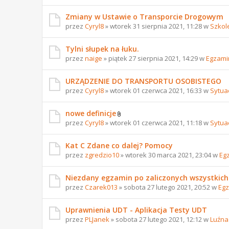
Zmiany w Ustawie o Transporcie Drogowym
przez
Cyryl8
» wtorek 31 sierpnia 2021, 11:28 w
Szkol
Tylni słupek na łuku.
przez
naige
» piątek 27 sierpnia 2021, 14:29 w
Egzami
URZĄDZENIE DO TRANSPORTU OSOBISTEGO
przez
Cyryl8
» wtorek 01 czerwca 2021, 16:33 w
Sytua
nowe definicje
przez
Cyryl8
» wtorek 01 czerwca 2021, 11:18 w
Sytua
Kat C Zdane co dalej? Pomocy
przez
zgredzio10
» wtorek 30 marca 2021, 23:04 w
Eg
Niezdany egzamin po zaliczonych wszystkich
przez
Czarek013
» sobota 27 lutego 2021, 20:52 w
Egz
Uprawnienia UDT - Aplikacja Testy UDT
przez
PLJanek
» sobota 27 lutego 2021, 12:12 w
Luźna