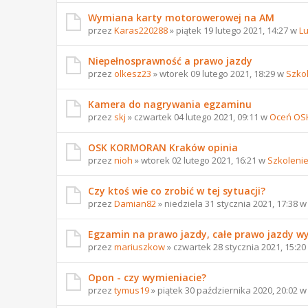
Wymiana karty motorowerowej na AM
przez
Karas220288
» piątek 19 lutego 2021, 14:27 w
L
Niepełnosprawność a prawo jazdy
przez
olkesz23
» wtorek 09 lutego 2021, 18:29 w
Szko
Kamera do nagrywania egzaminu
przez
skj
» czwartek 04 lutego 2021, 09:11 w
Oceń OS
OSK KORMORAN Kraków opinia
przez
nioh
» wtorek 02 lutego 2021, 16:21 w
Szkoleni
Czy ktoś wie co zrobić w tej sytuacji?
przez
Damian82
» niedziela 31 stycznia 2021, 17:38 
Egzamin na prawo jazdy, całe prawo jazdy w
przez
mariuszkow
» czwartek 28 stycznia 2021, 15:2
Opon - czy wymieniacie?
przez
tymus19
» piątek 30 października 2020, 20:02 