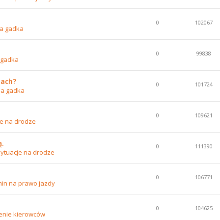
0
102067
a gadka
0
99838
 gadka
nach?
0
101724
na gadka
0
109621
je na drodze
ą.
0
111390
ytuacje na drodze
0
106771
in na prawo jazdy
0
104625
enie kierowców