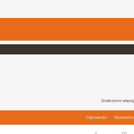
Znaleziono więcej
Odpowiedzi
Wyświetlon
0
255