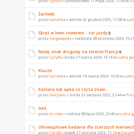
przez
Syncro
» poniedziałek 11 maja 2026, 17:49 w
Lu
Żarówki
przez
turnerka
» wtorek 02 grudnia 2025, 11:08 w
Luź
Skręt w lewo rowerem - tor jazdy
przez
megatapety
» niedziela 08 września 2024, 15:2
Nowy znak drogowy na terenie Francji
przez
Cyryl8
» środa 27 marca 2024, 13:14 w
Luźna ga
Klucze
przez
turnerka
» wtorek 19 marca 2024, 10:36 w
Luźn
Kamera lub apka co czyta znaki.
przez
maryann
» środa 23 sierpnia 2023, 21:44 w
Por
DAX
przez
ks-rider
» sobota 08 lipca 2023, 23:40 w
Luźna 
Obowiązkowe badania dla starszych kierowc
przez
Cyryl8
» piątek 27 stycznia 2023, 11:14 w
Egzami