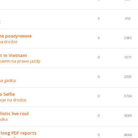
0
353
K
ля розлучення
0
2585
na drodze
t in Vietnam
0
1371
zamin na prawo jazdy
0
2330
na gadka
 Selfie
0
3734
acje na drodze
stic live roul
0
4264
adka
 long PDF reports
0
4964