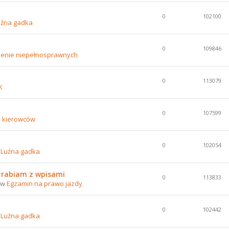
0
102100
uźna gadka
0
109846
lenie niepełnosprawnych
0
113079
K
0
107599
e kierowców
0
102054
w
Luźna gadka
yrabiam z wpisami
0
113833
0 w
Egzamin na prawo jazdy
0
102442
w
Luźna gadka