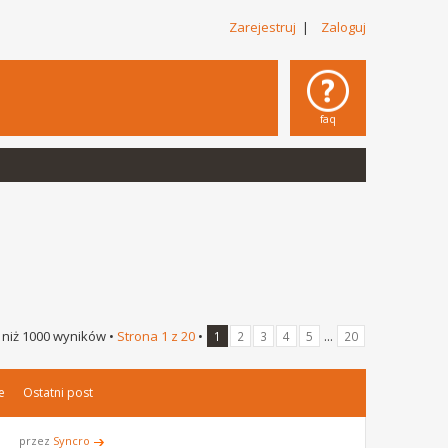
Zarejestruj
|
Zaloguj
faq
 niż 1000 wyników •
Strona
1
z
20
•
...
1
2
3
4
5
20
e
Ostatni post
przez
Syncro