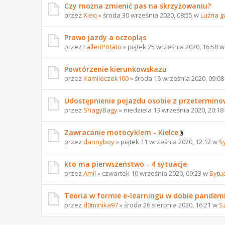
Czy można zmienić pas na skrzyżowaniu?
przez
Xieq
» środa 30 września 2020, 08:55 w
Luźna g
Prawo jazdy a oczopląs
przez
FallenPotato
» piątek 25 września 2020, 16:58 
Powtórzenie kierunkowskazu
przez
Kamileczek100
» środa 16 września 2020, 09:0
Udostępnienie pojazdu osobie z przetermi
przez
ShagyBagy
» niedziela 13 września 2020, 20:1
Zawracanie motocyklem - Kielce
przez
dannyboy
» piątek 11 września 2020, 12:12 w
S
kto ma pierwszeństwo - 4 sytuacje
przez
Amil
» czwartek 10 września 2020, 09:23 w
Sytu
Teoria w formie e-learningu w dobie pandemi
przez
d0minika97
» środa 26 sierpnia 2020, 16:21 w
S