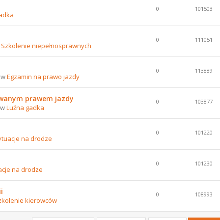
0
101503
adka
0
111051
w
Szkolenie niepełnosprawnych
0
113889
8 w
Egzamin na prawo jazdy
nowanym prawem jazdy
0
103877
8 w
Luźna gadka
0
101220
ytuacje na drodze
0
101230
acje na drodze
i
0
108993
zkolenie kierowców