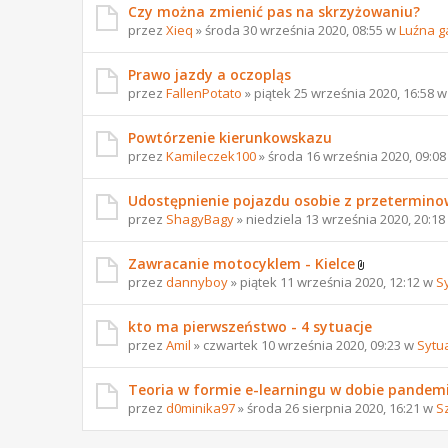
Czy można zmienić pas na skrzyżowaniu?
przez
Xieq
» środa 30 września 2020, 08:55 w
Luźna g
Prawo jazdy a oczopląs
przez
FallenPotato
» piątek 25 września 2020, 16:58 
Powtórzenie kierunkowskazu
przez
Kamileczek100
» środa 16 września 2020, 09:0
Udostępnienie pojazdu osobie z przetermi
przez
ShagyBagy
» niedziela 13 września 2020, 20:1
Zawracanie motocyklem - Kielce
przez
dannyboy
» piątek 11 września 2020, 12:12 w
S
kto ma pierwszeństwo - 4 sytuacje
przez
Amil
» czwartek 10 września 2020, 09:23 w
Sytu
Teoria w formie e-learningu w dobie pandemi
przez
d0minika97
» środa 26 sierpnia 2020, 16:21 w
S