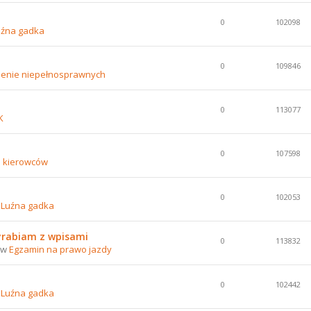
0
102098
uźna gadka
0
109846
lenie niepełnosprawnych
0
113077
K
0
107598
e kierowców
0
102053
w
Luźna gadka
yrabiam z wpisami
0
113832
0 w
Egzamin na prawo jazdy
0
102442
w
Luźna gadka