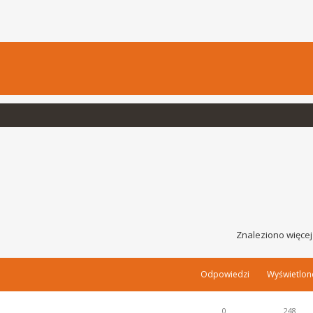
Znaleziono więcej
Odpowiedzi
Wyświetlon
0
248