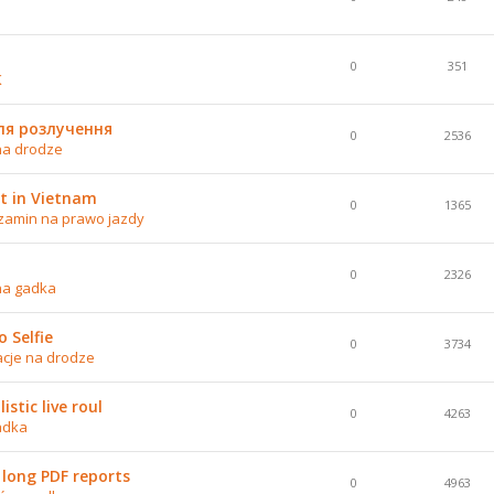
0
351
K
ля розлучення
0
2536
na drodze
t in Vietnam
0
1365
zamin na prawo jazdy
0
2326
na gadka
 Selfie
0
3734
acje na drodze
stic live roul
0
4263
adka
 long PDF reports
0
4963