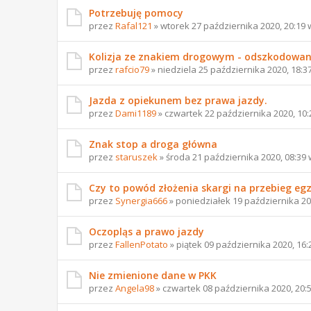
Potrzebuję pomocy
przez
Rafal121
» wtorek 27 października 2020, 20:19
Kolizja ze znakiem drogowym - odszkodowan
przez
rafcio79
» niedziela 25 października 2020, 18:3
Jazda z opiekunem bez prawa jazdy.
przez
Dami1189
» czwartek 22 października 2020, 10
Znak stop a droga główna
przez
staruszek
» środa 21 października 2020, 08:39
Czy to powód złożenia skargi na przebieg e
przez
Synergia666
» poniedziałek 19 października 20
Oczopląs a prawo jazdy
przez
FallenPotato
» piątek 09 października 2020, 16
Nie zmienione dane w PKK
przez
Angela98
» czwartek 08 października 2020, 20: