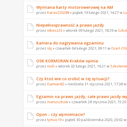
Wymiana karty motorowerowej na AM
przez
Karas220288
» piątek 19 lutego 2021, 14:27 w
L
Niepełnosprawność a prawo jazdy
przez
olkesz23
» wtorek 09 lutego 2021, 18:29 w
Szko
Kamera do nagrywania egzaminu
przez
skj
» czwartek 04 lutego 2021, 09:11 w
Oceń OS
OSK KORMORAN Kraków opinia
przez
nioh
» wtorek 02 lutego 2021, 16:21 w
Szkoleni
Czy ktoś wie co zrobić w tej sytuacji?
przez
Damian82
» niedziela 31 stycznia 2021, 17:38 
Egzamin na prawo jazdy, całe prawo jazdy w
przez
mariuszkow
» czwartek 28 stycznia 2021, 15:2
Opon - czy wymieniacie?
przez
tymus19
» piątek 30 października 2020, 20:02 