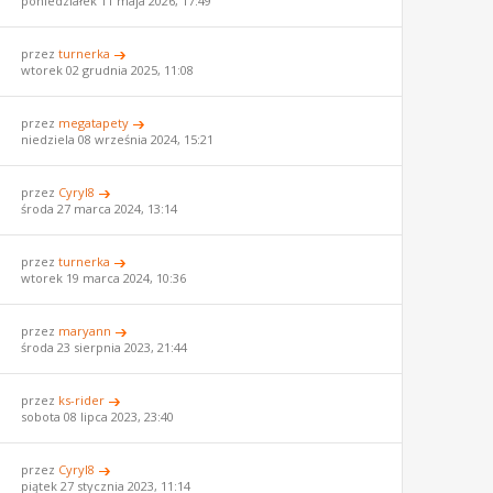
poniedziałek 11 maja 2026, 17:49
przez
turnerka
wtorek 02 grudnia 2025, 11:08
przez
megatapety
niedziela 08 września 2024, 15:21
przez
Cyryl8
środa 27 marca 2024, 13:14
przez
turnerka
wtorek 19 marca 2024, 10:36
przez
maryann
środa 23 sierpnia 2023, 21:44
przez
ks-rider
sobota 08 lipca 2023, 23:40
przez
Cyryl8
piątek 27 stycznia 2023, 11:14