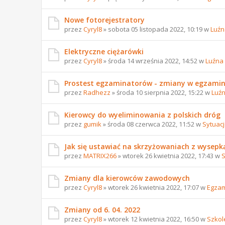
Nowe fotorejestratory
przez
Cyryl8
» sobota 05 listopada 2022, 10:19 w
Luźn
Elektryczne ciężarówki
przez
Cyryl8
» środa 14 września 2022, 14:52 w
Luźna
Prostest egzaminatorów - zmiany w egzami
przez
Radhezz
» środa 10 sierpnia 2022, 15:22 w
Luź
Kierowcy do wyeliminowania z polskich dróg
przez
gumik
» środa 08 czerwca 2022, 11:52 w
Sytuac
Jak się ustawiać na skrzyżowaniach z wysepk
przez
MATRIX266
» wtorek 26 kwietnia 2022, 17:43 w
S
Zmiany dla kierowców zawodowych
przez
Cyryl8
» wtorek 26 kwietnia 2022, 17:07 w
Egzam
Zmiany od 6. 04. 2022
przez
Cyryl8
» wtorek 12 kwietnia 2022, 16:50 w
Szkol