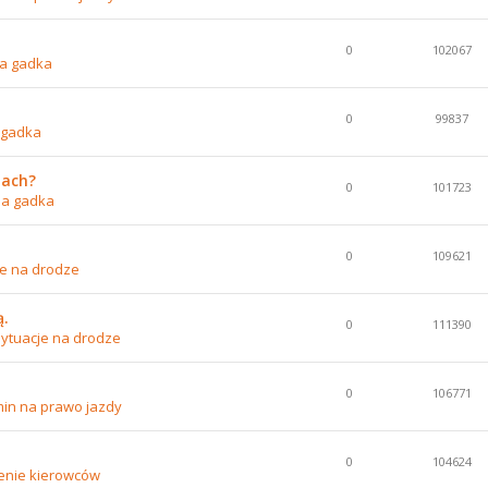
0
102067
a gadka
0
99837
 gadka
nach?
0
101723
na gadka
0
109621
je na drodze
ą.
0
111390
ytuacje na drodze
0
106771
in na prawo jazdy
0
104624
enie kierowców