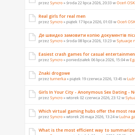
przez
Syncro
» środa 22 lipca 2026, 20:33 w
Oceń OSK
Real girls for real men
przez
Syncro
» piątek 17 lipca 2026, 01:03 w
Oceń OS
Де швидко замовити копію документів піс
przez
Syncro
» środa 08 lipca 2026, 13:23 w
Sytuacje 
Easiest crash games for casual entertainmen
przez
Syncro
» poniedziałek 06 lipca 2026, 15:04 w
Eg
Znaki drogowe
przez
turnerka
» piątek 19 czerwca 2026, 13:45 w
Luź
Girls In Your City - Anonymous Sex Dating - No
przez
Syncro
» wtorek 02 czerwca 2026, 23:12 w
Sytu
Which virtual gaming hubs offer the most reali
przez
Syncro
» wtorek 26 maja 2026, 13:24 w
Luźna g
What is the most efficient way to summarize