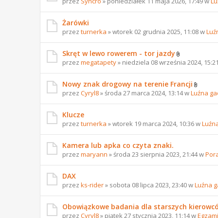
przez
Syncro
» poniedziałek 11 maja 2026, 17:49 w
Lu
Żarówki
przez
turnerka
» wtorek 02 grudnia 2025, 11:08 w
Luź
Skręt w lewo rowerem - tor jazdy
przez
megatapety
» niedziela 08 września 2024, 15:2
Nowy znak drogowy na terenie Francji
przez
Cyryl8
» środa 27 marca 2024, 13:14 w
Luźna ga
Klucze
przez
turnerka
» wtorek 19 marca 2024, 10:36 w
Luźn
Kamera lub apka co czyta znaki.
przez
maryann
» środa 23 sierpnia 2023, 21:44 w
Por
DAX
przez
ks-rider
» sobota 08 lipca 2023, 23:40 w
Luźna 
Obowiązkowe badania dla starszych kierowc
przez
Cyryl8
» piątek 27 stycznia 2023, 11:14 w
Egzami