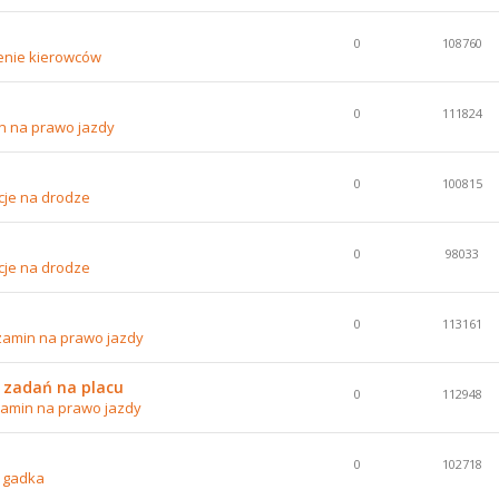
0
108760
enie kierowców
0
111824
n na prawo jazdy
0
100815
cje na drodze
0
98033
cje na drodze
0
113161
zamin na prawo jazdy
 zadań na placu
0
112948
amin na prawo jazdy
0
102718
 gadka