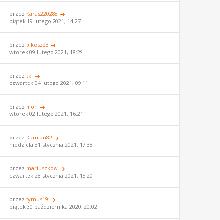
przez
Karas220288
piątek 19 lutego 2021, 14:27
przez
olkesz23
wtorek 09 lutego 2021, 18:29
przez
skj
czwartek 04 lutego 2021, 09:11
przez
nioh
wtorek 02 lutego 2021, 16:21
przez
Damian82
niedziela 31 stycznia 2021, 17:38
przez
mariuszkow
czwartek 28 stycznia 2021, 15:20
przez
tymus19
piątek 30 października 2020, 20:02