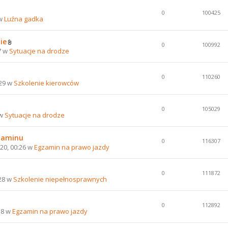
0
100425
 w
Luźna gadka
ie
0
100992
7 w
Sytuacje na drodze
0
110260
:29 w
Szkolenie kierowców
0
105029
 w
Sytuacje na drodze
gzaminu
0
116307
20, 00:26 w
Egzamin na prawo jazdy
0
111872
:28 w
Szkolenie niepełnosprawnych
0
112892
58 w
Egzamin na prawo jazdy