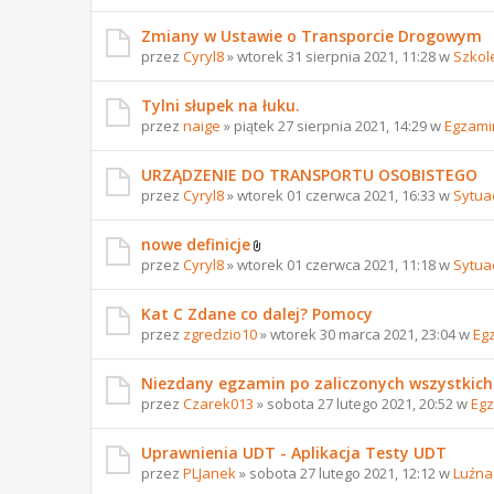
Zmiany w Ustawie o Transporcie Drogowym
przez
Cyryl8
» wtorek 31 sierpnia 2021, 11:28 w
Szkol
Tylni słupek na łuku.
przez
naige
» piątek 27 sierpnia 2021, 14:29 w
Egzami
URZĄDZENIE DO TRANSPORTU OSOBISTEGO
przez
Cyryl8
» wtorek 01 czerwca 2021, 16:33 w
Sytua
nowe definicje
przez
Cyryl8
» wtorek 01 czerwca 2021, 11:18 w
Sytua
Kat C Zdane co dalej? Pomocy
przez
zgredzio10
» wtorek 30 marca 2021, 23:04 w
Eg
Niezdany egzamin po zaliczonych wszystkich
przez
Czarek013
» sobota 27 lutego 2021, 20:52 w
Egz
Uprawnienia UDT - Aplikacja Testy UDT
przez
PLJanek
» sobota 27 lutego 2021, 12:12 w
Luźna