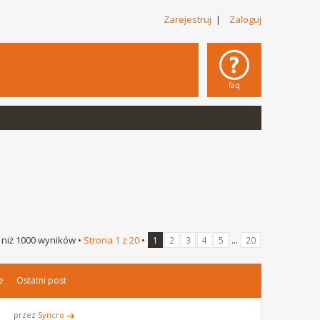
Zarejestruj
|
Zaloguj
faq
 niż 1000 wyników •
Strona
1
z
20
•
...
1
2
3
4
5
20
e
Ostatni post
przez
Syncro