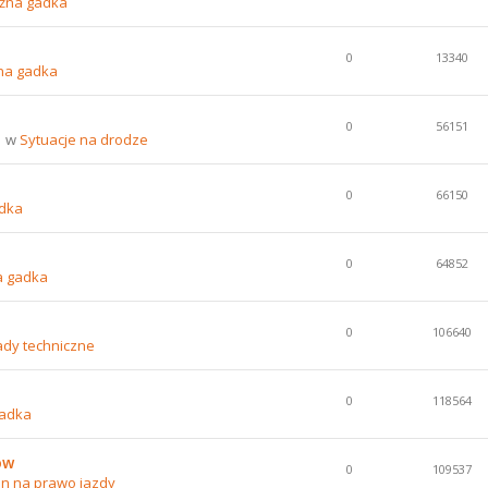
źna gadka
0
13340
na gadka
0
56151
1 w
Sytuacje na drodze
0
66150
dka
0
64852
a gadka
0
106640
ady techniczne
0
118564
gadka
ów
0
109537
n na prawo jazdy