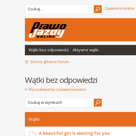
Zaawansowane
Wątki bez odpowiedzi
Aktywne wątki
Strona główna forum
Wątki bez odpowiedzi
Wyszukiwanie zaawansowane
Wątki
A beautiful girl is waiting for you