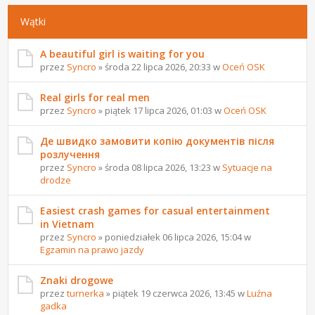
Wątki
A beautiful girl is waiting for you
przez
Syncro
» środa 22 lipca 2026, 20:33 w
Oceń OSK
Real girls for real men
przez
Syncro
» piątek 17 lipca 2026, 01:03 w
Oceń OSK
Де швидко замовити копію документів після
розлучення
przez
Syncro
» środa 08 lipca 2026, 13:23 w
Sytuacje na
drodze
Easiest crash games for casual entertainment
in Vietnam
przez
Syncro
» poniedziałek 06 lipca 2026, 15:04 w
Egzamin na prawo jazdy
Znaki drogowe
przez
turnerka
» piątek 19 czerwca 2026, 13:45 w
Luźna
gadka