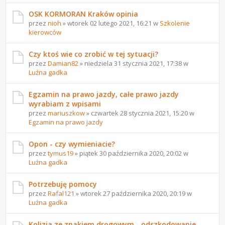
OSK KORMORAN Kraków opinia
przez
nioh
» wtorek 02 lutego 2021, 16:21 w
Szkolenie
kierowców
Czy ktoś wie co zrobić w tej sytuacji?
przez
Damian82
» niedziela 31 stycznia 2021, 17:38 w
Luźna gadka
Egzamin na prawo jazdy, całe prawo jazdy
wyrabiam z wpisami
przez
mariuszkow
» czwartek 28 stycznia 2021, 15:20 w
Egzamin na prawo jazdy
Opon - czy wymieniacie?
przez
tymus19
» piątek 30 października 2020, 20:02 w
Luźna gadka
Potrzebuję pomocy
przez
Rafal121
» wtorek 27 października 2020, 20:19 w
Luźna gadka
Kolizja ze znakiem drogowym - odszkodowanie