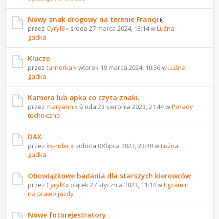
Nowy znak drogowy na terenie Francji
przez
Cyryl8
» środa 27 marca 2024, 13:14 w
Luźna
gadka
Klucze
przez
turnerka
» wtorek 19 marca 2024, 10:36 w
Luźna
gadka
Kamera lub apka co czyta znaki.
przez
maryann
» środa 23 sierpnia 2023, 21:44 w
Porady
techniczne
DAX
przez
ks-rider
» sobota 08 lipca 2023, 23:40 w
Luźna
gadka
Obowiązkowe badania dla starszych kierowców
przez
Cyryl8
» piątek 27 stycznia 2023, 11:14 w
Egzamin
na prawo jazdy
Nowe fotorejestratory