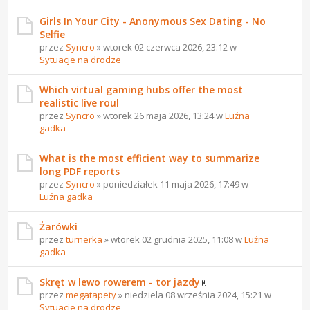
Girls In Your City - Anonymous Sex Dating - No
Selfie
przez
Syncro
» wtorek 02 czerwca 2026, 23:12 w
Sytuacje na drodze
Which virtual gaming hubs offer the most
realistic live roul
przez
Syncro
» wtorek 26 maja 2026, 13:24 w
Luźna
gadka
What is the most efficient way to summarize
long PDF reports
przez
Syncro
» poniedziałek 11 maja 2026, 17:49 w
Luźna gadka
Żarówki
przez
turnerka
» wtorek 02 grudnia 2025, 11:08 w
Luźna
gadka
Skręt w lewo rowerem - tor jazdy
przez
megatapety
» niedziela 08 września 2024, 15:21 w
Sytuacje na drodze