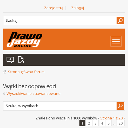
Zarejestruj
|
Zaloguj
Strona główna forum
Wątki bez odpowiedzi
Wyszukiwanie zaawansowane
Znaleziono więcej niż 1000 wyników •
Strona
1
z
20
•
...
1
2
3
4
5
20