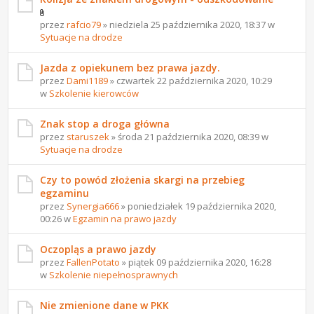
przez
rafcio79
» niedziela 25 października 2020, 18:37 w
Sytuacje na drodze
Jazda z opiekunem bez prawa jazdy.
przez
Dami1189
» czwartek 22 października 2020, 10:29
w
Szkolenie kierowców
Znak stop a droga główna
przez
staruszek
» środa 21 października 2020, 08:39 w
Sytuacje na drodze
Czy to powód złożenia skargi na przebieg
egzaminu
przez
Synergia666
» poniedziałek 19 października 2020,
00:26 w
Egzamin na prawo jazdy
Oczopląs a prawo jazdy
przez
FallenPotato
» piątek 09 października 2020, 16:28
w
Szkolenie niepełnosprawnych
Nie zmienione dane w PKK