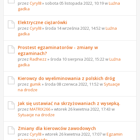
przez
Cyryl8
» sobota 05 listopada 2022, 10:19 w
Luźna
gadka
Elektryczne ciężarówki
przez
Cyryl8
» środa 14 września 2022, 14:52 w
Luźna
gadka
Prostest egzaminatorów - zmiany w
egzaminach?
przez
Radhezz
» środa 10 sierpnia 2022, 15:22 w
Luźna
gadka
Kierowcy do wyeliminowania z polskich dróg
przez
gumik
» środa 08 czerwca 2022, 11:52 w
Sytuacje
na drodze
Jak się ustawiać na skrzyżowaniach z wysepką.
przez
MATRIX266
» wtorek 26 kwietnia 2022, 17:43 w
Sytuacje na drodze
Zmiany dla kierowców zawodowych
przez
Cyryl8
» wtorek 26 kwietnia 2022, 17:07 w
Egzamin
na prawo jazdy