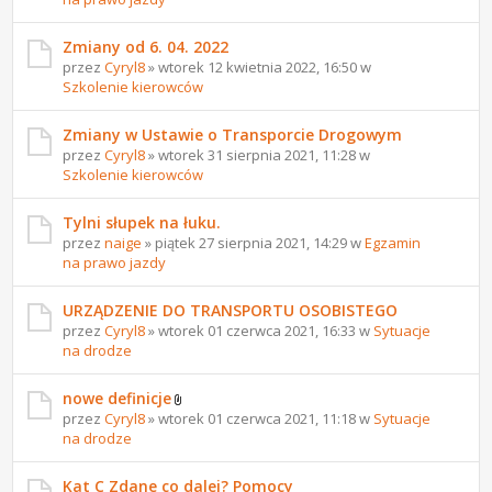
Zmiany od 6. 04. 2022
przez
Cyryl8
» wtorek 12 kwietnia 2022, 16:50 w
Szkolenie kierowców
Zmiany w Ustawie o Transporcie Drogowym
przez
Cyryl8
» wtorek 31 sierpnia 2021, 11:28 w
Szkolenie kierowców
Tylni słupek na łuku.
przez
naige
» piątek 27 sierpnia 2021, 14:29 w
Egzamin
na prawo jazdy
URZĄDZENIE DO TRANSPORTU OSOBISTEGO
przez
Cyryl8
» wtorek 01 czerwca 2021, 16:33 w
Sytuacje
na drodze
nowe definicje
przez
Cyryl8
» wtorek 01 czerwca 2021, 11:18 w
Sytuacje
na drodze
Kat C Zdane co dalej? Pomocy