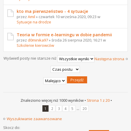
kto ma pierwszeństwo - 4 sytuacje
przez
Amil
» czwartek 10 września 2020, 09:23 w
Sytuacje na drodze
Teoria w formie e-learningu w dobie pandemii
przez
d0minika97
» środa 26 sierpnia 2020, 16:21 w
Szkolenie kierowców
Wyświetl posty nie starsze niż
Następna strona
Znaleziono więcej niż 1000 wyników •
Strona
1
z
20
•
...
1
2
3
4
5
20
Wyszukiwanie zaawansowane
Skocz do: