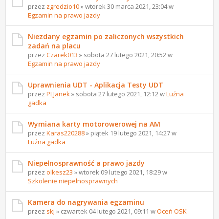
przez
zgredzio10
» wtorek 30 marca 2021, 23:04 w
Egzamin na prawo jazdy
Niezdany egzamin po zaliczonych wszystkich
zadań na placu
przez
Czarek013
» sobota 27 lutego 2021, 20:52 w
Egzamin na prawo jazdy
Uprawnienia UDT - Aplikacja Testy UDT
przez
PLJanek
» sobota 27 lutego 2021, 12:12 w
Luźna
gadka
Wymiana karty motorowerowej na AM
przez
Karas220288
» piątek 19 lutego 2021, 14:27 w
Luźna gadka
Niepełnosprawność a prawo jazdy
przez
olkesz23
» wtorek 09 lutego 2021, 18:29 w
Szkolenie niepełnosprawnych
Kamera do nagrywania egzaminu
przez
skj
» czwartek 04 lutego 2021, 09:11 w
Oceń OSK