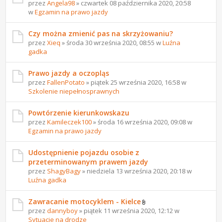
przez
Angela98
» czwartek 08 października 2020, 20:58
w
Egzamin na prawo jazdy
Czy można zmienić pas na skrzyżowaniu?
przez
Xieq
» środa 30 września 2020, 08:55 w
Luźna
gadka
Prawo jazdy a oczopląs
przez
FallenPotato
» piątek 25 września 2020, 16:58 w
Szkolenie niepełnosprawnych
Powtórzenie kierunkowskazu
przez
Kamileczek100
» środa 16 września 2020, 09:08 w
Egzamin na prawo jazdy
Udostępnienie pojazdu osobie z
przeterminowanym prawem jazdy
przez
ShagyBagy
» niedziela 13 września 2020, 20:18 w
Luźna gadka
Zawracanie motocyklem - Kielce
przez
dannyboy
» piątek 11 września 2020, 12:12 w
Sytuacje na drodze