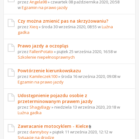
przez
Angela98
» czwartek 08 października 2020, 20:58
w
Egzamin na prawo jazdy
Czy można zmienić pas na skrzyżowaniu?
przez
Xieq
» środa 30 września 2020, 08:55 w
Luźna
gadka
Prawo jazdy a oczopląs
przez
FallenPotato
» piątek 25 września 2020, 16:58 w
Szkolenie niepełnosprawnych
Powtórzenie kierunkowskazu
przez
Kamileczek100
» środa 16 września 2020, 09:08 w
Egzamin na prawo jazdy
Udostępnienie pojazdu osobie z
przeterminowanym prawem jazdy
przez
ShagyBagy
» niedziela 13 września 2020, 20:18 w
Luźna gadka
Zawracanie motocyklem - Kielce
przez
dannyboy
» piątek 11 września 2020, 12:12 w
Sytuacje na drodze