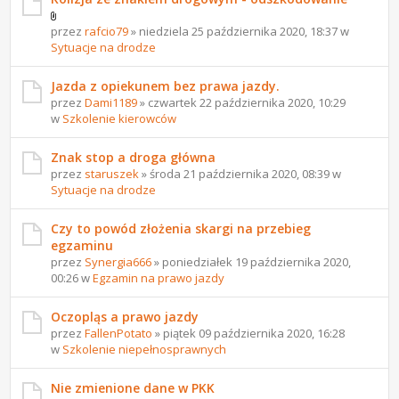
przez
rafcio79
» niedziela 25 października 2020, 18:37 w
Sytuacje na drodze
Jazda z opiekunem bez prawa jazdy.
przez
Dami1189
» czwartek 22 października 2020, 10:29
w
Szkolenie kierowców
Znak stop a droga główna
przez
staruszek
» środa 21 października 2020, 08:39 w
Sytuacje na drodze
Czy to powód złożenia skargi na przebieg
egzaminu
przez
Synergia666
» poniedziałek 19 października 2020,
00:26 w
Egzamin na prawo jazdy
Oczopląs a prawo jazdy
przez
FallenPotato
» piątek 09 października 2020, 16:28
w
Szkolenie niepełnosprawnych
Nie zmienione dane w PKK