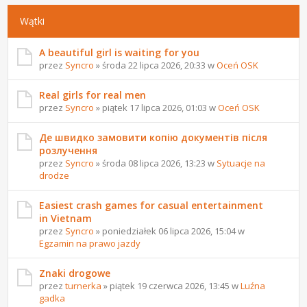
Wątki
A beautiful girl is waiting for you
przez
Syncro
» środa 22 lipca 2026, 20:33 w
Oceń OSK
Real girls for real men
przez
Syncro
» piątek 17 lipca 2026, 01:03 w
Oceń OSK
Де швидко замовити копію документів після
розлучення
przez
Syncro
» środa 08 lipca 2026, 13:23 w
Sytuacje na
drodze
Easiest crash games for casual entertainment
in Vietnam
przez
Syncro
» poniedziałek 06 lipca 2026, 15:04 w
Egzamin na prawo jazdy
Znaki drogowe
przez
turnerka
» piątek 19 czerwca 2026, 13:45 w
Luźna
gadka