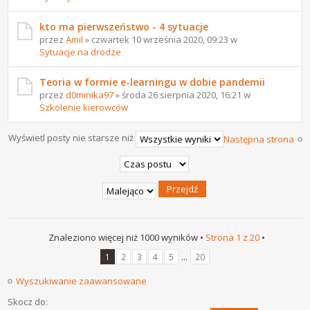
kto ma pierwszeństwo - 4 sytuacje
przez
Amil
» czwartek 10 września 2020, 09:23 w
Sytuacje na drodze
Teoria w formie e-learningu w dobie pandemii
przez
d0minika97
» środa 26 sierpnia 2020, 16:21 w
Szkolenie kierowców
Wyświetl posty nie starsze niż
Następna strona
Znaleziono więcej niż 1000 wyników •
Strona
1
z
20
•
...
1
2
3
4
5
20
Wyszukiwanie zaawansowane
Skocz do: