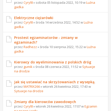
przez
Cyryl8
» sobota 05 listopada 2022, 10:19 w
Luźna
gadka
Elektryczne ciężarówki
przez
Cyryl8
» środa 14 września 2022, 14:52 w
Luźna
gadka
Prostest egzaminatorów - zmiany w
egzaminach?
przez
Radhezz
» środa 10 sierpnia 2022, 15:22 w
Luźna
gadka
Kierowcy do wyeliminowania z polskich dróg
przez
gumik
» środa 08 czerwca 2022, 11:52 w
Sytuacje
na drodze
Jak się ustawiać na skrzyżowaniach z wysepką.
przez
MATRIX266
» wtorek 26 kwietnia 2022, 17:43 w
Sytuacje na drodze
Zmiany dla kierowców zawodowych
przez
Cyryl8
» wtorek 26 kwietnia 2022, 17:07 w
Egzamin
na prawo jazdy