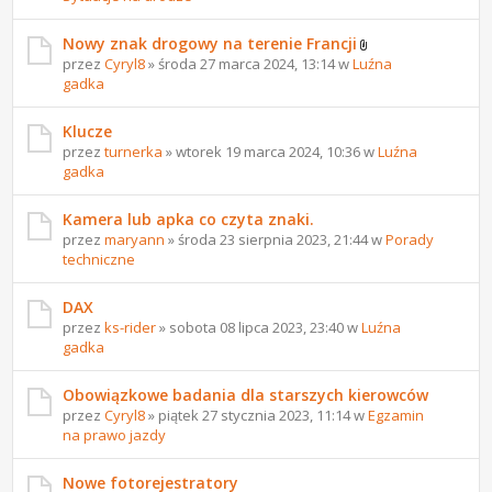
Nowy znak drogowy na terenie Francji
przez
Cyryl8
» środa 27 marca 2024, 13:14 w
Luźna
gadka
Klucze
przez
turnerka
» wtorek 19 marca 2024, 10:36 w
Luźna
gadka
Kamera lub apka co czyta znaki.
przez
maryann
» środa 23 sierpnia 2023, 21:44 w
Porady
techniczne
DAX
przez
ks-rider
» sobota 08 lipca 2023, 23:40 w
Luźna
gadka
Obowiązkowe badania dla starszych kierowców
przez
Cyryl8
» piątek 27 stycznia 2023, 11:14 w
Egzamin
na prawo jazdy
Nowe fotorejestratory