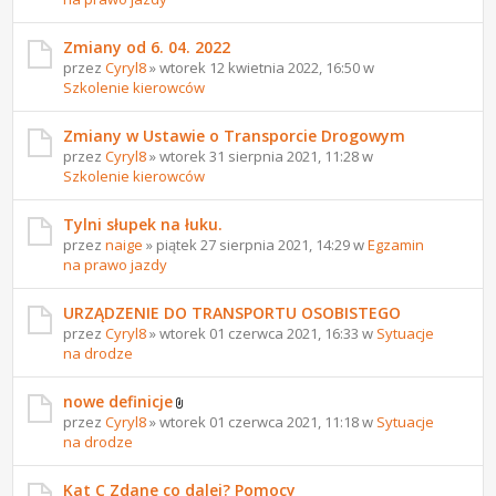
Zmiany od 6. 04. 2022
przez
Cyryl8
» wtorek 12 kwietnia 2022, 16:50 w
Szkolenie kierowców
Zmiany w Ustawie o Transporcie Drogowym
przez
Cyryl8
» wtorek 31 sierpnia 2021, 11:28 w
Szkolenie kierowców
Tylni słupek na łuku.
przez
naige
» piątek 27 sierpnia 2021, 14:29 w
Egzamin
na prawo jazdy
URZĄDZENIE DO TRANSPORTU OSOBISTEGO
przez
Cyryl8
» wtorek 01 czerwca 2021, 16:33 w
Sytuacje
na drodze
nowe definicje
przez
Cyryl8
» wtorek 01 czerwca 2021, 11:18 w
Sytuacje
na drodze
Kat C Zdane co dalej? Pomocy