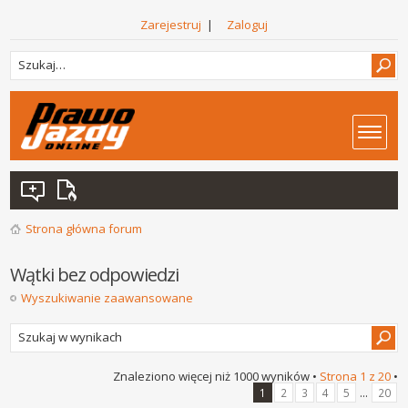
Zarejestruj
|
Zaloguj
Strona główna forum
Wątki bez odpowiedzi
Wyszukiwanie zaawansowane
Znaleziono więcej niż 1000 wyników •
Strona
1
z
20
•
...
1
2
3
4
5
20