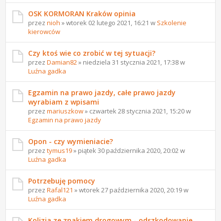
OSK KORMORAN Kraków opinia
przez
nioh
» wtorek 02 lutego 2021, 16:21 w
Szkolenie
kierowców
Czy ktoś wie co zrobić w tej sytuacji?
przez
Damian82
» niedziela 31 stycznia 2021, 17:38 w
Luźna gadka
Egzamin na prawo jazdy, całe prawo jazdy
wyrabiam z wpisami
przez
mariuszkow
» czwartek 28 stycznia 2021, 15:20 w
Egzamin na prawo jazdy
Opon - czy wymieniacie?
przez
tymus19
» piątek 30 października 2020, 20:02 w
Luźna gadka
Potrzebuję pomocy
przez
Rafal121
» wtorek 27 października 2020, 20:19 w
Luźna gadka
Kolizja ze znakiem drogowym - odszkodowanie