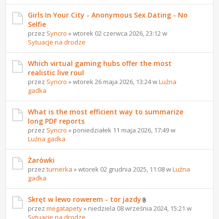
Girls In Your City - Anonymous Sex Dating - No
Selfie
przez
Syncro
» wtorek 02 czerwca 2026, 23:12 w
Sytuacje na drodze
Which virtual gaming hubs offer the most
realistic live roul
przez
Syncro
» wtorek 26 maja 2026, 13:24 w
Luźna
gadka
What is the most efficient way to summarize
long PDF reports
przez
Syncro
» poniedziałek 11 maja 2026, 17:49 w
Luźna gadka
Żarówki
przez
turnerka
» wtorek 02 grudnia 2025, 11:08 w
Luźna
gadka
Skręt w lewo rowerem - tor jazdy
przez
megatapety
» niedziela 08 września 2024, 15:21 w
Sytuacje na drodze