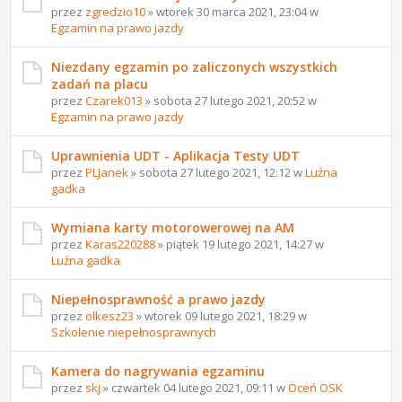
przez
zgredzio10
» wtorek 30 marca 2021, 23:04 w
Egzamin na prawo jazdy
Niezdany egzamin po zaliczonych wszystkich
zadań na placu
przez
Czarek013
» sobota 27 lutego 2021, 20:52 w
Egzamin na prawo jazdy
Uprawnienia UDT - Aplikacja Testy UDT
przez
PLJanek
» sobota 27 lutego 2021, 12:12 w
Luźna
gadka
Wymiana karty motorowerowej na AM
przez
Karas220288
» piątek 19 lutego 2021, 14:27 w
Luźna gadka
Niepełnosprawność a prawo jazdy
przez
olkesz23
» wtorek 09 lutego 2021, 18:29 w
Szkolenie niepełnosprawnych
Kamera do nagrywania egzaminu
przez
skj
» czwartek 04 lutego 2021, 09:11 w
Oceń OSK