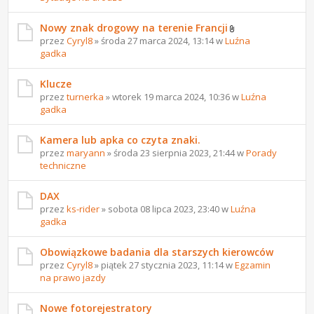
Nowy znak drogowy na terenie Francji
przez
Cyryl8
» środa 27 marca 2024, 13:14 w
Luźna
gadka
Klucze
przez
turnerka
» wtorek 19 marca 2024, 10:36 w
Luźna
gadka
Kamera lub apka co czyta znaki.
przez
maryann
» środa 23 sierpnia 2023, 21:44 w
Porady
techniczne
DAX
przez
ks-rider
» sobota 08 lipca 2023, 23:40 w
Luźna
gadka
Obowiązkowe badania dla starszych kierowców
przez
Cyryl8
» piątek 27 stycznia 2023, 11:14 w
Egzamin
na prawo jazdy
Nowe fotorejestratory