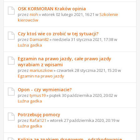
OSK KORMORAN Kraków opinia
przez
nioh
» wtorek 02 lutego 2021, 16:21 w
Szkolenie
kierowców
Czy ktoś wie co zrobić w tej sytuacji?
przez
Damian82
» niedziela 31 stycznia 2021, 17:38 w
Luźna gadka
Egzamin na prawo jazdy, całe prawo jazdy
wyrabiam z wpisami
przez
mariuszkow
» czwartek 28 stycznia 2021, 15:20 w
Egzamin na prawo jazdy
Opon - czy wymieniacie?
przez
tymus19
» piątek 30 października 2020, 20:02 w
Luźna gadka
Potrzebuję pomocy
przez
Rafal121
» wtorek 27 października 2020, 20:19 w
Luźna gadka
Kolizja ze znakiem drogowym - odszkodowanie