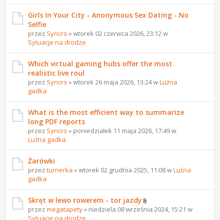
Girls In Your City - Anonymous Sex Dating - No
Selfie
przez
Syncro
» wtorek 02 czerwca 2026, 23:12 w
Sytuacje na drodze
Which virtual gaming hubs offer the most
realistic live roul
przez
Syncro
» wtorek 26 maja 2026, 13:24 w
Luźna
gadka
What is the most efficient way to summarize
long PDF reports
przez
Syncro
» poniedziałek 11 maja 2026, 17:49 w
Luźna gadka
Żarówki
przez
turnerka
» wtorek 02 grudnia 2025, 11:08 w
Luźna
gadka
Skręt w lewo rowerem - tor jazdy
przez
megatapety
» niedziela 08 września 2024, 15:21 w
Sytuacje na drodze