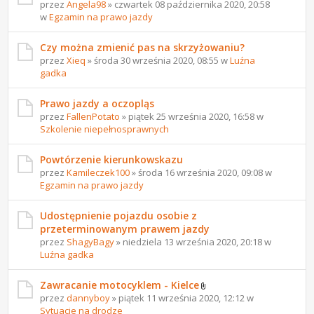
przez
Angela98
» czwartek 08 października 2020, 20:58
w
Egzamin na prawo jazdy
Czy można zmienić pas na skrzyżowaniu?
przez
Xieq
» środa 30 września 2020, 08:55 w
Luźna
gadka
Prawo jazdy a oczopląs
przez
FallenPotato
» piątek 25 września 2020, 16:58 w
Szkolenie niepełnosprawnych
Powtórzenie kierunkowskazu
przez
Kamileczek100
» środa 16 września 2020, 09:08 w
Egzamin na prawo jazdy
Udostępnienie pojazdu osobie z
przeterminowanym prawem jazdy
przez
ShagyBagy
» niedziela 13 września 2020, 20:18 w
Luźna gadka
Zawracanie motocyklem - Kielce
przez
dannyboy
» piątek 11 września 2020, 12:12 w
Sytuacje na drodze