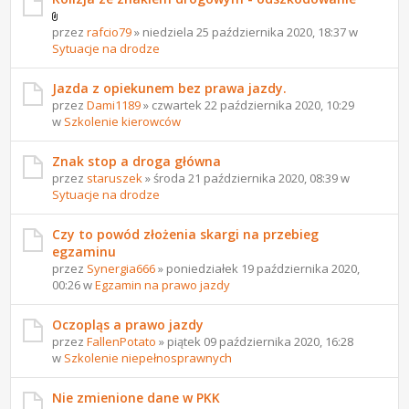
przez
rafcio79
» niedziela 25 października 2020, 18:37 w
Sytuacje na drodze
Jazda z opiekunem bez prawa jazdy.
przez
Dami1189
» czwartek 22 października 2020, 10:29
w
Szkolenie kierowców
Znak stop a droga główna
przez
staruszek
» środa 21 października 2020, 08:39 w
Sytuacje na drodze
Czy to powód złożenia skargi na przebieg
egzaminu
przez
Synergia666
» poniedziałek 19 października 2020,
00:26 w
Egzamin na prawo jazdy
Oczopląs a prawo jazdy
przez
FallenPotato
» piątek 09 października 2020, 16:28
w
Szkolenie niepełnosprawnych
Nie zmienione dane w PKK