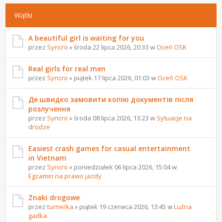
Wątki
A beautiful girl is waiting for you
przez
Syncro
» środa 22 lipca 2026, 20:33 w
Oceń OSK
Real girls for real men
przez
Syncro
» piątek 17 lipca 2026, 01:03 w
Oceń OSK
Де швидко замовити копію документів після
розлучення
przez
Syncro
» środa 08 lipca 2026, 13:23 w
Sytuacje na
drodze
Easiest crash games for casual entertainment
in Vietnam
przez
Syncro
» poniedziałek 06 lipca 2026, 15:04 w
Egzamin na prawo jazdy
Znaki drogowe
przez
turnerka
» piątek 19 czerwca 2026, 13:45 w
Luźna
gadka