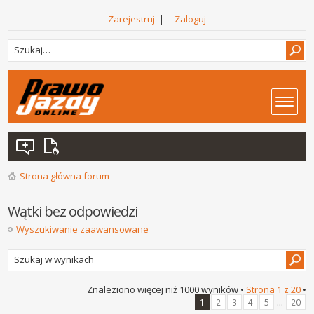
Zarejestruj
|
Zaloguj
Strona główna forum
Wątki bez odpowiedzi
Wyszukiwanie zaawansowane
Znaleziono więcej niż 1000 wyników •
Strona
1
z
20
•
...
1
2
3
4
5
20