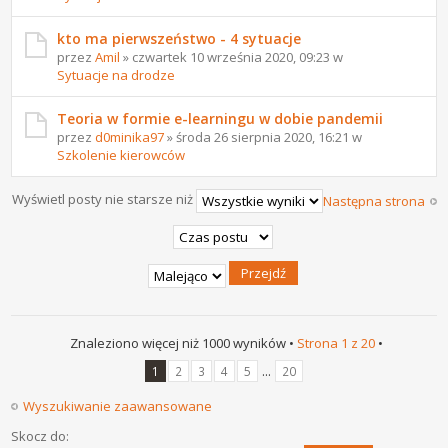
kto ma pierwszeństwo - 4 sytuacje
przez
Amil
» czwartek 10 września 2020, 09:23 w
Sytuacje na drodze
Teoria w formie e-learningu w dobie pandemii
przez
d0minika97
» środa 26 sierpnia 2020, 16:21 w
Szkolenie kierowców
Wyświetl posty nie starsze niż
Następna strona
Znaleziono więcej niż 1000 wyników •
Strona
1
z
20
•
...
1
2
3
4
5
20
Wyszukiwanie zaawansowane
Skocz do: