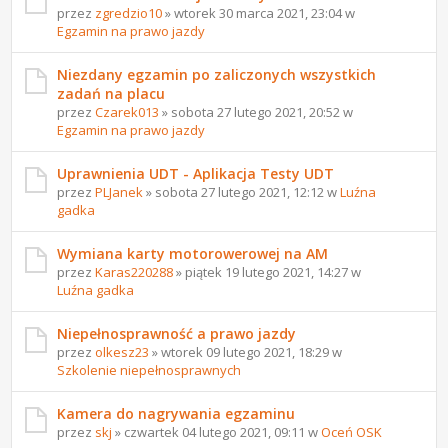
przez
zgredzio10
» wtorek 30 marca 2021, 23:04 w
Egzamin na prawo jazdy
Niezdany egzamin po zaliczonych wszystkich
zadań na placu
przez
Czarek013
» sobota 27 lutego 2021, 20:52 w
Egzamin na prawo jazdy
Uprawnienia UDT - Aplikacja Testy UDT
przez
PLJanek
» sobota 27 lutego 2021, 12:12 w
Luźna
gadka
Wymiana karty motorowerowej na AM
przez
Karas220288
» piątek 19 lutego 2021, 14:27 w
Luźna gadka
Niepełnosprawność a prawo jazdy
przez
olkesz23
» wtorek 09 lutego 2021, 18:29 w
Szkolenie niepełnosprawnych
Kamera do nagrywania egzaminu
przez
skj
» czwartek 04 lutego 2021, 09:11 w
Oceń OSK