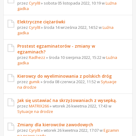
przez
Cyryl8
» sobota 05 listopada 2022, 10:19 w
Luźna
gadka
Elektryczne ciężarówki
przez
Cyryl8
» środa 14 września 2022, 14:52 w
Luźna
gadka
Prostest egzaminatorów - zmiany w
egzaminach?
przez
Radhezz
» środa 10 sierpnia 2022, 15:22 w
Luźna
gadka
Kierowcy do wyeliminowania z polskich dróg
przez
gumik
» środa 08 czerwca 2022, 11:52 w
Sytuacje
na drodze
Jak się ustawiać na skrzyżowaniach z wysepką.
przez
MATRIX266
» wtorek 26 kwietnia 2022, 17:43 w
Sytuacje na drodze
Zmiany dla kierowców zawodowych
przez
Cyryl8
» wtorek 26 kwietnia 2022, 17:07 w
Egzamin
na prawo jazdy