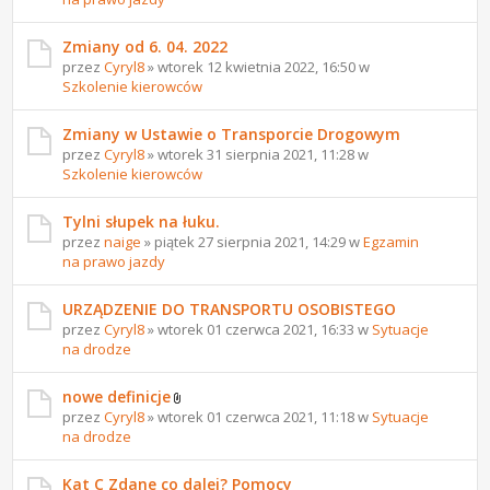
Zmiany od 6. 04. 2022
przez
Cyryl8
» wtorek 12 kwietnia 2022, 16:50 w
Szkolenie kierowców
Zmiany w Ustawie o Transporcie Drogowym
przez
Cyryl8
» wtorek 31 sierpnia 2021, 11:28 w
Szkolenie kierowców
Tylni słupek na łuku.
przez
naige
» piątek 27 sierpnia 2021, 14:29 w
Egzamin
na prawo jazdy
URZĄDZENIE DO TRANSPORTU OSOBISTEGO
przez
Cyryl8
» wtorek 01 czerwca 2021, 16:33 w
Sytuacje
na drodze
nowe definicje
przez
Cyryl8
» wtorek 01 czerwca 2021, 11:18 w
Sytuacje
na drodze
Kat C Zdane co dalej? Pomocy