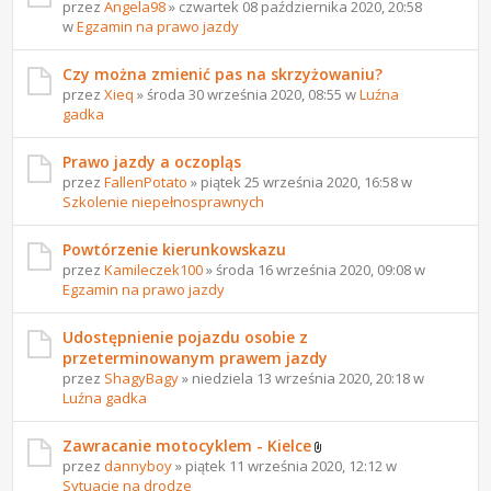
przez
Angela98
» czwartek 08 października 2020, 20:58
w
Egzamin na prawo jazdy
Czy można zmienić pas na skrzyżowaniu?
przez
Xieq
» środa 30 września 2020, 08:55 w
Luźna
gadka
Prawo jazdy a oczopląs
przez
FallenPotato
» piątek 25 września 2020, 16:58 w
Szkolenie niepełnosprawnych
Powtórzenie kierunkowskazu
przez
Kamileczek100
» środa 16 września 2020, 09:08 w
Egzamin na prawo jazdy
Udostępnienie pojazdu osobie z
przeterminowanym prawem jazdy
przez
ShagyBagy
» niedziela 13 września 2020, 20:18 w
Luźna gadka
Zawracanie motocyklem - Kielce
przez
dannyboy
» piątek 11 września 2020, 12:12 w
Sytuacje na drodze