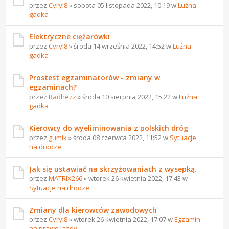
przez
Cyryl8
» sobota 05 listopada 2022, 10:19 w
Luźna
gadka
Elektryczne ciężarówki
przez
Cyryl8
» środa 14 września 2022, 14:52 w
Luźna
gadka
Prostest egzaminatorów - zmiany w
egzaminach?
przez
Radhezz
» środa 10 sierpnia 2022, 15:22 w
Luźna
gadka
Kierowcy do wyeliminowania z polskich dróg
przez
gumik
» środa 08 czerwca 2022, 11:52 w
Sytuacje
na drodze
Jak się ustawiać na skrzyżowaniach z wysepką.
przez
MATRIX266
» wtorek 26 kwietnia 2022, 17:43 w
Sytuacje na drodze
Zmiany dla kierowców zawodowych
przez
Cyryl8
» wtorek 26 kwietnia 2022, 17:07 w
Egzamin
na prawo jazdy