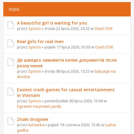
Wątki
A beautiful girl is waiting for you
przez
Syncro
» środa 22 lipca 2026, 20:33 w
Oceń OSK
Real girls for real men
przez
Syncro
» piątek 17 lipca 2026, 01:03 w
Oceń OSK
Де швидко замовити копію документів після
розлучення
przez
Syncro
» środa 08 lipca 2026, 13:23 w
Sytuacje na
drodze
Easiest crash games for casual entertainment
in Vietnam
przez
Syncro
» poniedziałek 06 lipca 2026, 15:04 w
Egzamin na prawo jazdy
Znaki drogowe
przez
turnerka
» piątek 19 czerwca 2026, 13:45 w
Luźna
gadka