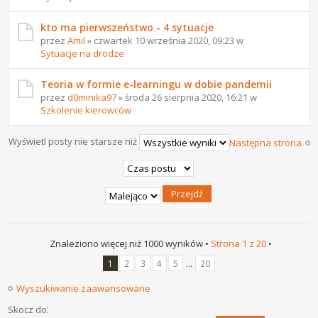
kto ma pierwszeństwo - 4 sytuacje
przez
Amil
» czwartek 10 września 2020, 09:23 w
Sytuacje na drodze
Teoria w formie e-learningu w dobie pandemii
przez
d0minika97
» środa 26 sierpnia 2020, 16:21 w
Szkolenie kierowców
Wyświetl posty nie starsze niż
Następna strona
Znaleziono więcej niż 1000 wyników •
Strona
1
z
20
•
...
1
2
3
4
5
20
Wyszukiwanie zaawansowane
Skocz do: