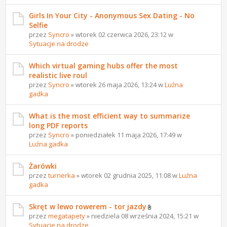
Girls In Your City - Anonymous Sex Dating - No
Selfie
przez
Syncro
» wtorek 02 czerwca 2026, 23:12 w
Sytuacje na drodze
Which virtual gaming hubs offer the most
realistic live roul
przez
Syncro
» wtorek 26 maja 2026, 13:24 w
Luźna
gadka
What is the most efficient way to summarize
long PDF reports
przez
Syncro
» poniedziałek 11 maja 2026, 17:49 w
Luźna gadka
Żarówki
przez
turnerka
» wtorek 02 grudnia 2025, 11:08 w
Luźna
gadka
Skręt w lewo rowerem - tor jazdy
przez
megatapety
» niedziela 08 września 2024, 15:21 w
Sytuacje na drodze