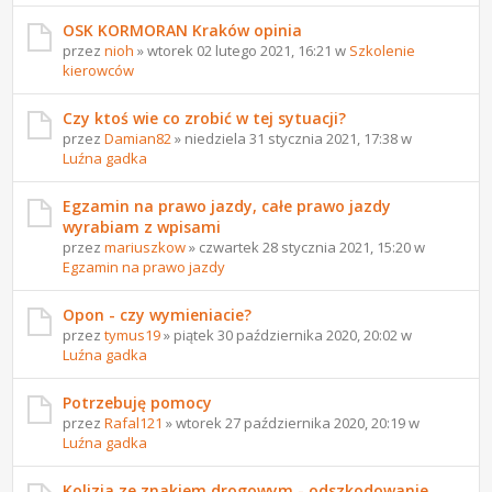
OSK KORMORAN Kraków opinia
przez
nioh
» wtorek 02 lutego 2021, 16:21 w
Szkolenie
kierowców
Czy ktoś wie co zrobić w tej sytuacji?
przez
Damian82
» niedziela 31 stycznia 2021, 17:38 w
Luźna gadka
Egzamin na prawo jazdy, całe prawo jazdy
wyrabiam z wpisami
przez
mariuszkow
» czwartek 28 stycznia 2021, 15:20 w
Egzamin na prawo jazdy
Opon - czy wymieniacie?
przez
tymus19
» piątek 30 października 2020, 20:02 w
Luźna gadka
Potrzebuję pomocy
przez
Rafal121
» wtorek 27 października 2020, 20:19 w
Luźna gadka
Kolizja ze znakiem drogowym - odszkodowanie