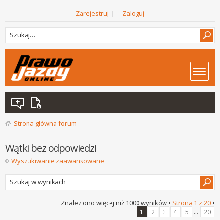
Zarejestruj
|
Zaloguj
Strona główna forum
Wątki bez odpowiedzi
Wyszukiwanie zaawansowane
Znaleziono więcej niż 1000 wyników •
Strona
1
z
20
•
...
1
2
3
4
5
20