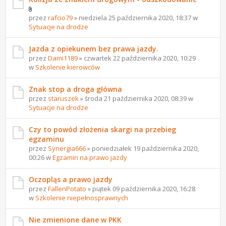
przez
rafcio79
» niedziela 25 października 2020, 18:37 w
Sytuacje na drodze
Jazda z opiekunem bez prawa jazdy.
przez
Dami1189
» czwartek 22 października 2020, 10:29
w
Szkolenie kierowców
Znak stop a droga główna
przez
staruszek
» środa 21 października 2020, 08:39 w
Sytuacje na drodze
Czy to powód złożenia skargi na przebieg
egzaminu
przez
Synergia666
» poniedziałek 19 października 2020,
00:26 w
Egzamin na prawo jazdy
Oczopląs a prawo jazdy
przez
FallenPotato
» piątek 09 października 2020, 16:28
w
Szkolenie niepełnosprawnych
Nie zmienione dane w PKK