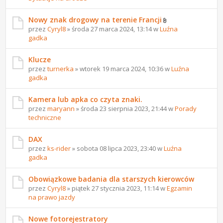
Nowy znak drogowy na terenie Francji
przez
Cyryl8
» środa 27 marca 2024, 13:14 w
Luźna
gadka
Klucze
przez
turnerka
» wtorek 19 marca 2024, 10:36 w
Luźna
gadka
Kamera lub apka co czyta znaki.
przez
maryann
» środa 23 sierpnia 2023, 21:44 w
Porady
techniczne
DAX
przez
ks-rider
» sobota 08 lipca 2023, 23:40 w
Luźna
gadka
Obowiązkowe badania dla starszych kierowców
przez
Cyryl8
» piątek 27 stycznia 2023, 11:14 w
Egzamin
na prawo jazdy
Nowe fotorejestratory