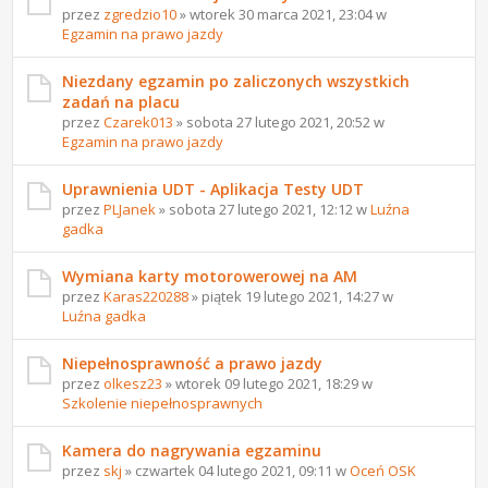
przez
zgredzio10
» wtorek 30 marca 2021, 23:04 w
Egzamin na prawo jazdy
Niezdany egzamin po zaliczonych wszystkich
zadań na placu
przez
Czarek013
» sobota 27 lutego 2021, 20:52 w
Egzamin na prawo jazdy
Uprawnienia UDT - Aplikacja Testy UDT
przez
PLJanek
» sobota 27 lutego 2021, 12:12 w
Luźna
gadka
Wymiana karty motorowerowej na AM
przez
Karas220288
» piątek 19 lutego 2021, 14:27 w
Luźna gadka
Niepełnosprawność a prawo jazdy
przez
olkesz23
» wtorek 09 lutego 2021, 18:29 w
Szkolenie niepełnosprawnych
Kamera do nagrywania egzaminu
przez
skj
» czwartek 04 lutego 2021, 09:11 w
Oceń OSK