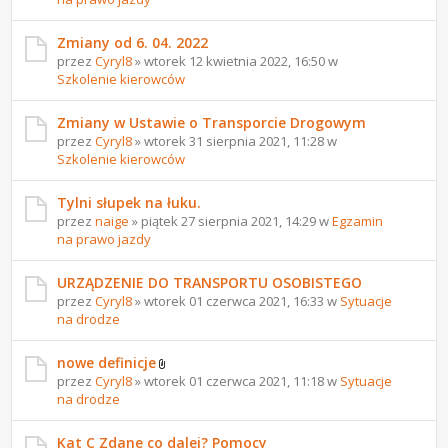
Zmiany od 6. 04. 2022
przez
Cyryl8
» wtorek 12 kwietnia 2022, 16:50 w
Szkolenie kierowców
Zmiany w Ustawie o Transporcie Drogowym
przez
Cyryl8
» wtorek 31 sierpnia 2021, 11:28 w
Szkolenie kierowców
Tylni słupek na łuku.
przez
naige
» piątek 27 sierpnia 2021, 14:29 w
Egzamin
na prawo jazdy
URZĄDZENIE DO TRANSPORTU OSOBISTEGO
przez
Cyryl8
» wtorek 01 czerwca 2021, 16:33 w
Sytuacje
na drodze
nowe definicje
przez
Cyryl8
» wtorek 01 czerwca 2021, 11:18 w
Sytuacje
na drodze
Kat C Zdane co dalej? Pomocy