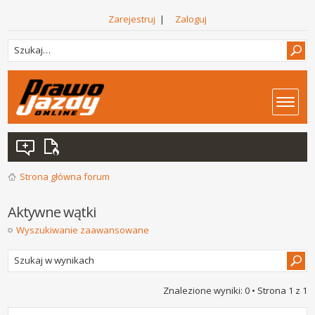
Zarejestruj
|
Zaloguj
Strona główna forum
Aktywne wątki
Wyszukiwanie zaawansowane
Znalezione wyniki: 0 • Strona
1
z
1