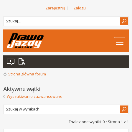
Zarejestruj
|
Zaloguj
Strona główna forum
Aktywne wątki
Wyszukiwanie zaawansowane
Znalezione wyniki: 0 • Strona
1
z
1