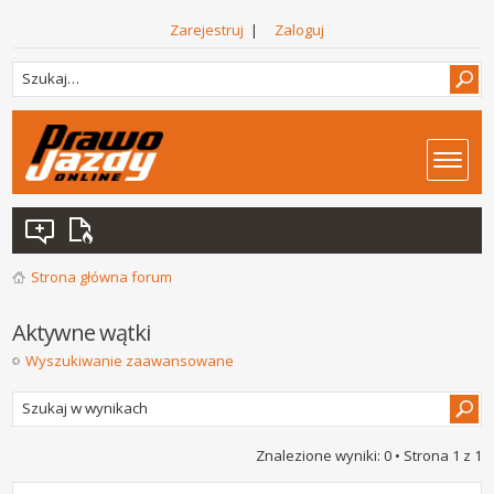
Zarejestruj
|
Zaloguj
Strona główna forum
Aktywne wątki
Wyszukiwanie zaawansowane
Znalezione wyniki: 0 • Strona
1
z
1