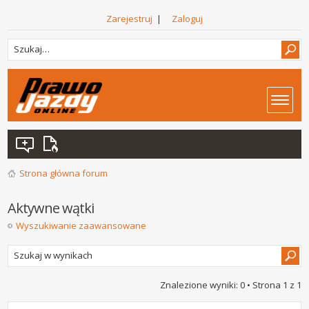
Zarejestruj
|
Zaloguj
Strona główna forum
Aktywne wątki
Wyszukiwanie zaawansowane
Znalezione wyniki: 0 • Strona
1
z
1