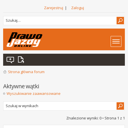
Zarejestruj
|
Zaloguj
Strona główna forum
Aktywne wątki
Wyszukiwanie zaawansowane
Znalezione wyniki: 0 • Strona
1
z
1