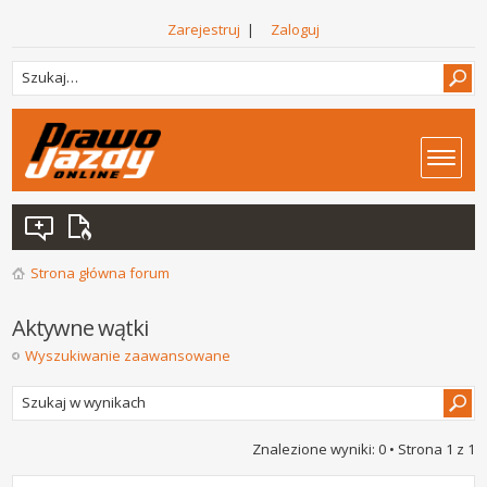
Zarejestruj
|
Zaloguj
Strona główna forum
Aktywne wątki
Wyszukiwanie zaawansowane
Znalezione wyniki: 0 • Strona
1
z
1